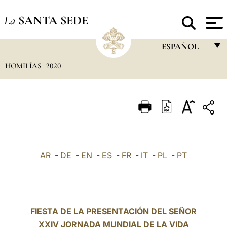
La
SANTA SEDE
ESPAÑOL
HOMILÍAS
2020
FRANÇAIS
ENGLISH
ITALIANO
PORTUGUÊS
ESPAÑOL
AR
-
DE
-
EN
-
ES
-
FR
-
IT
-
PL
-
PT
DEUTSCH
POLSKI
العربيّة
FIESTA DE LA PRESENTACIÓN DEL SEÑOR
XXIV JORNADA MUNDIAL DE LA VIDA
中文