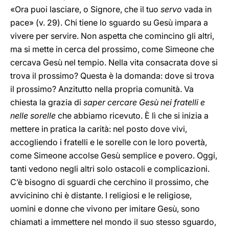
«Ora puoi lasciare, o Signore, che il tuo
servo
vada in
pace» (v. 29). Chi tiene lo sguardo su Gesù impara a
vivere per servire. Non aspetta che comincino gli altri,
ma si mette in cerca del prossimo, come Simeone che
cercava Gesù nel tempio. Nella vita consacrata dove si
trova il prossimo? Questa è la domanda: dove si trova
il prossimo? Anzitutto nella propria comunità. Va
chiesta la grazia di
saper cercare Gesù nei fratelli e
nelle sorelle
che abbiamo ricevuto. È lì che si inizia a
mettere in pratica la carità: nel posto dove vivi,
accogliendo i fratelli e le sorelle con le loro povertà,
come Simeone accolse Gesù semplice e povero. Oggi,
tanti vedono negli altri solo ostacoli e complicazioni.
C’è bisogno di sguardi che cerchino il prossimo, che
avvicinino chi è distante. I religiosi e le religiose,
uomini e donne che vivono per imitare Gesù, sono
chiamati a immettere nel mondo il suo stesso sguardo,