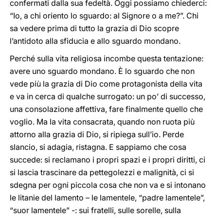
confermati dalla sua fedeltà. Oggi possiamo chiederci:
“Io, a chi oriento lo sguardo: al Signore o a me?”. Chi
sa vedere prima di tutto la grazia di Dio scopre
l’antidoto alla sfiducia e allo sguardo mondano.
Perché sulla vita religiosa incombe questa tentazione:
avere uno sguardo mondano. È lo sguardo che non
vede più la grazia di Dio come protagonista della vita
e va in cerca di qualche surrogato: un po’ di successo,
una consolazione affettiva, fare finalmente quello che
voglio. Ma la vita consacrata, quando non ruota più
attorno alla grazia di Dio, si ripiega sull’io. Perde
slancio, si adagia, ristagna. E sappiamo che cosa
succede: si reclamano i propri spazi e i propri diritti, ci
si lascia trascinare da pettegolezzi e malignità, ci si
sdegna per ogni piccola cosa che non va e si intonano
le litanie del lamento – le lamentele, “padre lamentele”,
“suor lamentele” -: sui fratelli, sulle sorelle, sulla