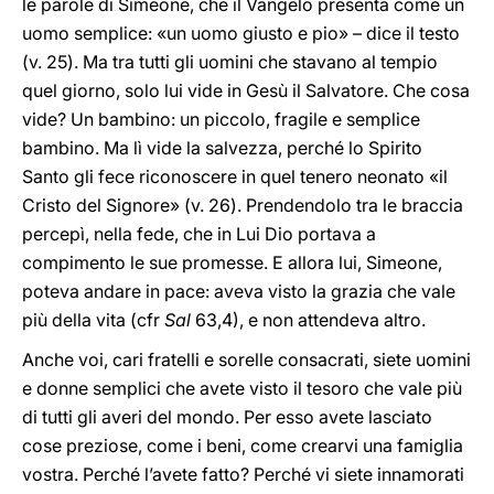
le parole di Simeone, che il Vangelo presenta come un
uomo semplice: «un uomo giusto e pio» – dice il testo
(v. 25). Ma tra tutti gli uomini che stavano al tempio
quel giorno, solo lui vide in Gesù il Salvatore. Che cosa
vide? Un bambino: un piccolo, fragile e semplice
bambino. Ma lì vide la salvezza, perché lo Spirito
Santo gli fece riconoscere in quel tenero neonato «il
Cristo del Signore» (v. 26). Prendendolo tra le braccia
percepì, nella fede, che in Lui Dio portava a
compimento le sue promesse. E allora lui, Simeone,
poteva andare in pace: aveva visto la grazia che vale
più della vita (cfr
Sal
63,4), e non attendeva altro.
Anche voi, cari fratelli e sorelle consacrati, siete uomini
e donne semplici che avete visto il tesoro che vale più
di tutti gli averi del mondo. Per esso avete lasciato
cose preziose, come i beni, come crearvi una famiglia
vostra. Perché l’avete fatto? Perché vi siete innamorati