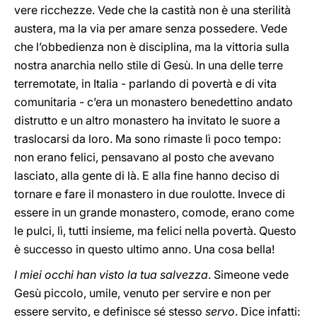
vere ricchezze. Vede che la castità non è una sterilità
austera, ma la via per amare senza possedere. Vede
che l’obbedienza non è disciplina, ma la vittoria sulla
nostra anarchia nello stile di Gesù. In una delle terre
terremotate, in Italia - parlando di povertà e di vita
comunitaria - c’era un monastero benedettino andato
distrutto e un altro monastero ha invitato le suore a
traslocarsi da loro. Ma sono rimaste lì poco tempo:
non erano felici, pensavano al posto che avevano
lasciato, alla gente di là. E alla fine hanno deciso di
tornare e fare il monastero in due roulotte. Invece di
essere in un grande monastero, comode, erano come
le pulci, lì, tutti insieme, ma felici nella povertà. Questo
è successo in questo ultimo anno. Una cosa bella!
I miei occhi han visto la tua salvezza
. Simeone vede
Gesù piccolo, umile, venuto per servire e non per
essere servito, e definisce sé stesso
servo
. Dice infatti: