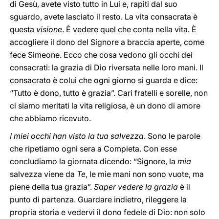
di Gesù, avete visto tutto in Lui e, rapiti dal suo
sguardo, avete lasciato il resto. La vita consacrata è
questa
visione
. È vedere quel che conta nella vita. È
accogliere il dono del Signore a braccia aperte, come
fece Simeone. Ecco che cosa vedono gli occhi dei
consacrati: la grazia di Dio riversata nelle loro mani. Il
consacrato è colui che ogni giorno si guarda e dice:
“Tutto è dono, tutto è grazia”. Cari fratelli e sorelle, non
ci siamo meritati la vita religiosa, è un dono di amore
che abbiamo ricevuto.
I miei occhi han visto la tua salvezza
. Sono le parole
che ripetiamo ogni sera a Compieta. Con esse
concludiamo la giornata dicendo: “Signore, la
mia
salvezza viene da
Te
, le mie mani non sono vuote, ma
piene della tua grazia”.
Saper vedere
la grazia
è il
punto di partenza. Guardare indietro, rileggere la
propria storia e vedervi il dono fedele di Dio: non solo