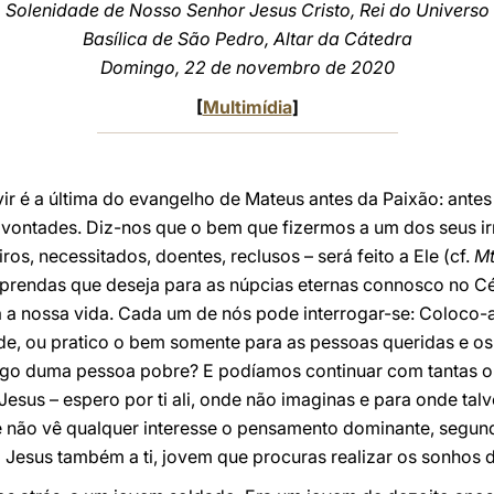
Solenidade de Nosso Senhor Jesus Cristo, Rei do Universo
Basílica de São Pedro, Altar da Cátedra
Domingo, 22 de novembro de 2020
[
Multimídia
]
r é a última do evangelho de Mateus antes da Paixão: antes 
s vontades. Diz-nos que o bem que fizermos a um dos seus 
os, necessitados, doentes, reclusos – será feito a Ele (cf.
M
s prendas que deseja para as núpcias eternas connosco no C
a a nossa vida. Cada um de nós pode interrogar-se: Coloco-
e, ou pratico o bem somente para as pessoas queridas e o
igo duma pessoa pobre? E podíamos continuar com tantas ou
Jesus – espero por ti ali, onde não imaginas e para onde talv
e não vê qualquer interesse o pensamento dominante, segundo
z Jesus também a ti, jovem que procuras realizar os sonhos d