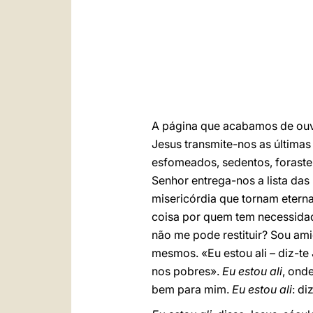
A página que acabamos de ouvi
Jesus transmite-nos as última
esfomeados, sedentos, forasteir
Senhor entrega-nos a lista da
misericórdia que tornam etern
coisa por quem tem necessidad
não me pode restituir? Sou am
mesmos. «Eu estou ali – diz-te 
nos pobres».
Eu estou ali
, ond
bem para mim.
Eu estou ali
: di