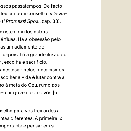
nossos passatempos. De facto,
 deu um bom conselho: «Devia-
 (
I Promessi Sposi
, cap. 38).
 existem muitos outros
pérfluas. Há a obsessão pelo
enas um adiamento do
, depois, há a grande ilusão do
escolha e sacrifício.
r anestesiar pelos mecanismos
colher a vida é lutar contra a
rumo à meta do Céu, rumo aos
sse-o um jovem como vós [o
selho para vos treinardes a
tas diferentes. A primeira:
o
mportante é pensar em si