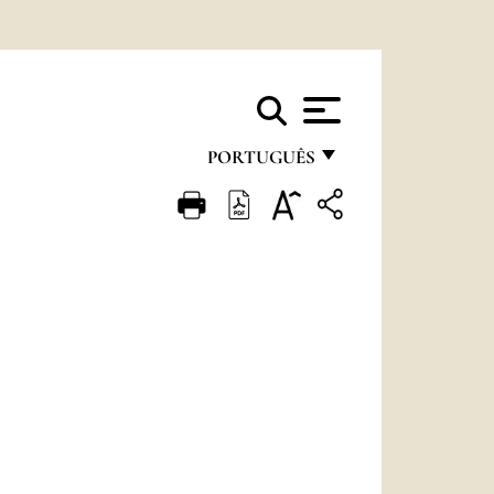
PORTUGUÊS
FRANÇAIS
ENGLISH
ITALIANO
PORTUGUÊS
ESPAÑOL
DEUTSCH
POLSKI