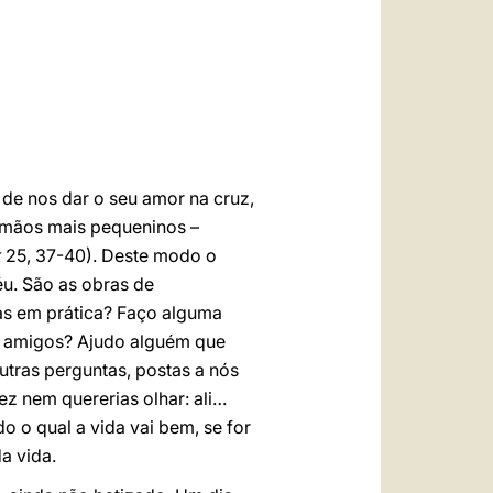
العربيّة
中文
LATINE
de nos dar o seu amor na cruz,
irmãos mais pequeninos –
t
25, 37-40). Deste modo o
éu. São as obras de
as em prática? Faço alguma
s amigos? Ajudo alguém que
tras perguntas, postas a nós
ez nem quererias olhar: ali…
 o qual a vida vai bem, se for
a vida.