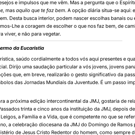
esejos e impulsos que me vêm. Mas a pergunta que o Espírit
e,
mas
aquilo que te faz bem
. A opção diária situa-se aqui:
em. Desta busca interior, podem nascer escolhas banais ou 
mos-Lhe a coragem de escolher o que nos faz bem, de camin
a viver, e não para vegetar.
ermo da Eucaristia
arística, saúdo cordialmente a todos vós aqui presentes e 
al. Dirijo uma saudação particular a vós jovens, jovens pa
ções que, em breve, realizarão o gesto significativo da pa
mbolos das Jornadas Mundiais da Juventude. É um passo im
a a próxima edição intercontinental da JMJ, gostaria de re
Passados trinta e cinco anos da instituição da JMJ, depois de
Leigos, a Família e a Vida, que é competente no que se refere
mo ano, a celebração diocesana da JMJ do Domingo de Ramos 
 Mistério de Jesus Cristo Redentor do homem, como sempre 