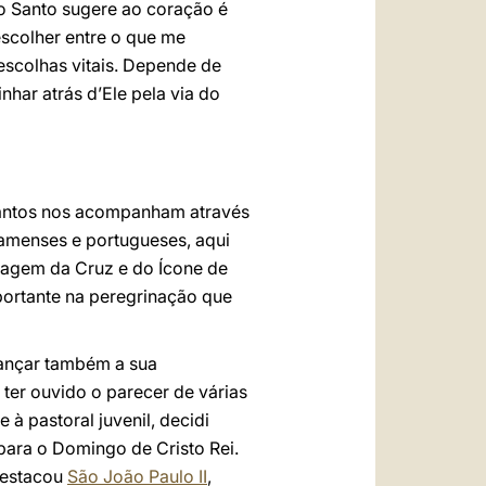
o Santo sugere ao coração é
 escolher entre o que me
escolhas vitais. Depende de
har atrás d’Ele pela via do
quantos nos acompanham através
namenses e portugueses, aqui
ssagem da Cruz e do Ícone de
portante na peregrinação que
lançar também a sua
 ter ouvido o parecer de várias
 à pastoral juvenil, decidi
para o Domingo de Cristo Rei.
destacou
São João Paulo II
,