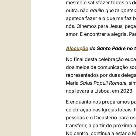
mesmo e satisfazer todos os d
outra: não
aquilo que te apetec
apetece fazer e o que me faz b
nós. Olhemos para Jesus, peça
amor. E encontrar a alegria. Par
Alocução
do Santo Padre no t
No final desta celebração euc
dos meios de comunicação soci
representados por duas delega
Maria
Salus Populi Romani
, sí
nos levará a Lisboa, em 2023.
E enquanto nos preparamos par
celebração nas Igrejas locais. 
pessoas e o Dicastério para os 
transferir, a partir do próxi
No centro, continua a estar o