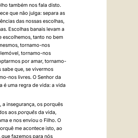
elho também nos fala disto.
ece que não julga: separa as
uências das nossas escolhas,
rnas. Escolhas banais levam a
ue escolhemos, tanto no bem
 mesmos, tornamo-nos
elemóvel, tornamo-nos
 optarmos por amar, tornamo-
s sabe que, se vivermos
mo-nos livres. O Senhor da
a é uma regra de vida: a vida
, a insegurança, os porquês
ados aos
porquês
da vida,
ma e nos enviou o Filho. O
porquê me acontece isto, ao
s que fazemos para nós