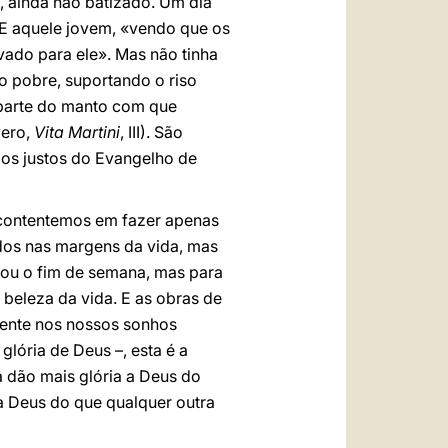
, ainda não batizado. Um dia
 E aquele jovem, «vendo que os
ado para ele». Mas não tinha
o pobre, suportando o riso
a parte do manto com que
vero,
Vita Martini
, III). São
os justos do Evangelho de
 contentemos em fazer apenas
ados nas margens da vida, mas
s ou o fim de semana, mas para
 beleza da vida. E as obras de
mente nos nossos sonhos
lória de Deus –, esta é a
a dão mais glória a Deus do
 a Deus do que qualquer outra