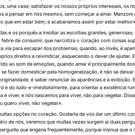
s, uma casa; satisfazer os nossos próprios interesses, os 
nos a pensar em nós mesmos, sem começar a amar. Manzoni
o que em estar bem; e acabaríamos assim por estar melhor»
as e os porquês a insidiar as escolhas grandes, generosas;
a febre de consumir, que narcotiza o coração com coisas su
ica via para escapar dos problemas, quando, ao invés, é ap
rios direitos a reivindicar, esquecendo o dever de ajudar. E
ivido ao som de emoções, quando amar é principalmente dom, 
o se fazer domesticar pela homogeneização, é não se deixa
ginalidade, é saber renunciar às aparências e à exibição. Es
ra
e do
tudo-e-imediatamente
, para orientar a existência 
a é viver, e nós nascemos para viver, não para vegetar. Di
Eu quero viver, não vegetar».
uitas opções no coração. Gostaria de vos dar um último con
tro de nós, veremos que muitas vezes surgem aí duas pergun
ergunta que engana frequentemente, porque insinua que o i