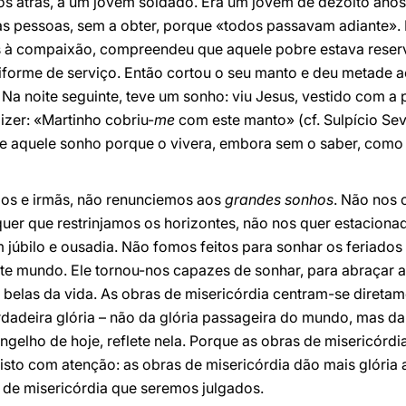
los atrás, a um jovem soldado. Era um jovem de dezoito anos
às pessoas, sem a obter, porque «todos passavam adiante».
 à compaixão, compreendeu que aquele pobre estava reserv
iforme de serviço. Então cortou o seu manto e deu metade a
 Na noite seguinte, teve um sonho: viu Jesus, vestido com 
izer: «Martinho cobriu-
me
com este manto» (cf. Sulpício Se
e aquele sonho porque o vivera, embora sem o saber, como 
ãos e irmãs, não renunciemos aos
grandes sonhos
. Não nos
quer que restrinjamos os horizontes, não nos quer estacion
 júbilo e ousadia. Não fomos feitos para sonhar os feriado
te mundo. Ele tornou-nos capazes de sonhar, para abraçar a
s belas da vida. As obras de misericórdia centram-se direta
dadeira glória – não da glória passageira do mundo, mas da g
gelho de hoje, reflete nela. Porque as obras de misericórdi
 isto com atenção: as obras de misericórdia dão mais glória
s de misericórdia que seremos julgados.