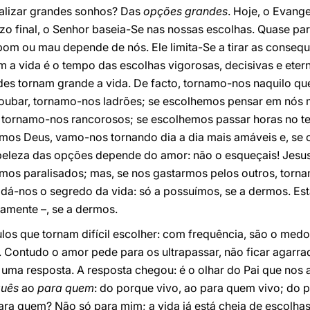
alizar grandes sonhos? Das
opções grandes
. Hoje, o Evang
o final, o Senhor baseia-Se nas nossas escolhas. Quase par
bom ou mau depende de nós. Ele limita-Se a tirar as conseq
sim a vida é o tempo das escolhas vigorosas, decisivas e ete
des tornam grande a vida. De facto, tornamo-nos naquilo q
oubar, tornamo-nos ladrões; se escolhemos pensar em nós
, tornamo-nos rancorosos; se escolhemos passar horas no t
mos Deus, vamo-nos tornando dia a dia mais amáveis e, se
a beleza das opções depende do amor: não o esqueçais! Jesu
amos paralisados; mas, se nos gastarmos pelos outros, torna
 dá-nos o segredo da vida: só a possuímos, se a dermos. Est
namente –, se a dermos.
os que tornam difícil escolher: com frequência, são o medo
 Contudo o amor pede para os ultrapassar, não ficar agarr
ma resposta. A resposta chegou: é o olhar do Pai que nos a
quês
ao
para quem
: do porque vivo, ao para quem vivo; do 
ra quem? Não só para mim; a vida já está cheia de escolha