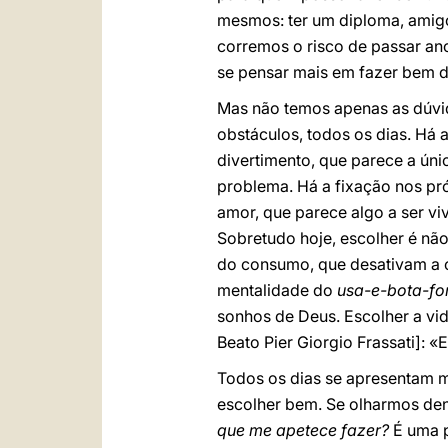
mesmos: ter um diploma, amigo
corremos o risco de passar a
se pensar mais em fazer bem d
Mas não temos apenas as dúvid
obstáculos, todos os dias. Há 
divertimento, que parece a ún
problema. Há a fixação nos próp
amor, que parece algo a ser v
Sobretudo hoje, escolher é nã
do consumo, que desativam a ori
mentalidade do
usa-e-bota-fo
sonhos de Deus. Escolher a vid
Beato Pier Giorgio Frassati]: «
Todos os dias se apresentam m
escolher bem. Se olharmos den
que me apetece fazer?
É uma p