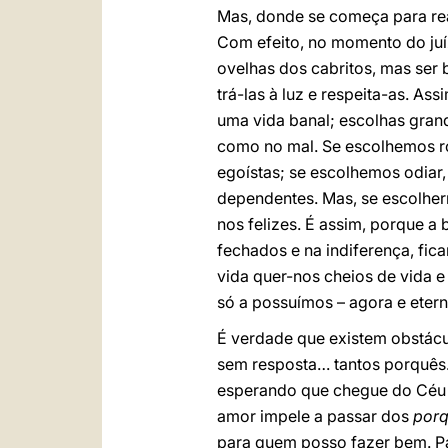
Mas, donde se começa para re
Com efeito, no momento do juíz
ovelhas dos cabritos, mas ser 
trá-las à luz e respeita-as. As
uma vida banal; escolhas gran
como no mal. Se escolhemos r
egoístas; se escolhemos odiar
dependentes. Mas, se escolher
nos felizes. É assim, porque 
fechados e na indiferença, fic
vida quer-nos cheios de vida e
só a possuímos – agora e eter
É verdade que existem obstácul
sem resposta… tantos porquês.
esperando que chegue do Céu u
amor impele a passar dos
por
para quem posso fazer bem. Pa