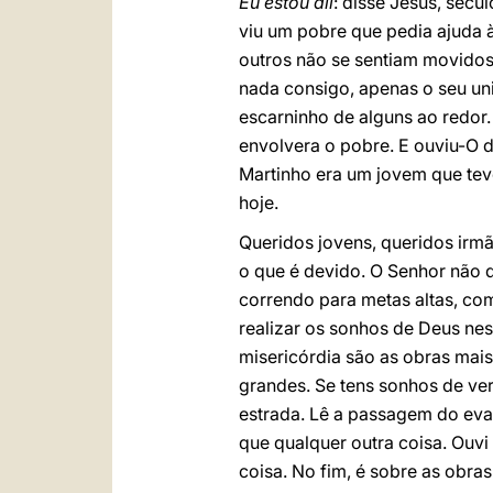
Eu estou ali
: disse Jesus, sécu
viu um pobre que pedia ajuda 
outros não se sentiam movidos
nada consigo, apenas o seu un
escarninho de alguns ao redor.
envolvera o pobre. E ouviu-O d
Martinho era um jovem que tev
hoje.
Queridos jovens, queridos irm
o que é devido. O Senhor não 
correndo para metas altas, com
realizar os sonhos de Deus nes
misericórdia são as obras mai
grandes. Se tens sonhos de ver
estrada. Lê a passagem do evan
que qualquer outra coisa. Ouvi
coisa. No fim, é sobre as obra