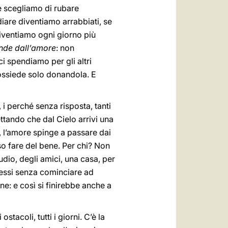
Se scegliamo di rubare
diare diventiamo arrabbiati, se
iventiamo ogni giorno più
ende dall’amore
: non
i spendiamo per gli altri
i possiede solo donandola. E
 i perché senza risposta, tanti
ettando che dal Cielo arrivi una
o, l’amore spinge a passare dai
so fare del bene. Per chi? Non
tudio, degli amici, una casa, per
tessi senza cominciare ad
e: e così si finirebbe anche a
stacoli, tutti i giorni. C’è la