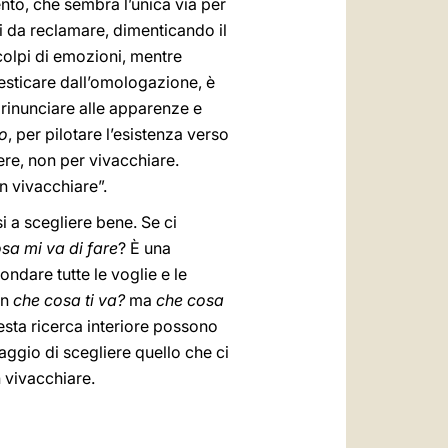
nto, che sembra l’unica via per
ti da reclamare, dimenticando il
colpi di emozioni, mentre
mesticare dall’omologazione, è
 rinunciare alle apparenze e
to
, per pilotare l’esistenza verso
vere, non per vivacchiare.
n vivacchiare”.
si a scegliere bene. Se ci
sa mi va di fare
? È una
ndare tutte le voglie e le
on
che cosa ti va?
ma
che cosa
esta ricerca interiore possono
aggio di scegliere quello che ci
n vivacchiare.