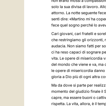
non erano mossi a compassione,
solo la sua divisa di lavoro. Al
attorno. La notte seguente fece
sentì dire: «Martino
mi
ha coper
fece quel sogno perché lo aveva
Cari giovani, cari fratelli e sor
che restringiamo gli orizzonti, n
audacia. Non siamo fatti per so
ci ha reso capaci di sognare per
vita. Le opere di misericordia v
del mondo che viene e va, ma del
le opere di misericordia danno 
gloria a Dio più di ogni altra c
Ma da dove si parte per realiz
momento del giudizio finale il 
capre, ma essere buoni o cattivi
rispetta. La vita, allora, è il t