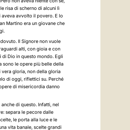
 Però non aveva niente con sé,
e risa di scherno di alcuni lì
i aveva avvolto il povero. E lo
. San Martino era un giovane che
gi.
dovuto. Il Signore non vuole
raguardi alti, con gioia e con
i di Dio in questo mondo. Egli
a sono le opere più belle della
 vera gloria, non della gloria
 di oggi, riflettici su. Perché
e opere di misericordia danno
 anche di questo. Infatti, nel
re: separa le pecore dalle
lte, le porta alla luce e le
 una vita banale, scelte grandi