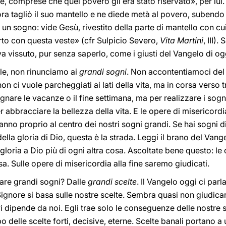
 comprese che quel povero gli era stato riservato», per lui.
lora tagliò il suo mantello e ne diede metà al povero, subendo l
 un sogno: vide Gesù, rivestito della parte di mantello con cu
to con questa veste» (cfr Sulpicio Severo,
Vita Martini
, III)
 vissuto, pur senza saperlo, come i giusti del Vangelo di og
elle, non rinunciamo ai
grandi
sogni
. Non accontentiamoci del 
on ci vuole parcheggiati ai lati della vita, ma in corsa verso t
gnare le vacanze o il fine settimana, ma per realizzare i sogn
 abbracciare la bellezza della vita. E le opere di misericordi
anno proprio al centro dei nostri sogni grandi. Se hai sogni di
la gloria di Dio, questa è la strada. Leggi il brano del Vangelo
gloria a Dio più di ogni altra cosa. Ascoltate bene questo: l
osa. Sulle opere di misericordia alla fine saremo giudicati.
zare grandi sogni? Dalle
grandi
scelte
. Il Vangelo oggi ci parla
Signore si basa sulle nostre scelte. Sembra quasi non giudica
 dipende da noi. Egli trae solo le conseguenze delle nostre sce
empo delle scelte forti, decisive, eterne. Scelte banali portano a