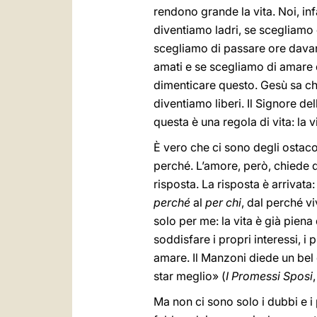
rendono grande la vita. Noi, in
diventiamo ladri, se scegliamo 
scegliamo di passare ore davan
amati e se scegliamo di amare d
dimenticare questo. Gesù sa che 
diventiamo liberi. Il Signore del
questa è una regola di vita: la
È vero che ci sono degli ostacol
perché. L’amore, però, chiede d
risposta. La risposta è arrivata
perché
al
per chi
, dal perché v
solo per me: la vita è già piena
soddisfare i propri interessi, i 
amare. Il Manzoni diede un bel 
star meglio» (
I Promessi Sposi
Ma non ci sono solo i dubbi e i p