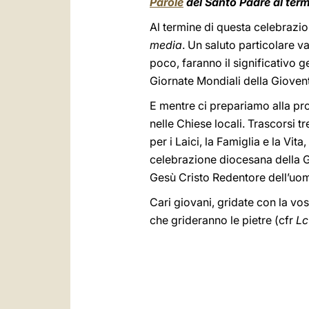
Parole
del Santo Padre al ter
Al termine di questa celebrazion
media
. Un saluto particolare v
poco, faranno il significativo 
Giornate Mondiali della Gioven
E mentre ci prepariamo alla pro
nelle Chiese locali. Trascorsi t
per i Laici, la Famiglia e la Vit
celebrazione diocesana della G
Gesù Cristo Redentore dell’uo
Cari giovani, gridate con la vos
che grideranno le pietre (cfr
Lc