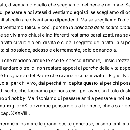
fatti, diventiamo quello che scegliamo, nel bene e nel male. 
di pensare a noi stessi diventiamo egoisti, se scegliamo di o
ti al cellulare diventiamo dipendenti. Ma se scegliamo Dio d
iventiamo felici. È così, perché
la bellezza delle scelte dip
se viviamo chiusi e indifferenti restiamo paralizzati, ma se c
la vita ci vuole pieni di vita e ci dà il segreto della vita: la s
 vita si possiede, adesso e eternamente, solo donandola.
i che rendono ardue le scelte: spesso il timore, l’insicurezza,
i andare oltre, di non restare appesi ai
perché
della vita asp
: è lo sguardo del Padre che ci ama e ci ha inviato il Figlio. N
ivo al per chi vivo, dal perché mi capita questo al per chi pos
 di scelte che facciamo per noi stessi, per avere un titolo di s
propri
hobby
. Ma rischiamo di passare anni a pensare a noi s
consiglio: «Si dovrebbe pensare più a far bene, che a star ben
, cap. XXXVIII).
erché a insidiare le grandi scelte generose, ci sono tanti altri o