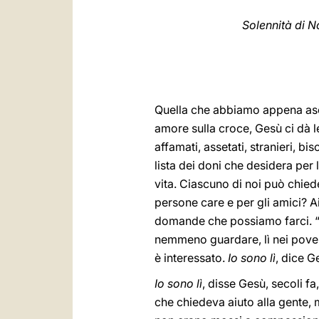
Solennità di 
Quella che abbiamo appena asco
amore sulla croce, Gesù ci dà le
affamati, assetati, stranieri, bis
lista dei doni che desidera per
vita. Ciascuno di noi può chied
persone care e per gli amici? 
domande che possiamo farci. “Io
nemmeno guardare, lì nei pover
è interessato.
Io sono lì
, dice G
Io sono lì
, disse Gesù, secoli f
che chiedeva aiuto alla gente, 