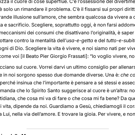
zza il cuore di cose superflue. C’è l’ossessione del divertime
solo un rimandare il problema. C’è il fissarsi sui propri dirit
 grande illusione sull’amore, che sembra qualcosa da vivere a 
a e sacrificio. Scegliere, soprattutto oggi, è non farsi addo
 meccanismi dei consumi che disattivano l’originalità, è saper
lottare contro la mentalità dell’
usa-e-getta
e del
tutto-e-subi
ogni di Dio. Scegliere la vita è vivere, e noi siamo nati per vi
me voi [il Beato Pier Giorgio Frassati]: “Io voglio vivere, no
acciano sul cuore. Vorrei darvi un ultimo consiglio per allenar
e in noi sorgono spesso due domande diverse. Una è:
che co
rché insinua che l’importante è pensare a sé stessi e asseco
manda che lo Spirito Santo suggerisce al cuore è un’altra: n
otidiana, che cosa mi va di fare o che cosa mi fa bene? Da qu
di vita, dipende da noi. Guardiamo a Gesù, chiediamogli il cor
Lui, nella via dell’amore. E trovare la gioia. Per vivere, e no