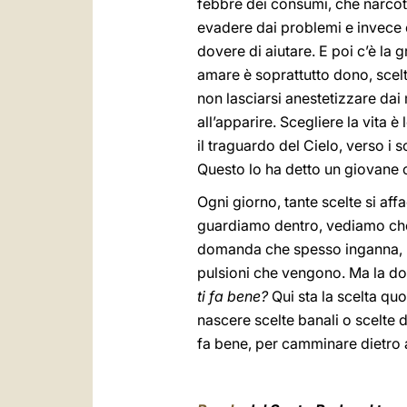
febbre dei consumi, che narcoti
evadere dai problemi e invece è 
dovere di aiutare. E poi c’è la
amare è soprattutto dono, scelt
non lasciarsi anestetizzare dai
all’apparire. Scegliere la vita è 
il traguardo del Cielo, verso i s
Questo lo ha detto un giovane co
Ogni giorno, tante scelte si aff
guardiamo dentro, vediamo ch
domanda che spesso inganna, pe
pulsioni che vengono. Ma la do
ti fa bene?
Qui sta la scelta qu
nascere scelte banali o scelte 
fa bene, per camminare dietro a 