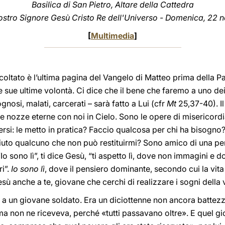
Basilica di San Pietro, Altare della Cattedra
Nostro Signore Gesù Cristo Re dell'Universo - Domenica, 22
[
Multimedia
]
ltato è l’ultima pagina del Vangelo di Matteo prima della Pas
 sue ultime volontà. Ci dice che il bene che faremo a uno dei s
ognosi, malati, carcerati – sarà fatto a Lui (cfr
Mt
25,37-40). Il
 le nozze eterne con noi in Cielo. Sono le opere di misericord
ersi: le metto in pratica? Faccio qualcosa per chi ha bisogno
Aiuto qualcuno che non può restituirmi? Sono amico di una pe
 sono lì”, ti dice Gesù, “ti aspetto lì, dove non immagini e 
i”.
Io sono lì
, dove il pensiero dominante, secondo cui la vit
esù anche a te, giovane che cerchi di realizzare i sogni della v
a, a un giovane soldato. Era un diciottenne non ancora batte
ma non ne riceveva, perché «tutti passavano oltre». E quel gi