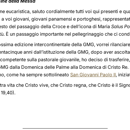
mine della Messa
e eucaristica, saluto cordialmente tutti voi qui presenti e qu
a a voi giovani, giovani panamensi e portoghesi, rappresentat
gesto del passaggio della Croce e dell’icona di Maria
Salus Po
tù. È un passaggio importante nel pellegrinaggio che ci cond
ssima edizione intercontinentale della GMG, vorrei rilanciar
rentacinque anni dall’istituzione della GMG, dopo aver ascoltat
a, competente sulla pastorale giovanile, ho deciso di trasferire
MG dalla Domenica delle Palme alla Domenica di Cristo Re. Al
mo, come ha sempre sottolineato
San Giovanni Paolo II
, iniz
tra vita che Cristo vive, che Cristo regna, che Cristo è il Sign
19,40).