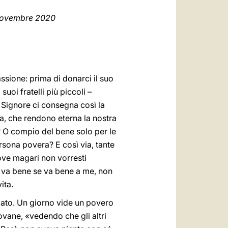
العربيّة
 novembre 2020
中文
LATINE
sione: prima di donarci il suo
uoi fratelli più piccoli –
 Signore ci consegna così la
ia, che rendono eterna la nostra
? O compio del bene solo per le
rsona povera? E così via, tante
dove magari non vorresti
a va bene se va bene a me, non
ita.
zzato. Un giorno vide un povero
ovane, «vedendo che gli altri