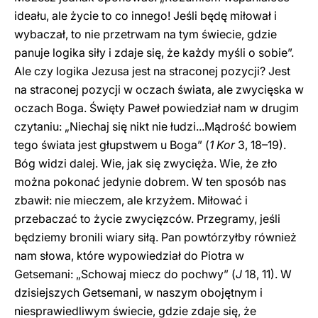
ideału, ale życie to co innego! Jeśli będę miłował i
wybaczał, to nie przetrwam na tym świecie, gdzie
panuje logika siły i zdaje się, że każdy myśli o sobie”.
Ale czy logika Jezusa jest na straconej pozycji? Jest
na straconej pozycji w oczach świata, ale zwycięska w
oczach Boga. Święty Paweł powiedział nam w drugim
czytaniu: „Niechaj się nikt nie łudzi...Mądrość bowiem
tego świata jest głupstwem u Boga” (
1 Kor
3, 18–19).
Bóg widzi dalej. Wie, jak się zwycięża. Wie, że zło
można pokonać jedynie dobrem. W ten sposób nas
zbawił: nie mieczem, ale krzyżem. Miłować i
przebaczać to życie zwycięzców. Przegramy, jeśli
będziemy bronili wiary siłą. Pan powtórzyłby również
nam słowa, które wypowiedział do Piotra w
Getsemani: „Schowaj miecz do pochwy” (
J
18, 11). W
dzisiejszych Getsemani, w naszym obojętnym i
niesprawiedliwym świecie, gdzie zdaje się, że