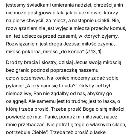
jesteśmy świadkami umierania nadziei, chrześcijanin
nie może postępować tak, jak ci uczniowie, którzy
najpierw chwycili za miecz, a następnie uciekli. Nie,
rozwiązaniem nie jest wyjęcie miecza przeciw komuś,
ani też ucieczka przed czasami, w których żyjemy.
Rozwiązaniem jest droga Jezusa: miłość czynna,
miłość pokorna, miłość „do końca” (
J
13, 1).
Drodzy bracia i siostry, dzisiaj Jezus swoją miłością
bez granic podnosi poprzeczkę naszemu
człowieczeństwu. Na koniec możemy zadać sobie
pytanie: „A czy nam się to uda?”. Gdyby cel był
niemożliwy, Pan nie żądałby od nas, abyśmy go
osiągnęli. Ale samemu jest to trudne; jest to łaska, o
którą trzeba prosić. Trzeba prosić Boga o siłę miłości,
powiedzieć mu: „Panie, pomóż mi miłować, naucz
mnie przebaczać. Nie potrafię tego o własnych siłach,
potrzebuję Ciebie”. Trzeba też prosić o łaskę