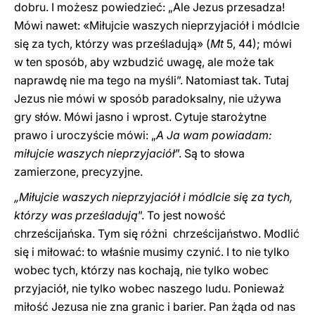
dobru. I możesz powiedzieć: „Ale Jezus przesadza!
Mówi nawet: «Miłujcie waszych nieprzyjaciół i módlcie
się za tych, którzy was prześladują» (
Mt
5, 44); mówi
w ten sposób, aby wzbudzić uwagę, ale może tak
naprawdę nie ma tego na myśli”. Natomiast tak. Tutaj
Jezus nie mówi w sposób paradoksalny, nie używa
gry słów. Mówi jasno i wprost. Cytuje starożytne
prawo i uroczyście mówi: „
A Ja wam powiadam:
miłujcie waszych nieprzyjaciół
”. Są to słowa
zamierzone, precyzyjne.
„Miłujcie waszych nieprzyjaciół i módlcie się za tych,
którzy was prześladują
”. To jest nowość
chrześcijańska. Tym się różni chrześcijaństwo. Modlić
się i miłować: to właśnie musimy czynić. I to nie tylko
wobec tych, którzy nas kochają, nie tylko wobec
przyjaciół, nie tylko wobec naszego ludu. Ponieważ
miłość Jezusa nie zna granic i barier. Pan żąda od nas