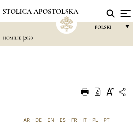
STOLICA APOSTOLSKA
POLSKI
HOMILIE
2020
FRANÇAIS
ENGLISH
ITALIANO
PORTUGUÊS
ESPAÑOL
DEUTSCH
POLSKI
AR
-
DE
-
EN
-
ES
-
FR
-
IT
-
PL
العربيّة
-
PT
中文