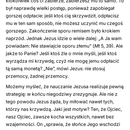
ktokolwiek coś ci zabierze, zabierzesz mu to samo. To
był naprawdę wielki postęp, ponieważ zapobiegał
gorszej odpłacie: jeśli ktoś cię skrzywdził, odpłacisz
mu w ten sam sposób, nie możesz uczynić mu czegoś
gorszego. Zakończenie sporu remisem było krokiem
naprzód. Jednak Jezus idzie o wiele dalej: „A Ja wam
powiadam: Nie stawiajcie oporu złemu” (
Mt
5, 39). Ale
jakże to Panie? Jeśli ktoś źle o mnie myśli, jeśli ktoś
wyrządza mi krzywdę, czyż nie mogę jemu odpłacić
tą samą monetą? „Nie”, mówi Jezus: nie stosuj
przemocy, żadnej przemocy.
Możemy myśleć, że nauczanie Jezusa realizuje pewną
strategię: w końcu niegodziwy zrezygnuje. Ale nie z
tego powodu Jezus żąda, by miłować nawet tych,
którzy nas krzywdzą. Jaki jest motyw? Ten, że Ojciec,
nasz Ojciec, zawsze kocha wszystkich, nawet bez
wzajemności. On „sprawia, że słońce Jego wschodzi