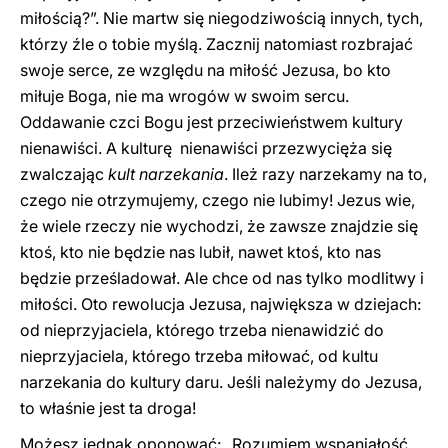
miłością?”. Nie martw się niegodziwością innych, tych,
którzy źle o tobie myślą. Zacznij natomiast rozbrajać
swoje serce, ze względu na miłość Jezusa, bo kto
miłuje Boga, nie ma wrogów w swoim sercu.
Oddawanie czci Bogu jest przeciwieństwem kultury
nienawiści. A kulturę nienawiści przezwycięża się
zwalczając
kult narzekania
. Ileż razy narzekamy na to,
czego nie otrzymujemy, czego nie lubimy! Jezus wie,
że wiele rzeczy nie wychodzi, że zawsze znajdzie się
ktoś, kto nie będzie nas lubił, nawet ktoś, kto nas
będzie prześladował. Ale chce od nas tylko modlitwy i
miłości. Oto rewolucja Jezusa, największa w dziejach:
od nieprzyjaciela, którego trzeba nienawidzić do
nieprzyjaciela, którego trzeba miłować, od kultu
narzekania do kultury daru. Jeśli należymy do Jezusa,
to właśnie jest ta droga!
Możesz jednak oponować: „Rozumiem wspaniałość