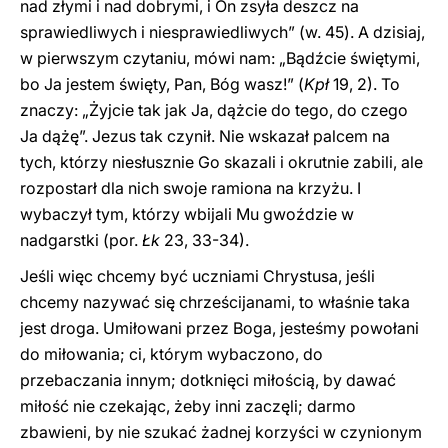
nad złymi i nad dobrymi, i On zsyła deszcz na
sprawiedliwych i niesprawiedliwych” (w. 45). A dzisiaj,
w pierwszym czytaniu, mówi nam: „Bądźcie świętymi,
bo Ja jestem święty, Pan, Bóg wasz!” (
Kpł
19, 2). To
znaczy: „Żyjcie tak jak Ja, dążcie do tego, do czego
Ja dążę”. Jezus tak czynił. Nie wskazał palcem na
tych, którzy niesłusznie Go skazali i okrutnie zabili, ale
rozpostarł dla nich swoje ramiona na krzyżu. I
wybaczył tym, którzy wbijali Mu gwoździe w
nadgarstki (por.
Łk
23, 33-34).
Jeśli więc chcemy być uczniami Chrystusa, jeśli
chcemy nazywać się chrześcijanami, to właśnie taka
jest droga. Umiłowani przez Boga, jesteśmy powołani
do miłowania; ci, którym wybaczono, do
przebaczania innym; dotknięci miłością, by dawać
miłość nie czekając, żeby inni zaczęli; darmo
zbawieni, by nie szukać żadnej korzyści w czynionym