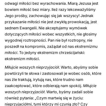
odwagi miłości bez wyrachowania. Miarą Jezusa jest
bowiem miłość bez miary. Ileż razy lekceważyliśmy
Jego prośby, zachowując się jak wszyscy! Jednak
przykazanie miłości nie jest zwykłą prowokacją, jest
sednem Ewangelii. Nie akceptujemy wymówek
dotyczących miłości wobec wszystkich, nie głosimy
wygodnej roztropności. Pan nie był roztropny, nie
poszedł na kompromis, zażądał od nas
ekstremizmu
miłości
. To jedyny ekstremizm chrześcijański:
ekstremizm miłości.
Miłujcie waszych nieprzyjaciół
. Warto, abyśmy sobie
powtórzyli te słowa i zastosowali je wobec osób, które
nas źle traktują, irytują nas, które trudno nam
zaakceptować, które odbierają nam spokój.
Miłujcie
waszych nieprzyjaciół
. Warto, byśmy zadali sobie
również pytania: „Czym martwię się w życiu:
nieprzyjaciółmi, tymi którzy mi czynią zło? Czy