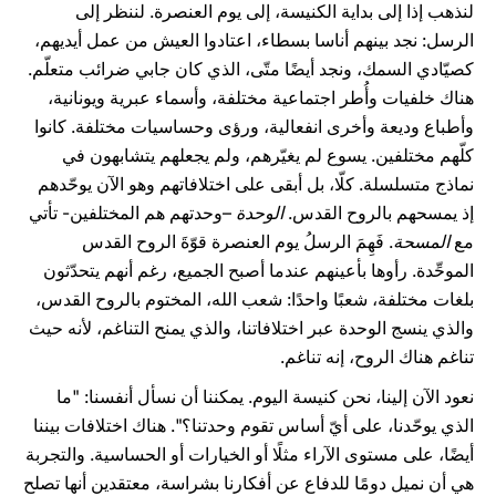
لنذهب إذا إلى بداية الكنيسة، إلى يوم العنصرة. لننظر إلى
الرسل: نجد بينهم أناسا بسطاء، اعتادوا العيش من عمل أيديهم،
كصيّادي السمك، ونجد أيضًا متّى، الذي كان جابي ضرائب متعلّم.
هناك خلفيات وأُطر اجتماعية مختلفة، وأسماء عبرية ويونانية،
وأطباع وديعة وأخرى انفعالية، ورؤى وحساسيات مختلفة. كانوا
كلّهم مختلفين. يسوع لم يغيّرهم، ولم يجعلهم يتشابهون في
نماذج متسلسلة. كلّا، بل أبقى على اختلافاتهم وهو الآن يوحّدهم
إذ يمسحهم بالروح القدس.
الوحدة
–وحدتهم هم المختلفين- تأتي
مع
المسحة
. فَهِمَ الرسلُ يوم العنصرة قوّةَ الروح القدس
الموحِّدة. رأوها بأعينهم عندما أصبح الجميع، رغم أنهم يتحدّثون
بلغات مختلفة، شعبًا واحدًا: شعب الله، المختوم بالروح القدس،
والذي ينسج الوحدة عبر اختلافاتنا، والذي يمنح التناغم، لأنه حيث
تناغم هناك الروح، إنه تناغم.
نعود الآن إلينا، نحن كنيسة اليوم. يمكننا أن نسأل أنفسنا: "ما
الذي يوحّدنا، على أيّ أساس تقوم وحدتنا؟". هناك اختلافات بيننا
أيضًا، على مستوى الآراء مثلًا أو الخيارات أو الحساسية. والتجربة
هي أن نميل دومًا للدفاع عن أفكارنا بشراسة، معتقدين أنها تصلح