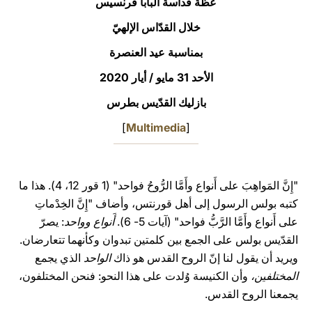
عظة قداسة البابا فرنسيس
LATINE
خلال القدّاس الإلهيّ
بمناسبة عيد العنصرة
الأحد 31 مايو / أيار 2020
بازليك القدّيس بطرس
]
Multimedia
[
"إِنَّ المَواهِبَ على أَنواع وأَمَّا الرُّوحُ فواحد" (1 قور 12، 4). هذا ما
كتبه بولس الرسول إلى أهل قورنتس، وأضاف "إِنَّ الخِدْماتِ
على أَنواع وأَمَّا الرَّبُّ فواحد" (آيات 5- 6).
أَنواع وواحد
: يصرّ
القدّيس بولس على الجمع بين كلمتين تبدوان وكأنهما تتعارضان.
ويريد أن يقول لنا إنّ الروح القدس هو ذاك
الواحد
الذي يجمع
المختلفين،
وأن الكنيسة وُلدت على هذا النحو: فنحن المختلفون،
يجمعنا الروح القدس.