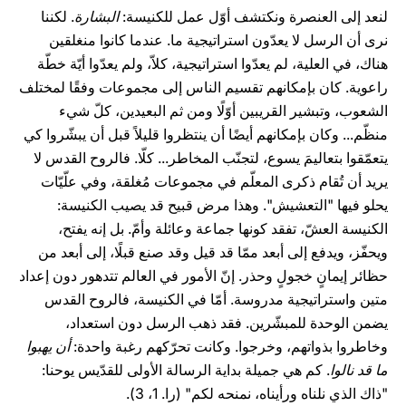
لنعد إلى العنصرة ونكتشف أوّل عمل للكنيسة:
البشارة
. لكننا
نرى أن الرسل لا يعدّون استراتيجية ما. عندما كانوا منغلقين
هناك، في العلية، لم يعدّوا استراتيجية، كلاّ، ولم يعدّوا أيّة خطّة
راعوية. كان بإمكانهم تقسيم الناس إلى مجموعات وفقًا لمختلف
الشعوب، وتبشير القريبين أوّلًا ومن ثم البعيدين، كلّ شيء
منظّم... وكان بإمكانهم أيضًا أن ينتظروا قليلاً قبل أن يبشّروا كي
يتعمّقوا بتعاليمَ يسوع، لتجنّب المخاطر... كلّا. فالروح القدس لا
يريد أن تُقام ذكرى المعلّم في مجموعات مُغلقة، وفي علّيّات
يحلو فيها "التعشيش". وهذا مرض قبيح قد يصيب الكنيسة:
الكنيسة العشّ، تفقد كونها جماعة وعائلة وأمّ. بل إنه يفتح،
ويحفّز، ويدفع إلى أبعد ممّا قد قيل وقد صنع قبلًا، إلى أبعد من
حظائر إيمانٍ خجولٍ وحذر. إنّ الأمور في العالم تتدهور دون إعداد
متين واستراتيجية مدروسة. أمّا في الكنيسة، فالروح القدس
يضمن الوحدة للمبشّرين. فقد ذهب الرسل دون استعداد،
وخاطروا بذواتهم، وخرجوا. وكانت تحرّكهم رغبة واحدة:
أن يهبوا
ما قد نالوا
. كم هي جميلة بداية الرسالة الأولى للقدّيس يوحنا:
"ذاك الذي نلناه ورأيناه، نمنحه لكم" (را. 1، 3).