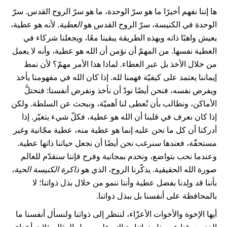
ها إننا نفهم أخيرًا ما هو سرّ الوحدة، ما هو سرّ الروح القدس. سرّ
الوحدة في الكنيسة، سرّ الروح القدس هو
العطية
. لأنه هو عطية،
يعيش واهبًا ذاته وبهذه الطريقة يبقينا معًا، ويجعلنا شركاء في
العطية نفسها. من المهمّ أن نؤمن أن الله هو عطية، وأنه لا يعمل
من خلال الأخذ بل عبر العطاء. لماذا هذا الأمر مهمّ؟ لأن نمط
إيماننا يعتمد على كيفيّة فهمنا لله. إذا كان الله في مفهومنا يأخذ
ويفرض نفسه، فنحن أيضًا نودّ أن نأخذ ونفرض أنفسنا: فنحتلَّ
الأماكن، ونطالب بأن تُعطى لنا أهميّة، ونبحث عن السلطة. ولكن
إذا كان نعرف في قلبنا أن الله هو عطية، فكلّ شيء يتغيّر. إذا
أدركنا أن كل ما نحن عليه إنما هو عطية منه، عطية مجّانية وغير
مستحقّة، فعندها سنرغب نحن أيضًا أن نجعل حياتنا ذاتها عطية.
وعندما نحب بتواضع، ونخدم بمجانية وفرح فإننا سنقدّم للعالم
صورة الله الحقيقية. يذكّرنا الروح، الذي هو
ذاكرة الكنيسة الحية
،
بأننا قد ولِدنا بفضل عطية وأننا ننمو من خلال بذل ذواتنا؛ لا
بالمحافظة على أنفسنا بل ببذل ذواتنا.
أيها الإخوة والأخوات الأعزّاء، لننظر إلى ذواتنا ولنسأل أنفسنا ما