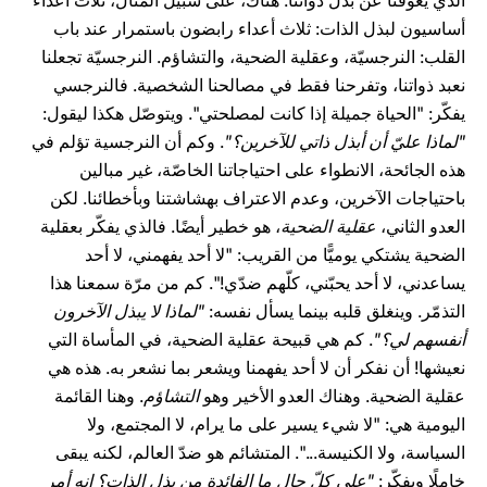
الذي يعوقنا عن بذل ذواتنا. هناك، على سبيل المثال، ثلاث أعداء
أساسيون لبذل الذات: ثلاث أعداء رابضون باستمرار عند باب
القلب: النرجسيّة، وعقلية الضحية، والتشاؤم. النرجسيّة تجعلنا
نعبد ذواتنا، وتفرحنا فقط في مصالحنا الشخصية. فالنرجسي
يفكّر: "الحياة جميلة إذا كانت لمصلحتي". ويتوصّل هكذا ليقول:
"لماذا عليّ أن أبذل ذاتي للآخرين؟"
. وكم أن النرجسية تؤلم في
هذه الجائحة، الانطواء على احتياجاتنا الخاصّة، غير مبالين
باحتياجات الآخرين، وعدم الاعتراف بهشاشتنا وبأخطائنا. لكن
العدو الثاني،
عقلية الضحية
، هو خطير أيضًا. فالذي يفكّر بعقلية
الضحية يشتكي يوميًّا من القريب: "لا أحد يفهمني، لا أحد
يساعدني، لا أحد يحبّني، كلّهم ​​ضدّي!". كم من مرّة سمعنا هذا
التذمّر. وينغلق قلبه بينما يسأل نفسه:
"لماذا لا يبذل الآخرون
أنفسهم لي؟"
. كم هي قبيحة عقلية الضحية، في المأساة التي
نعيشها! أن نفكر أن لا أحد يفهمنا ويشعر بما نشعر به. هذه هي
عقلية الضحية. وهناك العدو الأخير وهو
التشاؤم
. وهنا القائمة
اليومية هي: "لا شيء يسير على ما يرام، لا المجتمع، ولا
السياسة، ولا الكنيسة...". المتشائم هو ضدّ العالم، لكنه يبقى
خاملًا ويفكّر:
"على كلّ حال ما الفائدة من بذل الذات؟ إنه أمر