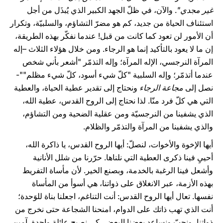
غير مجدي"
. والآن، في ظلّ الجهد الكبير الذي يُبذَل من أجل
استئناف الحياة من جديد، كم هو مضرّ التشاؤم، والسلبيّة، وتكرار
أن الأمور لن تعود كما كانت من قبل! عندما نفكّر بهذه الطريقة،
إن ما لا يعود بالتأكيد إنما هو الرجاء. ومن خلال هؤلاء الثلاث –إله
المرآة النرجسي، الإله المرآة؛ وإله التذمّر "أشعر بأني شخص
عندما أتذمّر؛ وإله السلبية "كلّ شيء أسود، كلّ شيء مظلم""-
نصل إلى
مجاعة الرجاء
ونحتاج إلى تقدير عطية الحياة، والعطية
التي هي كلّ فرد منّا. لذا نحتاج إلى الروح القدس، عطية الله،
الذي يشفينا من النرجسيّة ومن عقلية الضحية ومن التشاؤم،
والذي يشفينا من المرآة والتذمّر والظلام.
أيها الإخوة والأخوات، لنصلّ: أيها الروح القدس، يا ذاكرة الله،
أحييِ فينا ذكرى العطية التي نلناها. حرّرنا من شلل الأنانية
وأشعل فينا الرغبة بالخدمة، وبصنع الخير. لأن مأساة التفريط
بهذه الأزمة، عبر الانغلاق على ذواتنا، هي أسوأ من المأساة
نفسها. تعال أيها الروح القدس: أنت التناغم، اجعلنا بناة للوَحدة؛
أنت الذي تهب ذاتك على الدوام، امنحنا الشجاعة حتى نخرج من
ذواتنا، ونحبّ ونساعد بعضنا البعض، كي نصبح عائلة واحدة. آمين.