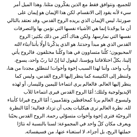
للجميع، ونتوافق فقط مع الذين يفكّرون مثلنا. وهذا الميل أمر
سيء لأنه يقود إلى الانقسام. لكن هذا الإيمان هو إيمان على
صورتنا، ليس الإيمان الذي يريده الروح القدس. وقد نعتقد بالتالي
أن ما يوحّدنا إنما هي الأشياء نفسها التي نؤمن بها والتصرفات
نفسها التي نمارسها. ولكن هناك أكثر من ذلك بكثير: الروح
القدس الذي هو مبدأ وحدتنا. هو الذي يذكّرنا أولًا بأننا
أبناء الله
المحبوبون
؛ كلّنا متساوون في هذا وكلّنا مختلفون. فالروح يأتي
إلينا، بكلّ اختلافاتنا وبؤسنا، ليقول لنا إنّ لنا ربّ واحد، يسوع،
وأب واحد، وأننا لهذا السبب إخوة وأخوات! لننطلق مجددا من هنا،
ولننظر إلى الكنيسة كما ينظر إليها الروح القدس، وليس كما
ينظر إليها العالم. فالعالم يرى انتماءنا لليمين ولليسار، أو لهذه
الإيديولوجية ولتلك؛ أمّا الروح القدس فيرى انتماءنا للآب
وليسوع. العالم يرنا كمحافظين وتقدّميين؛ أمّا الروح فيرانا كأبناء
لله. نظرة العالم ترى هيكليات يجب أن تزداد فعالية؛ أمّا النظرة
الروحيّة فترى إخوة وأخوات متسوّلي رحمة. الروح القدس يحبّنا
ويعرف مكان كلّ واحد في المجموعة: لسنا بالنسبة له نثارًا
حملتها الريح، بل أجزاء، لا استغناء عنها، من فسيفسائه.