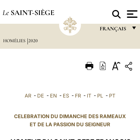
Le
SAINT-SIÈGE
FRANÇAIS
HOMÉLIES
2020
FRANÇAIS
ENGLISH
ITALIANO
PORTUGUÊS
ESPAÑOL
AR
-
DE
-
EN
-
ES
-
FR
-
IT
-
PL
-
PT
DEUTSCH
POLSKI
CELEBRATION DU DIMANCHE DES RAMEAUX
ET DE LA PASSION DU SEIGNEUR
العربيّة
中文