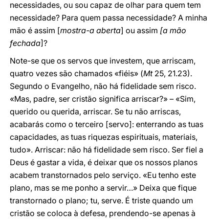
necessidades, ou sou capaz de olhar para quem tem
necessidade? Para quem passa necessidade? A minha
mão é assim [
mostra-a aberta
] ou assim
[a mão
fechada
]?
Note-se que os servos que investem, que arriscam,
quatro vezes são chamados «fiéis» (
Mt
25, 21.23).
Segundo o Evangelho, não há fidelidade sem risco.
«Mas, padre, ser cristão significa arriscar?» – «Sim,
querido ou querida, arriscar. Se tu não arriscas,
acabarás como o terceiro [servo]: enterrando as tuas
capacidades, as tuas riquezas espirituais, materiais,
tudo». Arriscar: não há fidelidade sem risco. Ser fiel a
Deus é gastar a vida, é deixar que os nossos planos
acabem transtornados pelo serviço. «Eu tenho este
plano, mas se me ponho a servir…» Deixa que fique
transtornado o plano; tu, serve. É triste quando um
cristão se coloca à defesa, prendendo-se apenas à