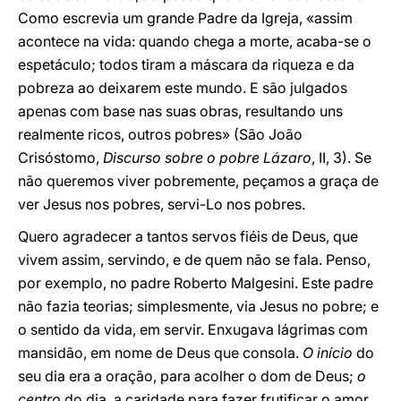
Como escrevia um grande Padre da Igreja, «assim
acontece na vida: quando chega a morte, acaba-se o
espetáculo; todos tiram a máscara da riqueza e da
pobreza ao deixarem este mundo. E são julgados
apenas com base nas suas obras, resultando uns
realmente ricos, outros pobres» (São João
Crisóstomo,
Discurso sobre o pobre Lázaro
, II, 3). Se
não queremos viver pobremente, peçamos a graça de
ver Jesus nos pobres, servi-Lo nos pobres.
Quero agradecer a tantos servos fiéis de Deus, que
vivem assim, servindo, e de quem não se fala. Penso,
por exemplo, no padre Roberto Malgesini. Este padre
não fazia teorias; simplesmente, via Jesus no pobre; e
o sentido da vida, em servir. Enxugava lágrimas com
mansidão, em nome de Deus que consola.
O início
do
seu dia era a oração, para acolher o dom de Deus;
o
centro
do dia, a caridade para fazer frutificar o amor