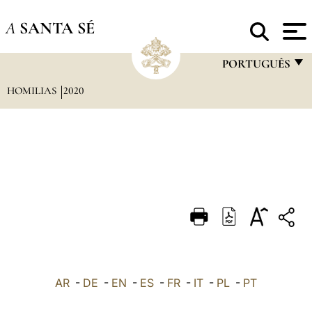
A
SANTA SÉ
PORTUGUÊS
HOMILIAS
2020
FRANÇAIS
ENGLISH
ITALIANO
PORTUGUÊS
ESPAÑOL
DEUTSCH
POLSKI
العربيّة
AR
-
DE
-
EN
-
ES
-
FR
-
IT
-
PL
-
PT
中文