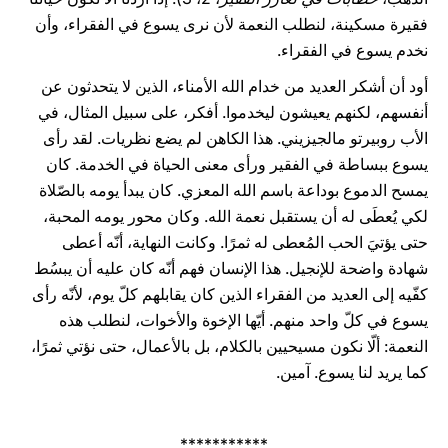
فقيرة مسكينة، لنطلب النعمة لأن نرى يسوع في الفقراء، وأن
نخدم يسوع في الفقراء.
أود أن أشكر العديد من خدام الله الأمناء، الذين لا يتحدثون عن
أنفسهم، لكنهم يعيشون ليخدموا. أفكر، على سبيل المثال، في
الأب روبيرتو مالجيزيني. هذا الكاهن لم يضع نظريات. لقد رأى
يسوع ببساطة في الفقير ورأى معنى الحياة في الخدمة. كان
يمسح الدموع بوداعة باسم الله المعزي. كان يبدأ يومه بالصّلاة
لكي يُعطَى له أن يستقبل نعمة الله. وكان محور يومه المحبة،
حتى يؤتيَ الحب المُعطى له ثمرًا. وكانت النهاية، أنّه أعطى
شهادة واضحة للإنجيل. هذا الإنسان فهم أنّه كان عليه أن يبسُط
كفّيه إلى العديد من الفقراء الذين كان يقابلهم كلّ يوم، لأنّه رأى
يسوع في كلّ واحد منهم. أيّها الإخوة والأخوات، لنطلب هذه
النعمة: ألّا نكون مسيحيين بالكلام، بل بالأعمال، حتى نؤتي ثمرًا،
كما يريد لنا يسوع. آمين.
***********