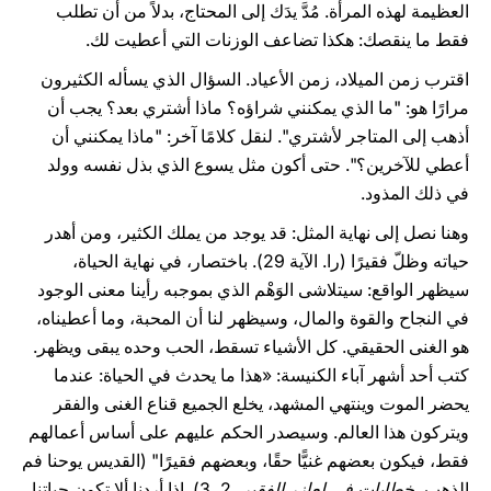
العظيمة لهذه المرأة. مُدَّ يدَك إلى المحتاج، بدلاً من أن تطلب
فقط ما ينقصك: هكذا تضاعف الوزنات التي أعطيت لك.
اقترب زمن الميلاد، زمن الأعياد. السؤال الذي يسأله الكثيرون
مرارًا هو: "ما الذي يمكنني شراؤه؟ ماذا أشتري بعد؟ يجب أن
أذهب إلى المتاجر لأشتري". لنقل كلامًا آخر: "ماذا يمكنني أن
أعطي للآخرين؟". حتى أكون مثل يسوع الذي بذل نفسه وولد
في ذلك المذود.
وهنا نصل إلى نهاية المثل: قد يوجد من يملك الكثير، ومن أهدر
حياته وظلّ فقيرًا (را. الآية 29). باختصار، في نهاية الحياة،
سيظهر الواقع: سيتلاشى الوَهْم الذي بموجبه رأينا معنى الوجود
في النجاح والقوة والمال، وسيظهر لنا أن المحبة، وما أعطيناه،
هو الغنى الحقيقي. كل الأشياء تسقط، الحب وحده يبقى ويظهر.
كتب أحد أشهر آباء الكنيسة: «هذا ما يحدث في الحياة: عندما
يحضر الموت وينتهي المشهد، يخلع الجميع قناع الغنى والفقر
ويتركون هذا العالم. وسيصدر الحكم عليهم على أساس أعمالهم
فقط، فيكون بعضهم غنيًّا حقًا، وبعضهم فقيرًا" (القديس يوحنا فم
الذهب،
خطابات في لعازر الفقير
، 2، 3). إذا أردنا ألا تكون حياتنا