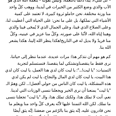
- كلّ شيء، يبدأ دائمًا بالنعمة، وليس بقوتنا - بنعمة الله الذي هو
الآب والذي وضع الكثير من الخيرات في أيدينا، ووهب كلّ واحد
منا وزنة مختلفة. نحن حاملو ثروة كبيرة، لا تعتمد على كمية
الأشياء التي نملكها، بل على ما نحن: على الحياة التي أعطيت لنا،
وعلى الصلاح الذي فينا، وعلى الجمال الذي لا يُمحَى فينا والذي
وهبنا إياه الله، لأنّنا على صورته. وكلّ منا عزيز في عينيه، وكلّ
منا فريدٌ ولا بديل له في التاريخ!هكذا ينظر الله إلينا، هكذا يشعر
الله بنا.
كم هو مهم أن نتذكر هذا: مرات عديدة، عندما ننظر إلى حياتنا،
نرى فقط ما ينقصناونشتكي لما ينقصنا. فنستسلم لتجربة
التمنيات: "يا ليت!...": يا ليت كان لدي هذا العمل، يا ليت كان لدي
هذا البيت، يا ليت كان لدي المال والنجاح، يا ليت لم يكن لدي
هذه المشكلة، يا ليت كان الناس من حولي أفضل!... لكن وَهمُ الـ
"يا ليت" يمنعنا أن نرى الخير ويجعلنا ننسى الوزنات التي لدينا.
نعم، أنت لا تملك هذا، ولكنك تملك هذا، والـ "يا ليت" تجعلنا ننسى
ما نملك. لكن الله ائتمننا عليها لأنّه يعرف كلّ واحد منا ويعلم ما
نحن قادرون عليه. إنّه يثق بنا بالرّغم من ضعفنا. إنّه يثق أيضًا