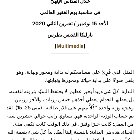
خلال القدّاس الإلهيّ
LATINE
في مناسبة يوم الفقير العالمي
الأحد 15 نوفمبر / تشرين الثاني 2020
بازليكا القديس بطرس
]
Multimedia
[
المثل الذي قُرِئَ على مسامعكم له بداية ومحور ونهاية، وهو
يلقي ضوءًا على بداية حياتنا ومحورها ونهايتها.
البداية. كلّ شيء يبدأ بخير عظيم: لا يحتفظ السيّد بثروته لنفسه،
بل يعطيها للخدام. يعطي أحدَهم خمس وزنات، والآخرَ وزنتين،
وغيرَه وزنة واحدة "كُلاًّ مِنهم على قَدْرِ طاقَتِه" (متى 25، 15). لقد
تم حساب الوزنة الواحدة، فهي تساوي راتب حوالي عشرين سنة
من العمل: كانت خيرًا وفيرًا. في ذلك الوقت كانت تكفي مدى
الحياة. هذه هي البداية: بالنسبة إلينا أيضًا، بدأ كلّ شيء بنعمة الله