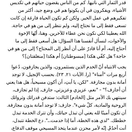
قدر الثمار التي نأتيها. كم من الناس يقضون حياتهم في تكديس
الأشياء، ويفكرون في أن يكونوا هم في وضع جيد، أكثر من
تفكيرهم في عمل الخير. ولكن كم تكون الحياة فارغة إن كانت
تسعى فقط إلى ما نحتاج إليه، ولم ننظر إلى من هو في حاجة.
الله يعطينا لكي نكون نحن عطاء للآخرين. وهنا، أيّها الإخوة
والأخوات، لنسأل أنفسنا هذا السؤال: هل أسعى فقط إلى ما
أحتاج إليه، أم أنا قادرٌ على أن أنظر إلى المحتاج؟ إلى من هو في
حاجة؟ هل كفّي هكذا [مبسوطتان] أم هكذا [منغلقتان]؟
يجب الانتباه أنّ الخدم الذين يستثمرون، والذين يجازفون، دُعوا
أربع مرات "أمناء" (را. الآيات ٢١. ٢٣). بحسب الإنجيل، لا توجد
أمانة بدون مجازفة. "لكن، يا أبتِ، أن أكون مسيحياً، هل هذا يعني
أن أجازف؟" - "نعم، عزيزي وعزيزتي، جازف. إذا لم تجازف،
سينتهي بك الأمر مثل [الخادم] الثالث: ستدفن قدراتك وثرواتك
الروحية والمادية، كلّ شيء". جازف: لا توجد أمانة بدون مجازفة.
أن تكون أمينًا لله يعني أن تبذل حياتك، وأن تترك الخدمة تبدل
خططك. "لدي هذه الخطة، أما إذا خدمت...". دع الخطة تتبدل،
أنت أخدُمْ. إنّه لأمر محزن عندما يتخذ المسيحي موقف الدفاع،