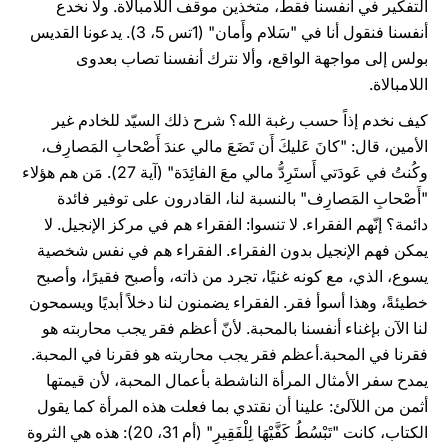
التفكير في أنفسنا فقط، متخذين موقف اللامبالاة. ولا نخدع
أنفسنا فنقول أنا في "سَلام وأَمان" (1تس 5، 3). يدعونا القديس
بولس إلى مواجهة الواقع، وألا نترك أنفسنا تصاب بعدوى
اللامبالاة.
كيف نخدم إذاً حسب رغبة الله؟ شرح ذلك السيّد للخادم غير
الأمين، قال: "كانَ عَليكَ أَن تَضَعَ مالي عندَ أَصْحابِ المَصارِف،
وكُنتُ في عَودَتي أَستَرِدُّ مالي معَ الفائِدَة" (آية 27). مَن هم هؤلاء
"أَصْحابِ المَصارِف" بالنسبة لنا، القادرون على توفير فائدة
دائمة؟ إنّهم الفقراء. لا تنسوا: الفقراء هم في مركز الإنجيل. لا
يمكن فهم الإنجيل بدون الفقراء. الفقراء هم في نفس شخصية
يسوع، الذي، مع كونه غنيًا، تجرد من ذاته، وأصبح فقيرًا، وأصبح
خطيئةً، وهذا أسوأ فقر. الفقراء يضمنون لنا دخلاً أبديًا ويسمحون
لنا الآن بإغناء أنفسنا بالمحبة. لأنّ أعظم فقر يجب محاربته هو
فقرنا في المحبة.أعظم فقر يجب محاربته هو فقرنا في المحبة.
يمدح سفر الأمثال المرأة الناشطة بأعمال المحبة، لأن قيمتها
أثمن من اللآلئ: علينا أن نقتدي بما فعلت هذه المرأة كما يقول
الكتاب، كانت "تَبْسُطُ كَفَّيْهَا لِلْفَقِيرِ" (أم 31، 20): هذه هي الثروة