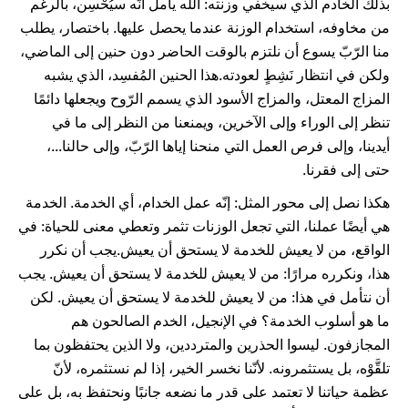
بذلك الخادم الذي سيخفي وزنته: الله يأمل أنّه سيُحْسِن، بالرغم
من مخاوفه، استخدام الوزنة عندما يحصل عليها. باختصار، يطلب
منا الرّبّ يسوع أن نلتزم بالوقت الحاضر دون حنين إلى الماضي،
ولكن في انتظار نَشِطٍ لعودته.هذا الحنين المُفسِد، الذي يشبه
المزاج المعتل، والمزاج الأسود الذي يسمم الرّوح ويجعلها دائمًا
تنظر إلى الوراء وإلى الآخرين، ويمنعنا من النظر إلى ما في
أيدينا، وإلى فرص العمل التي منحنا إياها الرّبّ، وإلى حالنا...،
حتى إلى فقرنا.
هكذا نصل إلى محور المثل: إنّه عمل الخدام، أي الخدمة. الخدمة
هي أيضًا عملنا، التي تجعل الوزنات تثمر وتعطي معنى للحياة: في
الواقع، من لا يعيش للخدمة لا يستحق أن يعيش.يجب أن نكرر
هذا، ونكرره مرارًا: من لا يعيش للخدمة لا يستحق أن يعيش. يجب
أن نتأمل في هذا: من لا يعيش للخدمة لا يستحق أن يعيش. لكن
ما هو أسلوب الخدمة؟ في الإنجيل، الخدم الصالحون هم
المجازفون. ليسوا الحذرين والمترددين، ولا الذين يحتفظون بما
تلقَّوْه، بل يستثمرونه. لأنّنا نخسر الخير، إذا لم نستثمره، لأنّ
عظمة حياتنا لا تعتمد على قدر ما نضعه جانبًا ونحتفظ به، بل على