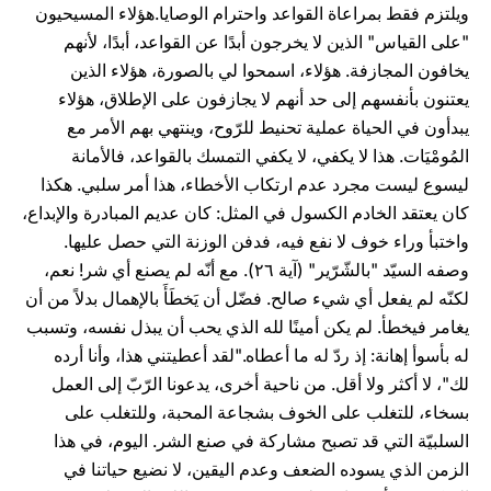
ويلتزم فقط بمراعاة القواعد واحترام الوصايا.هؤلاء المسيحيون
"على القياس" الذين لا يخرجون أبدًا عن القواعد، أبدًا، لأنهم
يخافون المجازفة. هؤلاء، اسمحوا لي بالصورة، هؤلاء الذين
يعتنون بأنفسهم إلى حد أنهم لا يجازفون على الإطلاق، هؤلاء
يبدأون في الحياة عملية تحنيط للرّوح، وينتهي بهم الأمر مع
المُومْيَات. هذا لا يكفي، لا يكفي التمسك بالقواعد، فالأمانة
ليسوع ليست مجرد عدم ارتكاب الأخطاء، هذا أمر سلبي. هكذا
كان يعتقد الخادم الكسول في المثل: كان عديم المبادرة والإبداع،
واختبأ وراء خوف لا نفع فيه، فدفن الوزنة التي حصل عليها.
وصفه السيّد "بالشّرّير" (آية ٢٦). مع أنّه لم يصنع أي شر! نعم،
لكنّه لم يفعل أي شيء صالح. فضّل أن يَخطَأَ بالإهمال بدلاً من أن
يغامر فيخطأ. لم يكن أمينًا لله الذي يحب أن يبذل نفسه، وتسبب
له بأسوأ إهانة: إذ ردّ له ما أعطاه."لقد أعطيتني هذا، وأنا أرده
لك"، لا أكثر ولا أقل. من ناحية أخرى، يدعونا الرّبّ إلى العمل
بسخاء، للتغلب على الخوف بشجاعة المحبة، وللتغلب على
السلبيّة التي قد تصبح مشاركة في صنع الشر. اليوم، في هذا
الزمن الذي يسوده الضعف وعدم اليقين، لا نضيع حياتنا في