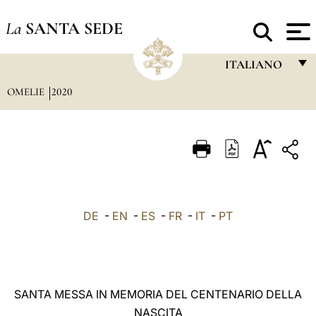
La
SANTA SEDE
ITALIANO
OMELIE
2020
FRANÇAIS
ENGLISH
ITALIANO
PORTUGUÊS
ESPAÑOL
DE
-
EN
-
ES
-
FR
-
IT
-
PT
DEUTSCH
POLSKI
العربيّة
SANTA MESSA IN MEMORIA DEL CENTENARIO DELLA
NASCITA
中文