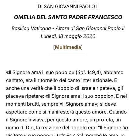
DI SAN GIOVANNI PAOLO II
LATINE
OMELIA DEL SANTO PADRE FRANCESCO
Basilica Vaticana - Altare di San Giovanni Paolo II
Lunedì, 18 maggio 2020
[
Multimedia
]
«Il Signore ama il suo popolo» (
Sal
. 149,4), abbiamo
cantato, era il ritornello del canto interlezionale. E
anche una verità che il popolo di Israele ripeteva, gli
piaceva ripetere: «Il Signore ama il suo popolo». E nei
momenti brutti, sempre «il Signore ama»; si deve
aspettare come si manifesterà questo amore. Quando
il Signore inviava, per questo amore, un profeta, un
uomo di Dio, la reazione del popolo era: “Il Signore
ha
visitato il suo popolo
” (cfr
Es
4,31), perché lo ama, lo