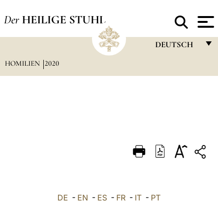
Der
HEILIGE STUHL
DEUTSCH
HOMILIEN
2020
FRANÇAIS
ENGLISH
ITALIANO
PORTUGUÊS
ESPAÑOL
DEUTSCH
POLSKI
العربيّة
DE
-
EN
-
ES
-
FR
-
IT
-
PT
中文