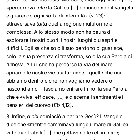
«percorreva
tutta
la Galilea […] annunciando il vangelo
e guarendo ogni sorta di infermità» (v. 23):
attraversava
tutta
quella regione multiforme e
complessa. Allo stesso modo non ha paura di
esplorare i nostri cuori, i nostri luoghi più aspri e
difficili. Egli sa che solo il suo perdono ci guarisce,
solo la sua presenza ci trasforma, solo la sua Parola ci
rinnova. A Lui che ha percorso la Via del mare,
apriamo le nostre vie più tortuose – quelle che noi
abbiamo dentro e che non vogliamo vedere o
nascondiamo –, lasciamo entrare in noi la sua Parola,
che è «viva, efficace, […] e discerne i sentimenti e i
pensieri del cuore» (
Eb
4,12).
3. Infine,
a chi
cominciò a parlare Gesù? Il Vangelo
dice che «mentre camminava lungo il mare di Galilea,
vide due fratelli […] che gettavano le reti in mare;