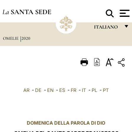
La
SANTA SEDE
ITALIANO
OMELIE
2020
FRANÇAIS
ENGLISH
ITALIANO
PORTUGUÊS
ESPAÑOL
AR
-
DE
-
EN
-
ES
-
FR
-
IT
-
PL
-
PT
DEUTSCH
POLSKI
العربيّة
DOMENICA DELLA PAROLA DI DIO
中文