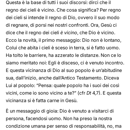
Questa è la base di tutti i suoi discorsi: dirci che il
regno dei cieli è vicino. Che cosa significa? Per regno
dei cieli si intende il regno di Dio, ovvero il suo modo
di regnare, di porsi nei nostri confronti. Ora, Gesù ci
dice che il regno dei cieli
è vicino
, che Dio è vicino.
Ecco la novità, il primo messaggio: Dio non è lontano,
Colui che abita i cieli è sceso in terra, si è fatto uomo.
Ha tolto le barriere, ha azzerato le distanze. Non ce lo
siamo meritato noi: Egli è disceso, ci è venuto incontro.
E questa vicinanza di Dio al suo popolo è un’abitudine
sua, dall’inizio, anche dall’Antico Testamento. Diceva
Lui al popolo: “Pensa: quale popolo ha i suoi dei così
vicini, come io sono vicino a te?” (cfr
Dt
4,7). E questa
vicinanza si è fatta carne in Gesù.
È un messaggio di gioia: Dio è venuto a visitarci di
persona, facendosi uomo. Non ha preso la nostra
condizione umana per senso di responsabilità, no, ma