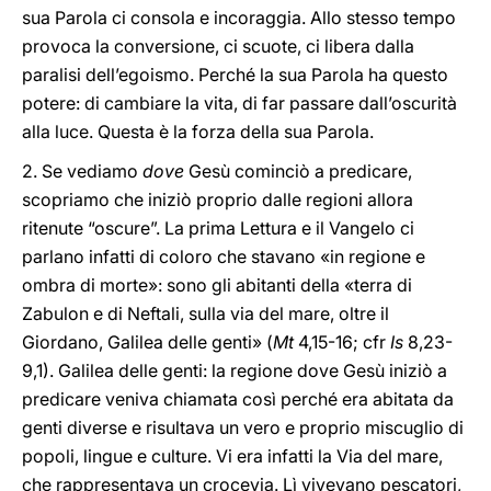
sua Parola ci consola e incoraggia. Allo stesso tempo
provoca la conversione, ci scuote, ci libera dalla
paralisi dell’egoismo. Perché la sua Parola ha questo
potere: di cambiare la vita, di far passare dall’oscurità
alla luce. Questa è la forza della sua Parola.
2. Se vediamo
dove
Gesù cominciò a predicare,
scopriamo che iniziò proprio dalle regioni allora
ritenute “oscure”. La prima Lettura e il Vangelo ci
parlano infatti di coloro che stavano «in regione e
ombra di morte»: sono gli abitanti della «terra di
Zabulon e di Neftali, sulla via del mare, oltre il
Giordano, Galilea delle genti» (
Mt
4,15-16; cfr
Is
8,23-
9,1). Galilea delle genti: la regione dove Gesù iniziò a
predicare veniva chiamata così perché era abitata da
genti diverse e risultava un vero e proprio miscuglio di
popoli, lingue e culture. Vi era infatti la Via del mare,
che rappresentava un crocevia. Lì vivevano pescatori,