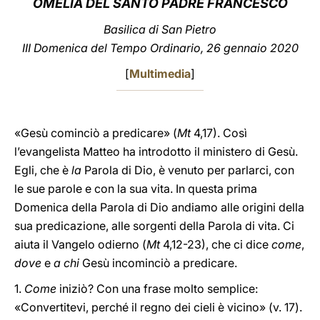
OMELIA DEL SANTO PADRE FRANCESCO
LATINE
Basilica di San Pietro
III Domenica del Tempo Ordinario, 26 gennaio 2020
[
Multimedia
]
«Gesù cominciò a predicare» (
Mt
4,17). Così
l’evangelista Matteo ha introdotto il ministero di Gesù.
Egli, che è
la
Parola di Dio, è venuto per parlarci, con
le sue parole e con la sua vita. In questa prima
Domenica della Parola di Dio andiamo alle origini della
sua predicazione, alle sorgenti della Parola di vita. Ci
aiuta il Vangelo odierno (
Mt
4,12-23), che ci dice
come
,
dove
e
a chi
Gesù incominciò a predicare.
1.
Come
iniziò? Con una frase molto semplice:
«Convertitevi, perché il regno dei cieli è vicino» (v. 17).