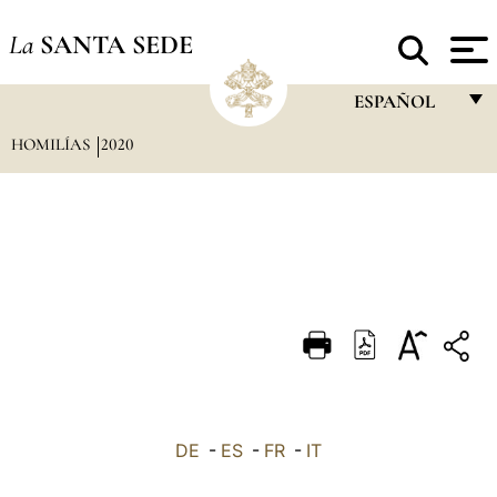
La
SANTA SEDE
ESPAÑOL
HOMILÍAS
2020
FRANÇAIS
ENGLISH
ITALIANO
PORTUGUÊS
ESPAÑOL
DEUTSCH
POLSKI
العربيّة
DE
-
ES
-
FR
-
IT
中文