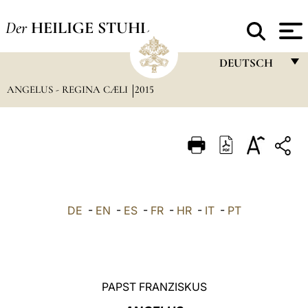
Der
HEILIGE STUHL
DEUTSCH
ANGELUS - REGINA CÆLI
2015
FRANÇAIS
ENGLISH
ITALIANO
PORTUGUÊS
ESPAÑOL
DE
-
EN
-
ES
-
FR
-
HR
-
IT
-
PT
DEUTSCH
POLSKI
العربيّة
PAPST FRANZISKUS
中文