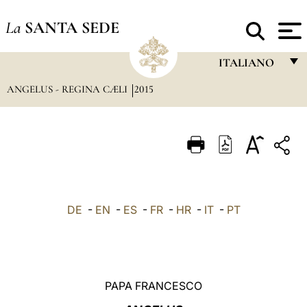
La
SANTA SEDE
ITALIANO
ANGELUS - REGINA CÆLI
2015
FRANÇAIS
ENGLISH
ITALIANO
PORTUGUÊS
ESPAÑOL
DE
-
EN
-
ES
-
FR
-
HR
-
IT
-
PT
DEUTSCH
POLSKI
العربيّة
PAPA FRANCESCO
中文