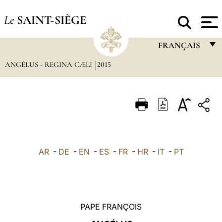
Le
SAINT-SIÈGE
FRANÇAIS
ANGÉLUS - REGINA CÆLI
2015
FRANÇAIS
ENGLISH
ITALIANO
PORTUGUÊS
ESPAÑOL
AR
-
DE
-
EN
-
ES
-
FR
-
HR
-
IT
-
PT
DEUTSCH
POLSKI
العربيّة
PAPE FRANÇOIS
中文