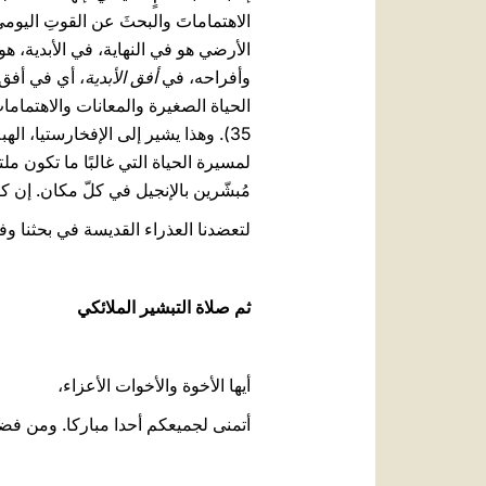
الاهتماماتَ والبحثَ عن القوتِ اليومي
الأرضي هو في النهاية، في الأبدية، هو
وأفراحه، في
أفق الأبدية
، أي في أفق ا
الحياة الصغيرة والمعانات والاهتمامات تصبح
35). وهذا يشير إلى الإفخارستيا، ا
لمسيرة الحياة التي غالبًا ما تكون ملت
مُبشّرين بالإنجيل في كلّ مكان. إن ك
لتعضدنا العذراء القديسة في بحثنا وفي 
ثم صلاة التبشير الملائكي
أيها الأخوة والأخوات الأعزاء،
أتمنى لجميعكم أحدا مباركا. ومن فضلك