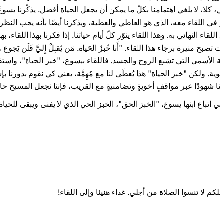
، كلا، لا يلغي اهتمامنا بكلّ ما يمكن أن يجعل الحياة أفضل. يذكّرنا يسوع
 في اللقاء معه، الذي هو العاطي والعطية، ويذكرنا أيضًا بأنه يجب النظر 
للقاء النهائي به. وهذا اللقاء ينوّر كلّ أيام حياتنا. إذا فكرنا بهذا اللقاء
 منيرة برجاء هذا اللقاء. "أَنا خُبزُ الحَياة. مَن يُقبِلْ إِليَّ فَلَن يَجوع ومَ
لهبة الأسمى التي تشبع الروح والجسد. فاللقاء بيسوع، "خبز الحياة"، واست
وية. ولكن "خبز الحياة" هذا يُعطَى لنا مع مُهِمَّة، يعني كي نقوم بدورنا 
نا شهودًا عبر مواقفٍ أخويةٍ وتضامنيةٍ مع القريب، فإننا نجعل المسيح 
اتباع ابنها يسوع، "الخبز الحق"، الخبز الحي الذي لا يفنى ويبقى للحياة ا
م لا تنسوا الصلاة من أجلي. غداء هنيئا وإلى اللقاء!