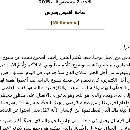
الأحد، 2 أغسطس/آب 2015
ساحة القديس بطرس
]
Multimedia
[
ير!
لسادس من إنجيل يوحنا. فبعد تكثير الخبز، راحت الجموع تبحث عن يسوع، 
 يتبعونه من أجل الخبز المادّي الذي سدَّ جوعَهم في اليوم السابق، حين كث
ن أجل الكثيرين، كان
تعبيرا عن محبة
يسوع بالذات. لقد أعطوا أهمية لهذا
َ تخطّي الهبة، واكتشاف الواهِب والتَعَرّف به. فالله هو نفسه العاطي
لى الذي وهبه، والذي هو الله. وهو يدعو إلى الانفتاح على منظورٍ يتخط
آخر، يتكلم عن طعامٍ لا يفنى ويجدرُ البحثُ عنه وتقبلُه؛ وهو يحثنا قائلا: "لا
َّذي يُعطيكموهُ ابنُ الإِنسان"(آية 27). يعني ابحثوا عن الخلاص، عن اللقاء بالله.
أن الإنسانَ يحمل في داخله، إلى جانبِ الجوعِ المادّي، جوعًا أكثر أهمية – 