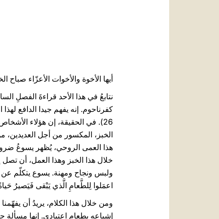
أيها الأخوة والأخوات الأعزّاء صباح الخ
نتابعُ في هذا الأحد قراءةَ الفصلِ ا
26). في الحقيقة، إن هؤلاء الأشخاص
الخبز، المكسور من أجل العديدين، م
هذا العمى الروحي، يُظهر يسوعُ ضرورة
خلال هذا الخبز وهذا العمل، أن تصل إ
ولبس ونجاح ومهنة. يسوع يتكلّم عن طعامٍ 
اعمَلوا لِلطَّعامِ الَّذي يَبْقى فَيَصيرُ حَياةً أَبَدِيَّة ذاكَ ال
ومن خلال هذا الكلام، يريدُ أن يفهّمنا 