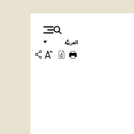
العربيَّة
FRANÇAIS
ENGLISH
ITALIANO
PORTUGUÊS
ESPAÑOL
DEUTSCH
POLSKI