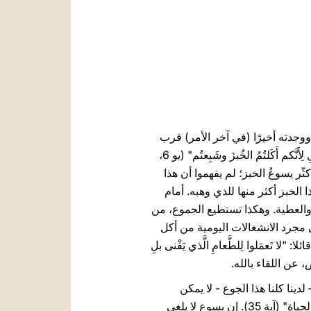
العربيّة
中文
LATINE
ووجدته أخيرًا (في آخر الأمر) قرب
كفرناحوم. إنه يفهم جيدا الدافع لهذا الحماس باتباعه ويكشفه بوضوح: "أَنتُم تَطلُبونَني، لا لِأَنَّكم رَأَيتُمُ الآيات: بلِ لِأَنَّكم أَكَلتُمُ الخُبزَ وشَبِعتُم" (يو 6،
ّر يسوعُ الخبز؛ لم يفهموا أن هذا
 الخبز أكثر منها للذي وهبه. أمام
 والعطية. وهكذا تستطيع الجموع، من
ى مجرد الانشغالات اليومية من أكل
 تَعمَلوا لِلطَّعامِ الَّذي يَفْنى بلِ
لدينا كلنا هذا الجوع - لا يمكن
إشباعه بطعامٍ اعتيادي. إنها مسألة جوع إلى الحياة، جوع إلى الأبدية، والذي يمكنه هو وحده سدّه بكونه "خبز الحياة" (آية 35). إن يسوع لا يلغي