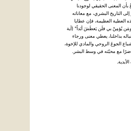
ُ بأن المعنى الحقيقي لوجودنا
إلى التاريخ البشري، مع معاناته
، بهذه العطية العظيمة، فإن عطايا
ن يُؤمِنْ بي فلَن يَعطَشَ أبَداً" (آية
قباله بداخلنا، يعطي معنى ورجاء
بإشباع الجوعَ الروحي والمادي للإخوة،
حاضرًا مع محبّته في وسط البشر.
لأبدية.