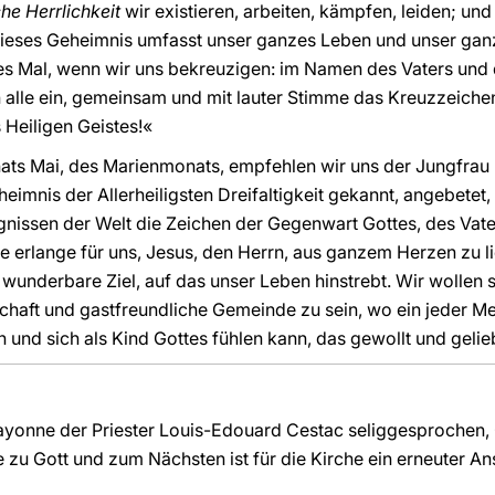
che Herrlichkeit
wir existieren, arbeiten, kämpfen, leiden; u
 Dieses Geheimnis umfasst unser ganzes Leben und unser gan
es Mal, wenn wir uns bekreuzigen: im Namen des Vaters und
ch alle ein, gemeinsam und mit lauter Stimme das Kreuzzeic
Heiligen Geistes!«
ts Mai, des Marienmonats, empfehlen wir uns der Jungfrau M
mnis der Allerheiligsten Dreifaltigkeit gekannt, angebetet, g
eignissen der Welt die Zeichen der Gegenwart Gottes, des Vat
sie erlange für uns, Jesus, den Herrn, aus ganzem Herzen zu l
 wunderbare Ziel, auf das unser Leben hinstrebt. Wir wollen s
chaft und gastfreundliche Gemeinde zu sein, wo ein jeder 
nd sich als Kind Gottes fühlen kann, das gewollt und geliebt
ayonne der Priester Louis-Edouard Cestac seliggesprochen,
e zu Gott und zum Nächsten ist für die Kirche ein erneuter A