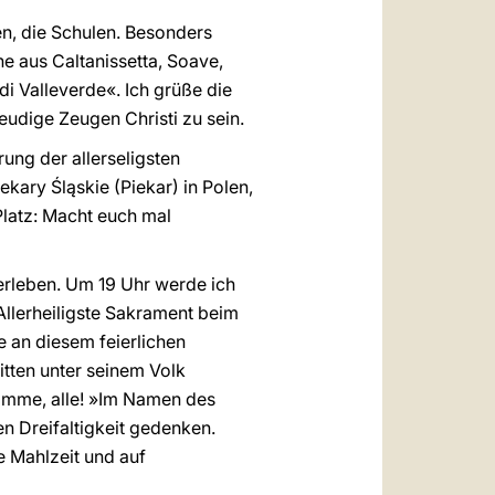
gen, die Schulen. Besonders
ne aus Caltanissetta, Soave,
 Valleverde«. Ich grüße die
eudige Zeugen Christi zu sein.
ung der allerseligsten
kary Śląskie (Piekar) in Polen,
Platz: Macht euch mal
rleben. Um 19 Uhr werde ich
Allerheiligste Sakrament beim
e an diesem feierlichen
itten unter seinem Volk
timme, alle! »Im Namen des
n Dreifaltigkeit gedenken.
e Mahlzeit und auf