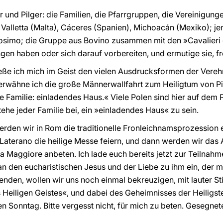
r und Pilger: die Familien, die Pfarrgruppen, die Vereinigun
 Valletta (Malta), Cáceres (Spanien), Michoacán (Mexiko); je
imo; die Gruppe aus Bovino zusammen mit den »Cavalieri di
gen haben oder sich darauf vorbereiten, und ermutige sie, fr
ße ich mich im Geist den vielen Ausdrucksformen der Verehr
rwähne ich die große Männerwallfahrt zum Heiligtum von Pie
e Familie: einladendes Haus.« Viele Polen sind hier auf dem 
ehe jeder Familie bei, ein »einladendes Haus« zu sein.
n wir in Rom die traditionelle Fronleichnamsprozession e
 Laterano die heilige Messe feiern, und dann werden wir das 
a Maggiore anbeten. Ich lade euch bereits jetzt zur Teilnahm
an den eucharistischen Jesus und der Liebe zu ihm ein, der m
 enden, wollen wir uns noch einmal bekreuzigen, mit lauter S
Heiligen Geistes«, und dabei des Geheimnisses der Heiligste
n Sonntag. Bitte vergesst nicht, für mich zu beten. Gesegnet