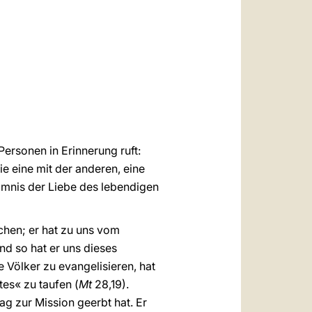
العربيّة
中文
LATINE
Personen in Erinnerung ruft:
ie eine mit der anderen, eine
eimnis der Liebe des lebendigen
chen; er hat zu uns vom
nd so hat er uns dieses
 Völker zu evangelisieren, hat
es« zu taufen (
Mt
28,19).
ag zur Mission geerbt hat. Er