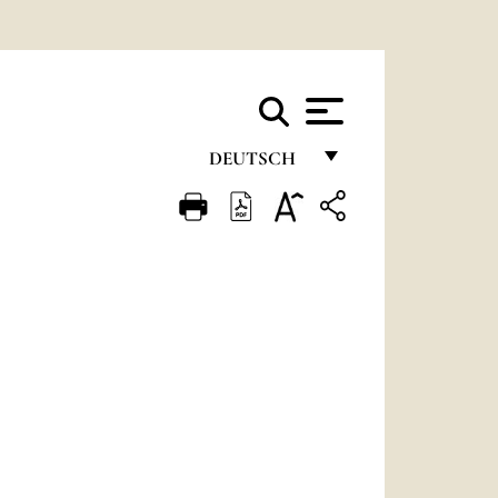
DEUTSCH
FRANÇAIS
ENGLISH
ITALIANO
PORTUGUÊS
ESPAÑOL
DEUTSCH
POLSKI