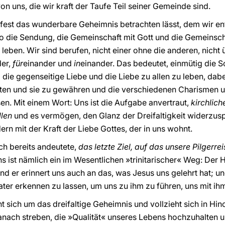
von uns, die wir kraft der Taufe Teil seiner Gemeinde sind.
fest das wunderbare Geheimnis betrachten lässt, dem wir e
so die Sendung, die Gemeinschaft mit Gott und die Gemeinsc
 leben. Wir sind berufen, nicht einer ohne die anderen, nich
der,
für
einander und
in
einander. Das bedeutet, einmütig die 
e gegenseitige Liebe und die Liebe zu allen zu leben, dabei
ten und sie zu gewähren und die verschiedenen Charismen unt
en. Mit einem Wort: Uns ist die Aufgabe anvertraut,
kirchlic
llen
und es vermögen, den Glanz der Dreifaltigkeit widerzuspi
rn mit der Kraft der Liebe Gottes, der in uns wohnt.
 ich bereits andeutete,
das letzte Ziel, auf das unsere Pilgerre
 ist nämlich ein im Wesentlichen »trinitarischer« Weg: Der He
nd er erinnert uns auch an das, was Jesus uns gelehrt hat; und
er erkennen zu lassen, um uns zu ihm zu führen, uns mit ih
ht sich um das dreifaltige Geheimnis und vollzieht sich in H
nach streben, die »Qualität« unseres Lebens hochzuhalten u