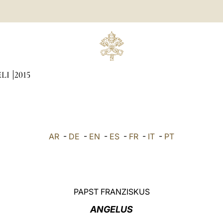
ÆLI
2015
AR
-
DE
-
EN
-
ES
-
FR
-
IT
-
PT
PAPST FRANZISKUS
ANGELUS