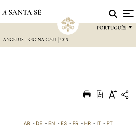
A
SANTA SÉ
PORTUGUÊS
ANGELUS - REGINA CÆLI
2015
FRANÇAIS
ENGLISH
ITALIANO
PORTUGUÊS
ESPAÑOL
DEUTSCH
POLSKI
العربيّة
AR
-
DE
-
EN
-
ES
-
FR
-
HR
-
IT
-
PT
中文