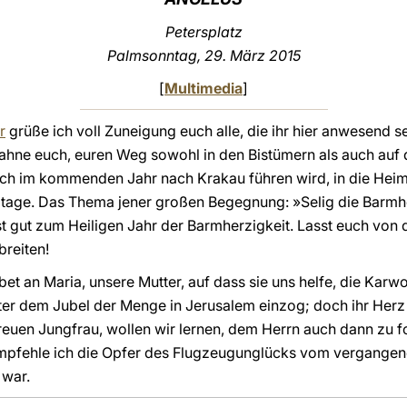
Petersplatz
Palmsonntag, 29. März 2015
[
Multimedia
]
r
grüße ich voll Zuneigung euch alle, die ihr hier anwesend s
hne euch, euren Weg sowohl in den Bistümern als auch auf d
uch im kommenden Jahr nach Krakau führen wird, in die Heim
endtage. Das Thema jener großen Begegnung: »Selig die Barm
st gut zum Heiligen Jahr der Barmherzigkeit. Lasst euch von d
breiten!
t an Maria, unsere Mutter, auf dass sie uns helfe, die Karw
nter dem Jubel der Menge in Jerusalem einzog; doch ihr Her
 treuen Jungfrau, wollen wir lernen, dem Herrn auch dann zu
 empfehle ich die Opfer des Flugzeugunglücks vom vergangen
 war.