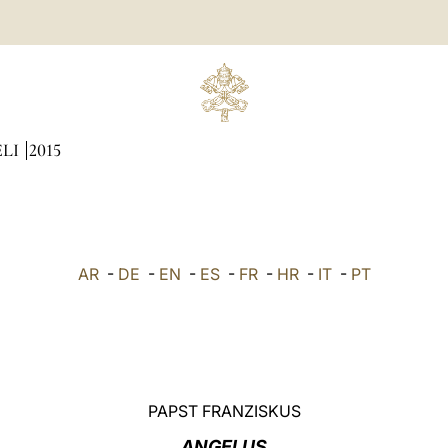
ÆLI
2015
AR
-
DE
-
EN
-
ES
-
FR
-
HR
-
IT
-
PT
PAPST FRANZISKUS
ANGELUS