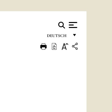
DEUTSCH
FRANÇAIS
ENGLISH
ITALIANO
PORTUGUÊS
ESPAÑOL
DEUTSCH
POLSKI