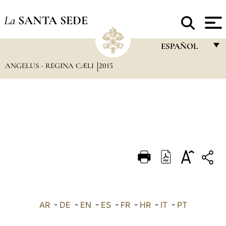
La
SANTA SEDE
ESPAÑOL
ANGELUS - REGINA CÆLI
2015
FRANÇAIS
ENGLISH
ITALIANO
PORTUGUÊS
ESPAÑOL
DEUTSCH
POLSKI
العربيّة
AR
-
DE
-
EN
-
ES
-
FR
-
HR
-
IT
-
PT
中文