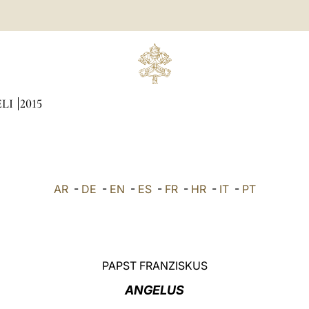
ÆLI
2015
AR
-
DE
-
EN
-
ES
-
FR
-
HR
-
IT
-
PT
PAPST FRANZISKUS
ANGELUS