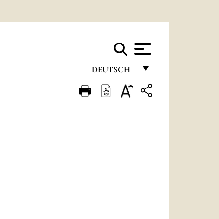
DEUTSCH
FRANÇAIS
ENGLISH
ITALIANO
PORTUGUÊS
ESPAÑOL
DEUTSCH
POLSKI