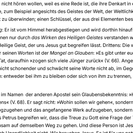
 nicht hören wollen, weil es eine Rede ist, die ihre Denkart in
e, zum Beispiel angesichts des Geistes der Welt, der Weltlich
t zu überwinden; einen Schlüssel, der aus drei Elementen bes
g
: Er ist vom Himmel herabgestiegen und wird dorthin hinauf
nnen nur durch
das Wirken des Heiligen Geistes
verstanden w
Heilige Geist, der uns Jesus gut begreifen lässt. Drittens: Di
 seinen Worten ist der
Mangel an Glauben
: »Es gibt unter e
 Tat, daraufhin »zogen sich viele Jünger zurück« (V. 66). Ang
cht schonender und schwächt seine Worte nicht ab, im Gegen
: entweder bei ihm zu bleiben oder sich von ihm zu trennen, u
s im Namen der anderen Apostel sein Glaubensbekenntnis: »H
s« (V. 68). Er sagt nicht: »Wohin sollen wir gehen«, sonder
wegzugehen und das angefangene Werk aufzugeben, sondern 
s Petrus begreifen wir, dass die Treue zu Gott eine Frage der 
sam auf demselben Weg zu gehen. Und diese Person ist Jesus