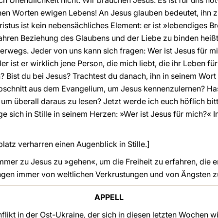
ch Unendlichkeit nicht. Wir brauchen Jesus. Es ist für uns no
inen Worten ewigen Lebens! An Jesus glauben bedeutet, ihn z
stus ist kein nebensächliches Element: er ist »lebendiges Br
wahren Beziehung des Glaubens und der Liebe zu binden heißt 
terwegs. Jeder von uns kann sich fragen: Wer ist Jesus für mic
er ist er wirklich jene Person, die mich liebt, die ihr Leben 
h? Bist du bei Jesus? Trachtest du danach, ihn in seinem Wor
bschnitt aus dem Evangelium, um Jesus kennenzulernen? Has
 um überall daraus zu lesen? Jetzt werde ich euch höflich bi
ge sich in Stille in seinem Herzen: »Wer ist Jesus für mich?« In
atz verharren einen Augenblick in Stille.]
mmer zu Jesus zu »gehen«, um die Freiheit zu erfahren, die er
ngen immer von weltlichen Verkrustungen und von Ängsten zu
APPELL
flikt in der Ost-Ukraine, der sich in diesen letzten Wochen wi