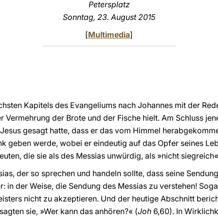
Petersplatz
Sonntag, 23. August 2015
[
Multimedia
]
chsten Kapitels des Evangeliums nach Johannes mit der Red
 Vermehrung der Brote und der Fische hielt. Am Schluss jen
 Jesus gesagt hatte, dass er das vom Himmel herabgekommene
rank geben werde, wobei er eindeutig auf das Opfer seines Le
uten, die sie als des Messias unwürdig, als »nicht siegreich«
ias, der so sprechen und handeln sollte, dass seine Sendung 
er: in der Weise, die Sendung des Messias zu verstehen! Sog
sters nicht zu akzeptieren. Und der heutige Abschnitt beri
, sagten sie, »Wer kann das anhören?« (
Joh
6,60). In Wirklich