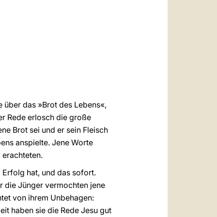
العربيّة
中文
LATINE
e über das »Brot des Lebens«,
er Rede erlosch die große
 Brot sei und er sein Fleisch
bens anspielte. Jene Worte
 erachteten.
Erfolg hat, und das sofort.
ar die Jünger vermochten jene
chtet von ihrem Unbehagen:
keit haben sie die Rede Jesu gut