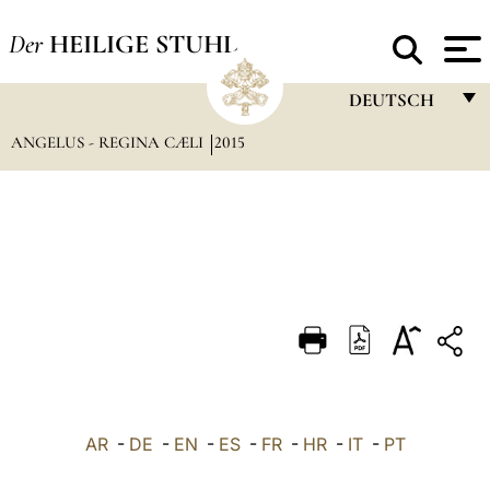
Der
HEILIGE STUHL
DEUTSCH
ANGELUS - REGINA CÆLI
2015
FRANÇAIS
ENGLISH
ITALIANO
PORTUGUÊS
ESPAÑOL
DEUTSCH
POLSKI
العربيّة
AR
-
DE
-
EN
-
ES
-
FR
-
HR
-
IT
-
PT
中文