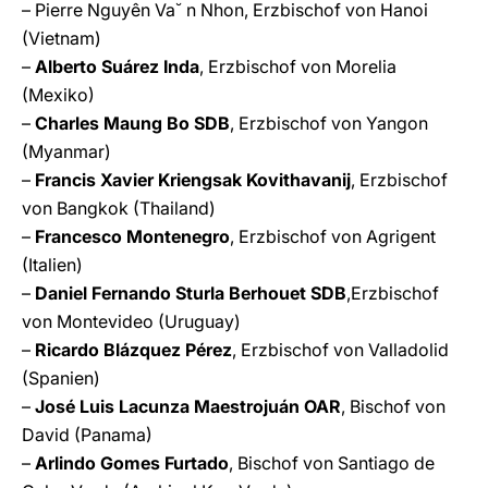
– Pierre Nguyên Va˘ n Nhon, Erzbischof von Hanoi
(Vietnam)
–
Alberto Suárez Inda
, Erzbischof von Morelia
(Mexiko)
–
Charles Maung Bo SDB
, Erzbischof von Yangon
(Myanmar)
–
Francis Xavier Kriengsak Kovithavanij
, Erzbischof
von Bangkok (Thailand)
–
Francesco Montenegro
, Erzbischof von Agrigent
(Italien)
–
Daniel Fernando Sturla Berhouet SDB
,Erzbischof
von Montevideo (Uruguay)
–
Ricardo Blázquez Pérez
, Erzbischof von Valladolid
(Spanien)
–
José Luis Lacunza Maestrojuán OAR
, Bischof von
David (Panama)
–
Arlindo Gomes Furtado
, Bischof von Santiago de