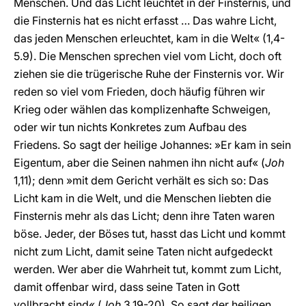
Menschen. Und das Licht leuchtet in der Finsternis, und
die Finsternis hat es nicht erfasst … Das wahre Licht,
das jeden Menschen erleuchtet, kam in die Welt« (1,4-
5.9). Die Menschen sprechen viel vom Licht, doch oft
ziehen sie die trügerische Ruhe der Finsternis vor. Wir
reden so viel vom Frieden, doch häufig führen wir
Krieg oder wählen das komplizenhafte Schweigen,
oder wir tun nichts Konkretes zum Aufbau des
Friedens. So sagt der heilige Johannes: »Er kam in sein
Eigentum, aber die Seinen nahmen ihn nicht auf« (
Joh
1,11); denn »mit dem Gericht verhält es sich so: Das
Licht kam in die Welt, und die Menschen liebten die
Finsternis mehr als das Licht; denn ihre Taten waren
böse. Jeder, der Böses tut, hasst das Licht und kommt
nicht zum Licht, damit seine Taten nicht aufgedeckt
werden. Wer aber die Wahrheit tut, kommt zum Licht,
damit offenbar wird, dass seine Taten in Gott
vollbracht sind« (
Joh
3,19-20). So sagt der heiligen