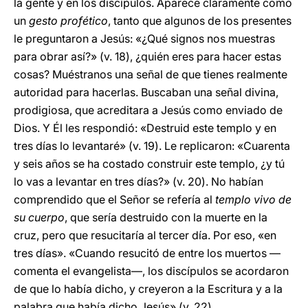
la gente y en los discípulos. Aparece claramente como
un
gesto profético
, tanto que algunos de los presentes
le preguntaron a Jesús: «¿Qué signos nos muestras
para obrar así?» (v. 18), ¿quién eres para hacer estas
cosas? Muéstranos una señal de que tienes realmente
autoridad para hacerlas. Buscaban una señal divina,
prodigiosa, que acreditara a Jesús como enviado de
Dios. Y Él les respondió: «Destruid este templo y en
tres días lo levantaré» (v. 19). Le replicaron: «Cuarenta
y seis años se ha costado construir este templo, ¿y tú
lo vas a levantar en tres días?» (v. 20). No habían
comprendido que el Señor se refería al
templo vivo de
su cuerpo
, que sería destruido con la muerte en la
cruz, pero que resucitaría al tercer día. Por eso, «en
tres días». «Cuando resucitó de entre los muertos —
comenta el evangelista—, los discípulos se acordaron
de que lo había dicho, y creyeron a la Escritura y a la
palabra que había dicho Jesús» (v. 22).