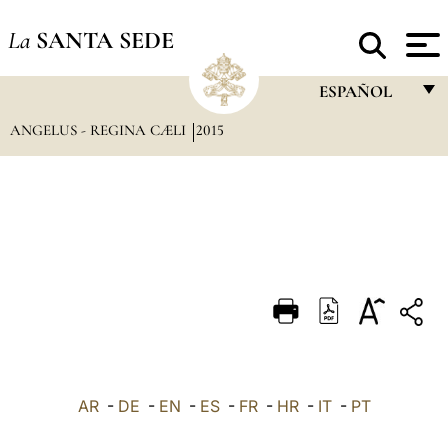
La
SANTA SEDE
ESPAÑOL
ANGELUS - REGINA CÆLI
2015
FRANÇAIS
ENGLISH
ITALIANO
PORTUGUÊS
ESPAÑOL
DEUTSCH
POLSKI
العربيّة
AR
-
DE
-
EN
-
ES
-
FR
-
HR
-
IT
-
PT
中文