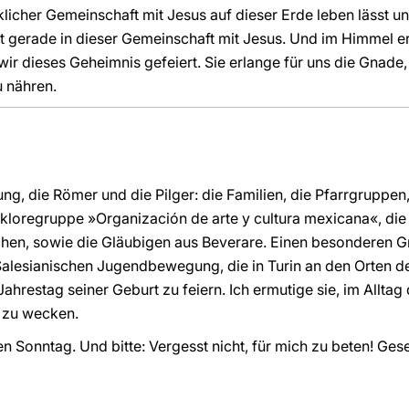
irklicher Gemeinschaft mit Jesus auf dieser Erde leben läss
 gerade in dieser Gemeinschaft mit Jesus. Und im Himmel erw
wir dieses Geheimnis gefeiert. Sie erlange für uns die Gnad
u nähren.
ung, die Römer und die Pilger: die Familien, die Pfarrgruppen
lkloregruppe »Organización de arte y cultura mexicana«, die
hen, sowie die Gläubigen aus Beverare. Einen besonderen Gru
Salesianischen Jugendbewegung, die in Turin an den Orten d
ahrestag seiner Geburt zu feiern. Ich ermutige sie, im Allta
g zu wecken.
n Sonntag. Und bitte: Vergesst nicht, für mich zu beten! Ges