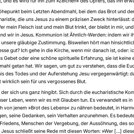
, und es wird für ihn zum »Zeichen« des Opfers, das ihn erwa
Höhepunkt beim Letzten Abendmahl, bei dem das Brot und der 
charistie, die uns Jesus zu einem präzisen Zweck hinterlässt:
 mein Fleisch isst und mein Blut trinkt, der bleibt in mir, und 
und wir in Jesus. Kommunion ist Ähnlich-Werden: indem wir ih
 unsere gläubige Zustimmung. Bisweilen hört man hinsichtlic
se gut? Ich gehe in die Kirche, wenn mir danach ist, oder: ic
es Gebet oder eine schöne spirituelle Erfahrung, sie ist keine
hl getan hat. Wir sagen, um gut zu verstehen, dass die Euch
nis des Todes und der Auferstehung Jesu vergegenwärtigt: das 
 wirklich sein für uns vergossenes Blut.
st, der sich uns ganz hingibt. Sich durch die eucharistische 
nser Leben, wenn wir es mit Glauben tun. Es verwandelt es in
ch von jenem »Brot des Lebens« zu nähren bedeutet, in Harm
gen, seine Gedanken, sein Verhalten anzunehmen. Es bedeute
Friedens, Menschen der Vergebung, der Aussöhnung, des sol
Jesus schließt seine Rede mit diesen Worten: »Wer […] dieses