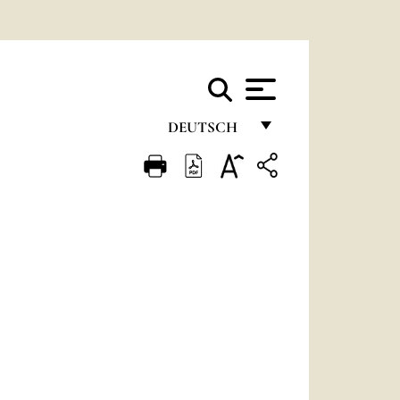
DEUTSCH
FRANÇAIS
ENGLISH
ITALIANO
PORTUGUÊS
ESPAÑOL
DEUTSCH
POLSKI