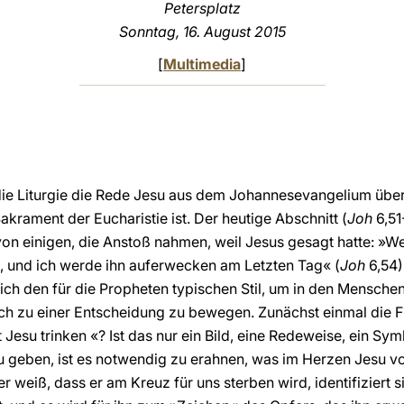
Petersplatz
Sonntag, 16. August 2015
[
Multimedia
]
die Liturgie die Rede Jesu aus dem Johannesevangelium übe
Sakrament der Eucharistie ist. Der heutige Abschnitt (
Joh
6,51
von einigen, die Anstoß nahmen, weil Jesus gesagt hatte: »We
en, und ich werde ihn auferwecken am Letzten Tag« (
Joh
6,54)
ich den für die Propheten typischen Stil, um in den Menschen
lich zu einer Entscheidung zu bewegen. Zunächst einmal die 
 Jesu trinken «? Ist das nur ein Bild, eine Redeweise, ein Sy
 geben, ist es notwendig zu erahnen, was im Herzen Jesu vo
r weiß, dass er am Kreuz für uns sterben wird, identifiziert 