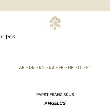
ÆLI
2015
AR
-
DE
-
EN
-
ES
-
FR
-
HR
-
IT
-
PT
PAPST FRANZISKUS
ANGELUS