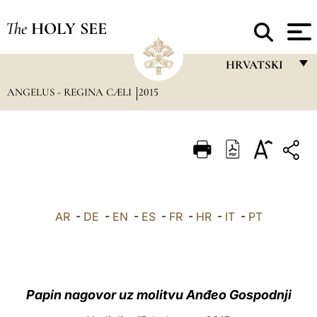
The
HOLY SEE
HRVATSKI
ANGELUS - REGINA CÆLI
2015
FRANÇAIS
ENGLISH
ITALIANO
PORTUGUÊS
ESPAÑOL
AR
-
DE
-
EN
-
ES
-
FR
-
HR
-
IT
-
PT
DEUTSCH
POLSKI
العربيّة
Papin nagovor uz molitvu Anđeo Gospodnji
中文