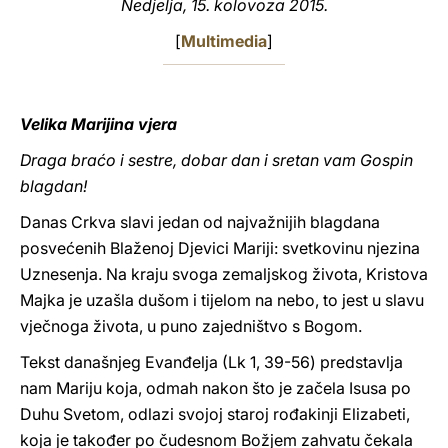
Nedjelja, 15. kolovoza 2015.
LATINE
[
Multimedia
]
Velika Marijina vjera
Draga braćo i sestre, dobar dan i sretan vam Gospin
blagdan!
Danas Crkva slavi jedan od najvažnijih blagdana
posvećenih Blaženoj Djevici Mariji: svetkovinu njezina
Uznesenja. Na kraju svoga zemaljskog života, Kristova
Majka je uzašla dušom i tijelom na nebo, to jest u slavu
vječnoga života, u puno zajedništvo s Bogom.
Tekst današnjeg Evanđelja (Lk 1, 39-56) predstavlja
nam Mariju koja, odmah nakon što je začela Isusa po
Duhu Svetom, odlazi svojoj staroj rođakinji Elizabeti,
koja je također po čudesnom Božjem zahvatu čekala