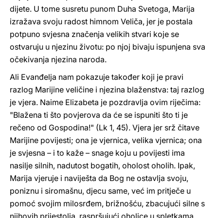
dijete. U tome susretu punom Duha Svetoga, Marija
izražava svoju radost himnom Veliča, jer je postala
potpuno svjesna značenja velikih stvari koje se
ostvaruju u njezinu životu: po njoj bivaju ispunjena sva
očekivanja njezina naroda.
Ali Evanđelja nam pokazuje također koji je pravi
razlog Marijine veličine i njezina blaženstva: taj razlog
je vjera. Naime Elizabeta je pozdravlja ovim riječima:
"Blažena ti što povjerova da će se ispuniti što ti je
rečeno od Gospodina!" (Lk 1, 45). Vjera jer srž čitave
Marijine povijesti; ona je vjernica, velika vjernica; ona
je svjesna – i to kaže – snage koju u povijesti ima
nasilje silnih, nadutost bogatih, oholost oholih. Ipak,
Marija vjeruje i naviješta da Bog ne ostavlja svoju,
poniznu i siromašnu, djecu same, već im pritječe u
pomoć svojim milosrđem, brižnošću, zbacujući silne s
njihovih prijestolja, raspršujući oholice u spletkama