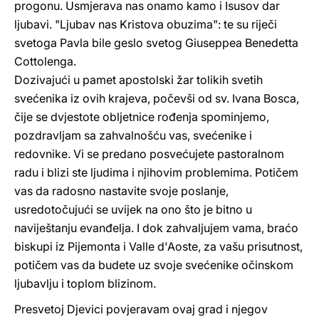
progonu. Usmjerava nas onamo kamo i Isusov dar
ljubavi. "Ljubav nas Kristova obuzima": te su riječi
svetoga Pavla bile geslo svetog Giuseppea Benedetta
Cottolenga.
Dozivajući u pamet apostolski žar tolikih svetih
svećenika iz ovih krajeva, počevši od sv. Ivana Bosca,
čije se dvjestote obljetnice rođenja spominjemo,
pozdravljam sa zahvalnošću vas, svećenike i
redovnike. Vi se predano posvećujete pastoralnom
radu i blizi ste ljudima i njihovim problemima. Potičem
vas da radosno nastavite svoje poslanje,
usredotočujući se uvijek na ono što je bitno u
naviještanju evanđelja. I dok zahvaljujem vama, braćo
biskupi iz Pijemonta i Valle d'Aoste, za vašu prisutnost,
potičem vas da budete uz svoje svećenike očinskom
ljubavlju i toplom blizinom.
Presvetoj Djevici povjeravam ovaj grad i njegov