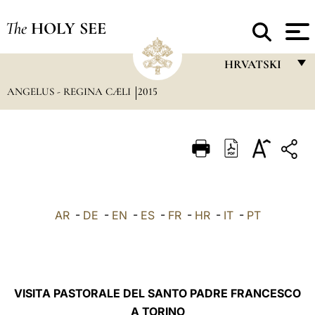
The
HOLY SEE
HRVATSKI
ANGELUS - REGINA CÆLI
2015
FRANÇAIS
ENGLISH
ITALIANO
PORTUGUÊS
ESPAÑOL
AR
-
DE
-
EN
-
ES
-
FR
-
HR
-
IT
-
PT
DEUTSCH
POLSKI
العربيّة
VISITA PASTORALE DEL SANTO PADRE FRANCESCO
A TORINO
中文