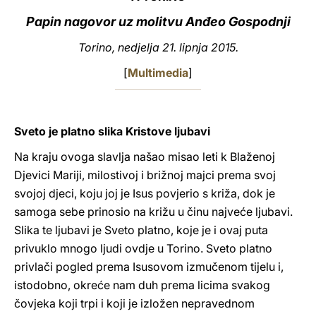
Papin nagovor uz molitvu Anđeo Gospodnji
LATINE
Torino, nedjelja 21. lipnja 2015.
[
Multimedia
]
Sveto je platno slika Kristove ljubavi
Na kraju ovoga slavlja našao misao leti k Blaženoj
Djevici Mariji, milostivoj i brižnoj majci prema svoj
svojoj djeci, koju joj je Isus povjerio s križa, dok je
samoga sebe prinosio na križu u činu najveće ljubavi.
Slika te ljubavi je Sveto platno, koje je i ovaj puta
privuklo mnogo ljudi ovdje u Torino. Sveto platno
privlači pogled prema Isusovom izmučenom tijelu i,
istodobno, okreće nam duh prema licima svakog
čovjeka koji trpi i koji je izložen nepravednom