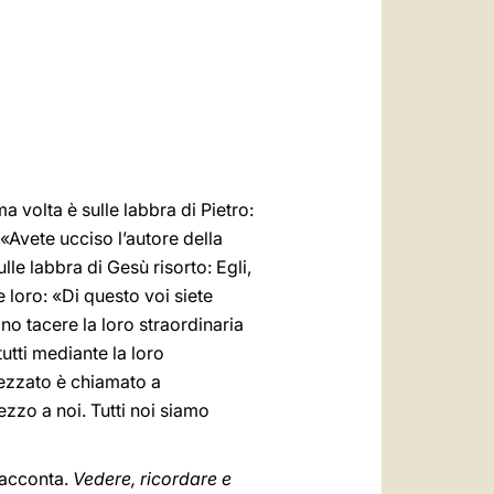
العربيّة
中文
LATINE
ma volta è sulle labbra di Pietro:
«Avete ucciso l’autore della
lle labbra di Gesù risorto: Egli,
e loro: «Di questo voi siete
ano tacere la loro straordinaria
tutti mediante la loro
tezzato è chiamato a
ezzo a noi. Tutti noi siamo
racconta.
Vedere, ricordare e