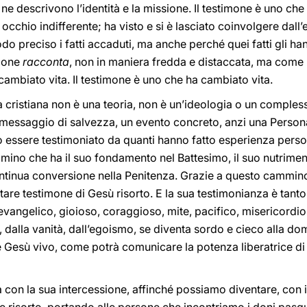
 ne descrivono l’identità e la missione. Il testimone è uno che
occhio indifferente; ha visto e si è lasciato coinvolgere dall
do preciso i fatti accaduti, ma anche perché quei fatti gli hann
imone
racconta
, non in maniera fredda e distaccata, ma come u
cambiato vita. Il testimone è uno che ha cambiato vita.
 cristiana non è una teoria, non è un’ideologia o un complesso
essaggio di salvezza, un evento concreto, anzi una Persona: 
uò essere testimoniato da quanti hanno fatto esperienza person
ino che ha il suo fondamento nel Battesimo, il suo nutrimento 
ntinua conversione nella Penitenza. Grazie a questo cammin
tare testimone di Gesù risorto. E la sua testimonianza è tanto
vangelico, gioioso, coraggioso, mite, pacifico, misericordioso
 dalla vanità, dall’egoismo, se diventa sordo e cieco alla dom
e Gesù vivo, come potrà comunicare la potenza liberatrice di
con la sua intercessione, affinché possiamo diventare, con i n