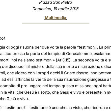
Piazza San Pietro
Domenica, 19 aprile 2015
[
Multimedia
]
no!
rgia di oggi risuona per due volte la parola “testimoni”. La pri
ralitico presso la porta del tempio di Gerusalemme, esclama: 
 morti: noi ne siamo testimoni» (
At
3,15). La seconda volta è su
 dei discepoli al mistero della sua morte e risurrezione e dic
oli, che videro con i propri occhi il Cristo risorto, non potev
 ad essi affinché la verità della sua risurrezione giungesse a 
il compito di prolungare nel tempo questa missione; ogni bat
n la vita, che Gesù è risorto, che Gesù è vivo e presente in m
che Gesù è vivo.
l testimone? Il testimone è uno che ha visto, che ricorda e 