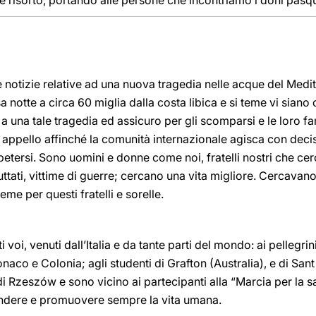
e risorto, portando alle persone che incontriamo i doni pasqua
 notizie relative ad una nuova tragedia nelle acque del Medi
 notte a circa 60 miglia dalla costa libica e si teme vi siano c
 a una tale tragedia ed assicuro per gli scomparsi e le loro fa
 appello affinché la comunità internazionale agisca con deci
petersi. Sono uomini e donne come noi, fratelli nostri che cer
ruttati, vittime di guerre; cercano una vita migliore. Cercavano l
sieme per questi fratelli e sorelle.
i voi, venuti dall’Italia e da tante parti del mondo: ai pellegr
 Monaco e Colonia; agli studenti di Grafton (Australia), e di Sa
di Rzeszów e sono vicino ai partecipanti alla “Marcia per la sa
endere e promuovere sempre la vita umana.