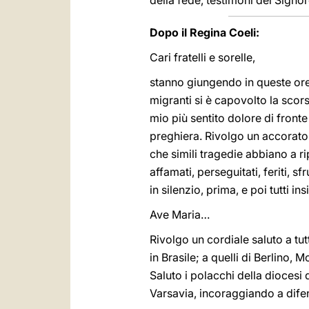
della fede, testimoni del Signor
Dopo il Regina Coeli:
Cari fratelli e sorelle,
stanno giungendo in queste ore
migranti si è capovolto la scorsa
mio più sentito dolore di fronte
preghiera. Rivolgo un accorato
che simili tragedie abbiano a ri
affamati, perseguitati, feriti, sf
in silenzio, prima, e poi tutti in
Ave Maria…
Rivolgo un cordiale saluto a tutt
in Brasile; a quelli di Berlino,
Saluto i polacchi della diocesi 
Varsavia, incoraggiando a dif