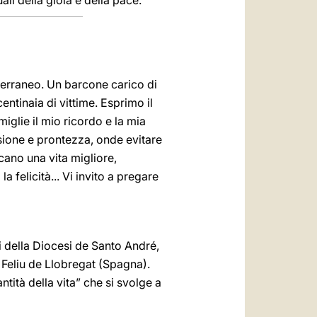
li della gioia e della pace.
terraneo. Un barcone carico di
entinaia di vittime. Esprimo il
miglie il mio ricordo e la mia
sione e prontezza, onde evitare
cano una vita migliore,
a felicità... Vi invito a pregare
ini della Diocesi de Santo André,
nt Feliu de Llobregat (Spagna).
ntità della vita” che si svolge a