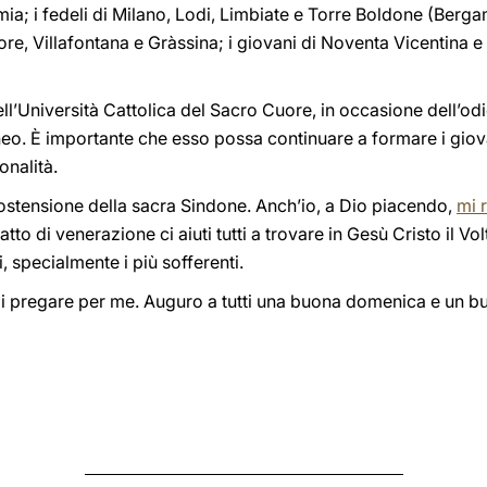
mia; i fedeli di Milano, Lodi, Limbiate e Torre Boldone (Berga
e, Villafontana e Gràssina; i giovani di Noventa Vicentina e C
ll’Università Cattolica del Sacro Cuore, in occasione dell’od
o. È importante che esso possa continuare a formare i giov
onalità.
 ostensione della sacra Sindone. Anch’io, a Dio piacendo,
mi 
tto di venerazione ci aiuti tutti a trovare in Gesù Cristo il Vo
i, specialmente i più sofferenti.
di pregare per me. Auguro a tutti una buona domenica e un b