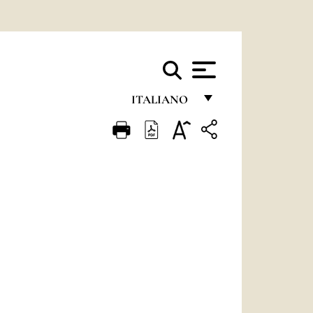
ITALIANO
FRANÇAIS
ENGLISH
ITALIANO
PORTUGUÊS
ESPAÑOL
DEUTSCH
POLSKI