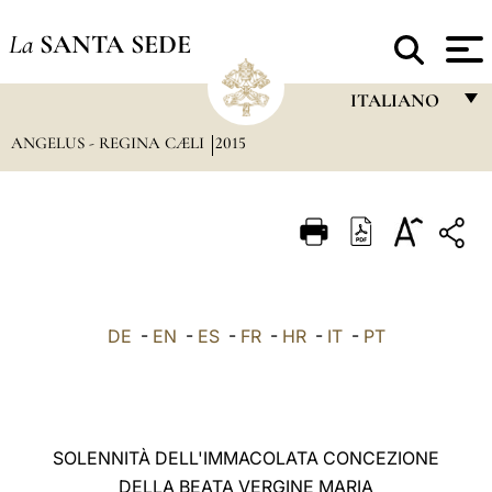
La
SANTA SEDE
ITALIANO
ANGELUS - REGINA CÆLI
2015
FRANÇAIS
ENGLISH
ITALIANO
PORTUGUÊS
ESPAÑOL
DE
-
EN
-
ES
-
FR
-
HR
-
IT
-
PT
DEUTSCH
POLSKI
العربيّة
SOLENNITÀ DELL'IMMACOLATA CONCEZIONE
DELLA BEATA VERGINE MARIA
中文