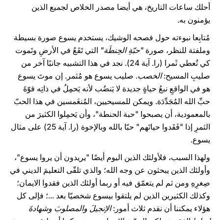
أحلك ساعات التاريخ، هي أيضا مصدر الخلاص لجميع الذين
يؤمنون به.
مُتابِعا نبوءته حول فصحه الوشيك، يستخدم يسوع صورة بسيطة
وملفتة للنظر، صورة
"حبّةِ الحِنطَة"
التي تَقَعُ في الأرضِ وتَموت
كي تُعطي ثَمرا (را. آية 24). نجد في هذا التشبيه جانبًا آخر من
صليبِ المسيح:
الخصب
. صليب يسوع هو مُثمر. إن موتَ يسوع
هو في الواقعِ نبعُ حياةٍ جديدة لا يَنضُب لأنه يَحمِلُ في ذاتِه قوّةَ
حبِّ الله المُجَدِّدَة. ويمكن للمسيحيين، المُنغَمسين في هذا الحبّ
بالمعمودية، أن يصبحوا "حبة الحنطة"، وأن يَحمِلوا الكثيرَ من
الثمرِ إذا "فَقَدوا حياتَهم" حبّا بالله وبالإخوة (را. آية 25) على مثال
يسوع.
ولهذا السبب، فلأولئك الذين اليوم أيضًا "يريدون أن يروا يسوع"،
وأولئك الذين يبحثون عن وجه الله؛ والذي تلقّى التعليمَ الديني في
صِغرِهِ ومن ثم لم يتعمّق فيه أو ربما أولئك الذين فقدوا الايمان؛
وكذلك الكثيرين الذين لم يلتقوا بيسوع شخصيّا بعد ...؛ فإلى كل
هؤلاء يمكننا أن نقدم ثلاث أمور:
الإنجيلَ والمصلوبَ وشهادةَ