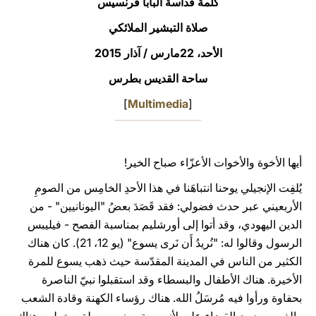
كلمة قداسة البابا فرنسيس
LATINE
صلاة التبشير الملائكي
الأحد، 22مارس / آذار 2015
ساحة القديس بطرس
]
Multimedia
[
أيها الأخوة والأخوات الأعزّاء صباح الخير!
يُلفِت الإنجيلي يوحنا انتباهَنا في هذا الأحدِ الخامِس من الصومِ
الأربعيني عبر حدث فضولي: فقد قَصَدَ بعضُ "اليونانيين" - من
الدين اليهودي، وقد أتوا إلى أورشليم بمناسبة الفصح - فيليبس
الرسول وقالوا له: "نُريدُ أَن نَرى يسوع" (يو 12، 21). كان هناك
الكثير من الناس في المدينة المقدّسة حيث ذهب يسوع للمرة
الأخيرة. هناك الأطفال والبسطاء وقد استقبلوا نبيّ الناصرة
بحفاوة ورأوا فيه مُرسَلُ الله. هناك رؤساء الكهنة وقادة الشعب