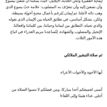
إيمانِنا
الفقيرة ولكن الجدّية.
الإنجيل
: حيث يمكننا أن نلتقيَ بيسوع
وأن نصغيَ إليه وأن نتعرّفَ به.
المصلوب
: علامة حبّ يسوع الذي
وهب ذاتَه لأجلنا. ثم
إيمان
يُتَرجَم بأعمال محبةٍ أخويّة بسيطة،
ولكن، بشكل أساسي، في تطابق الحياة بين الإيمان الذي نقوله
والذي نحياه، التطابق بين ايماننا وحياتنا، بين كلماتنا وافعالنا.
الإنجيل والمصلوب والشهادة. لِتُساعِدنا مريم العذراء في اتباع
هذه الأمور الثلاث.
ثم صلاة التبشير الملائكي
أيها الأخوة والأخوات الأعزاء،
أتمنى لجميعكم أحدا مباركا. ومن فضلكم لا تنسوا الصلاة من
أجلي. غداء هنيئا وإلى اللقاء!