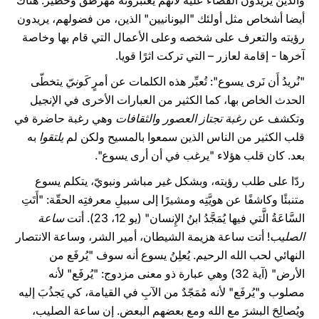
والذين يريدون القضاء عليه لأنهم يعتبرونه مهرطق وخطير. هناك
أيضا أشخاص مثل أولئك "اليونانيين" الذين، من فضولهم، يريدون
رؤيته والتعرف على شخصه وعلى الأعمال التي قام بها وخاصة
آخرها - إقامة لعازر – التي تركت اثرًا قويا.
"نُريدُ أَن نَرى يسوع": تُعبِّر هذه الكلمات عن أمرٍ
كَونيّ
يتخطّى
الحدث الخاص بها، كما الكثير من العبارات الأخرى في الإنجيل
وتكشف عن
رغبة تجتاز العصور والثقافات
وهي رغبة حاضرة في
قلب الكثير من الناس الذين سمعوا بالمسيح ولكن لم
يلتقوا
به
بعد. كان قلب هؤلاء "يرغب في أن أرى يسوع".
ردّا على طلب رؤيته، وبشكل غير مباشر ونبويّ، يتكلم يسوع
متنبئًا وكاشفًا عن هويَّتِه ومشيرًا إلى سبيلِ معرفتِه الحقّة: "أَتَتِ
السَّاعَةُ الَّتي فيها يُمَجَّدُ ابنُ الإِنسان" (يو 12، 23). أتت
ساعة
الصليب
! أتت ساعة هزيمة الشيطان، أمير الشر، وساعة الانتصار
النهائي لحب الله الرحيم. يُعلِنُ يسوع أنه سوف "يُرفَع من
الأرض" (آية 32) وهي عبارة ذو معنى مزدوج: "يُرفَع" لأنه
مصلوب و"يُرفَع" لأنه مُمَجّدٌ من الآبِ في القيامة، كي يَجذُبَ إليه
ويُصالِحَ البشرَ مع الله ومع بعضهم البعض. إن ساعة الصليب،