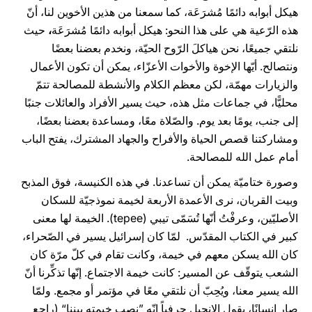
هيكل أبوابه دائمًا مُشرَعَة، كما سمعنا من هذين الأخوين لنا، أنّ
هذه الرّعية هي على هذا النحو: هيكل أبوابه دائمًا مُشرَعَة
،
حيث
نلتقي جميعًا، نحن هياكلَ الرّوح الحيّة، ونخدم بعضنا بعضًا
ونتصالح. أيّها الإخوة والأخوات الأعزّاء، يمكن أن تكون الأعمال
والزيارات مهمّة، لكن معظم الكلام والأنشطة للمصالحة تتمّ
محليًّا، في جماعات مثل هذه، حيث يسير الأفراد والعائلات جنبًا
إلى جنب، يومًا بعد يوم. والصّلاة معًا، ومساعدة بعضنا بعضًا،
ومشاركتنا قصص الحياة والأفراح والجهاد المشترك، يفتح الباب
أمام عمل الله للمصالحة.
وصورة ختاميّة يمكن أن تساعدنا. في هذه الكنيسة، فوق المذبح
وبيت القربان، نرى الأعمدة الأربعة لخيمة نموذجيّة للسكان
الأصليّين، وعرفْتُ أنّها تُسَمّى تيبي (tepee). الخيمة لها معنى
كبير في الكتاب المقدّس. لمّا كان إسرائيل يسير في الصّحراء،
كان الله يسكن معهم في خيمة، وكانت تقام في كلّ مرّة كان
الشعب يتوقّف عن المسير: كانت خيمة الاجتماع. إنّها تذكِّرنا أنّ
الله يسير معنا، ويُحِبّ أن نلتقي معًا في مؤتمر أو مجمع. ولمّا
صار إنسانًا، يقول الإنجيل حرفياً إنّه ”نصب خيمته بيننا“ (راجع