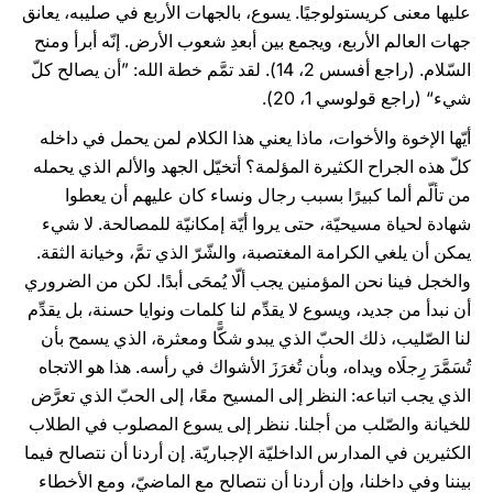
عليها معنى كريستولوجيًا. يسوع، بالجهات الأربع في صليبه، يعانق
جهات العالم الأربع، ويجمع بين أبعدِ شعوب الأرض. إنّه أبرأ ومنح
السّلام. (راجع أفسس 2، 14). لقد تمَّم خطة الله: ”أن يصالح كلّ
شيء“ (راجع قولوسي 1، 20).
أيّها الإخوة والأخوات، ماذا يعني هذا الكلام لمن يحمل في داخله
كلّ هذه الجراح الكثيرة المؤلمة؟ أتخيّل الجهد والألم الذي يحمله
من تألّم ألما كبيرًا بسبب رجال ونساء كان عليهم أن يعطوا
شهادة لحياة مسيحيّة، حتى يروا أيّة إمكانيّة للمصالحة. لا شيء
يمكن أن يلغي الكرامة المغتصبة، والشّرّ الذي تمَّ، وخيانة الثقة.
والخجل فينا نحن المؤمنين يجب ألّا يُمحَى أبدًا. لكن من الضروري
أن نبدأ من جديد، ويسوع لا يقدِّم لنا كلمات ونوايا حسنة، بل يقدِّم
لنا الصّليب، ذلك الحبّ الذي يبدو شكًّا ومعثرة، الذي يسمح بأن
تُسَمَّرَ رِجلَاه ويداه، وبأن تُغرَزَ الأشواك في رأسه. هذا هو الاتجاه
الذي يجب اتباعه: النظر إلى المسيح معًا، إلى الحبّ الذي تعرَّض
للخيانة والصّلب من أجلنا. ننظر إلى يسوع المصلوب في الطلاب
الكثيرين في المدارس الداخليّة الإجباريّة. إن أردنا أن نتصالح فيما
بيننا وفي داخلنا، وإن أردنا أن نتصالح مع الماضيّ، ومع الأخطاء