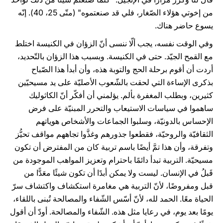
من إخوتي هؤلاء الصّغار، فلي قد صنعتموه" (متّى 25، 40). إنّه
يسوع حاضر هناك.
وفي الوقت نفسه، يجب ألّا ننسى أنّ الزؤان في الكنيسة اختلط
مع القمح الجيّد. حتى في الكنيسة. وبسبب هذا الزؤان بالتّحديد،
أردت أن أقوم برحلة الحج والتوبة هذه، وأن أبدأ هذا الصّباح
بذكرى الإساءة التي لحقت بالشّعوب الأصليّة على يد مسيحيّين
كثيرين، وبطلب المغفرة بألم. يؤلمني أن أفكّر أنّ الكاثوليك
ساهموا في سياسات الاستيعاب والتحرر المبنيّة على فرض
الإحساس بالدونيّة، وسلبوا الجماعات والأشخاص هوياتهم
الثقافيّة والروحيّة، فقطعوا جذورهم وغذَّوا تجاههم مواقف تحيُّز
وتفرقة، وأن هذا تمَّ أيضًا باسم تربية كان من المفترض أن تكون
مسيحيّة. التربية تبدأ دائمًا باحترام وتعزيز المواهب الموجودة من
قَبلُ في الإنسان. ليست ولا يمكن أبدًا أن تكون شيئًا معَدًّا من
قبل ومفروضًا، لأنّ التربية هي مغامرة استكشاف واكتشاف سرّ
الحياة معًا. الحمد لله، لأنّ أسّس الشّفاء والمصالحة تُبنى باللقاء،
يومًا بعد يوم، في رعايا مثل هذه. الشّفاء والمصالحة. أودّ أن أقول