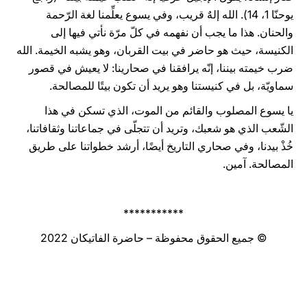
يوحنّا 1، 14). الله إلهٌ قريب، وفي يسوع يعلِّمنا لغة الرّحمة
والحنان. هذا ما يجب أن نفهمه في كلّ مرّة نأتي فيها إلى
الكنيسة، حيث هو حاضر في بيت القربان، وهو يشبه الخيمة. الله
ضرب خيمته بيننا، إنّه يرافقنا في صحارينا: لا يعيش في قصور
سماويّة، بل في كنيستنا وهو يريد أن تكون بيتًا للمصالحة.
يا يسوع المصلوب والقائم من الموت، الذي تسكن في هذا
الشّعب الذي هو شعبك، وتريد أن تتجلّى في جماعاتنا وثقافاتنا،
خُذْ بيدنا، وفي صحاري التاريخ أيضًا، أرشد خطواتنا على طريق
المصالحة. آمين.
***********
© جميع الحقوق محفوظة – حاضرة الفاتيكان 2022