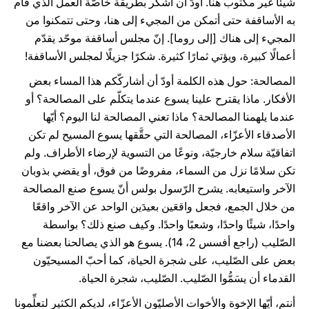
شيئًا غير مكتوب هنا. أودّ أن أشكر بطريقة خاصّة العمل الذي قام
به الأساقفة حتى أتمكن من المجيء إلى هنا، وحتى تتمكنوا من
المجيء إلى هناك [إلى روما]. إنّ مجلس أساقفة موحّد يقدّم
أعمالًا كبيرة، ويؤتي ثمارًا كثيرة. شكرًا جزيلًا لمجلس الأساقفة!
المصالحة: حول هذه الكلمة أودّ أن أشاركّكم هذا المساء بعض
الأفكار. ماذا يقترح علينا يسوع عندما يتكلّم على المصالحة؟ أو
عندما يلهمنا المصالحة؟ ماذا تعني المصالحة لنا اليوم؟ أيّها
الأصدقاء الأعزّاء، المصالحة التي حقَّقها يسوع المسيح لم تكن
اتفاقيّة سلام خارجيّة، ونوعًا من التسوية لإرضاء الأطراف. ولم
تكن سلامًا نزل من السماء، مفروضًا من فوق، أو يقضي بذوبان
الآخر واستيعابه. يشرح الرّسول بولس أنّ يسوع صنع المصالحة
من خلال الجمع، فجعل واقعَين بعيدَين الواحد عن الآخر واقعًا
واحدًا، شيئًا واحدًا، وشعبًا واحدًا. وكيف صنع ذلك؟ بواسطة
الصّليب (راجع أفسس 2، 14). يسوع هو الذي يصالحنا بعضنا مع
بعض على الصّليب، على شجرة الحياة، كما أحبّ المسيحيّون
القدماء أن يسَمُّوا الصّليب. الصّليب، شجرة الحياة.
أنتم، أيّها الإخوة والأخوات الأصليّون الأعزّاء، لديكم الكثير لتعلِّمونا