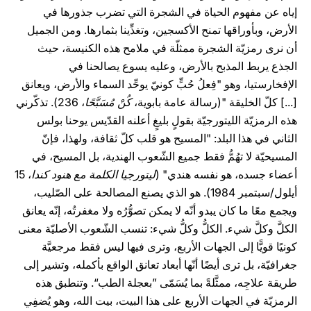
إياه عن مفهوم الحياة في الشجرة التي تضرب جذورها في
الأرض، وبأوراقها تمنح الأكسجين، وتغذِّينا بثمارها. ومن الجميل
أن نرى رمزيّة الشجرة ممثلّة في ملامح هذه الكنيسة، حيث
الجذع يربط المذبح بالأرض، وعليه يسوع يصالحنا في
الإفخارستيا، وهو "فِعلُ حُبٍّ كونيّ يوحِّد السماء والأرض، ويعانق
[...] كلّ الخليقة "(رسالة عامة بابوية،
كُنْ مُسَبَّحًا
، 236). تذكّرني
هذه الرمزيّة الليتورجيّة بقولٍ بليغٍ أعلنه القدّيس يوحنا بولس
الثاني في هذا البلد: "المسيح هو قلب كلّ ثقافة، ولهذا، فإنّ
المسيحيّة لا تهُمُّ فقط جميع الشّعوب الهندية، بل المسيح، في
أعضاء جسده، هو نفسه هندي" (
ليتورجيا الكلمة مع هنود كندا
، 15
أيلول/سبتمبر 1984). هو الذي يصنع المصالحة على الصّليب،
ويجمع معًا ما كان يبدو أنّه لا يمكن تصوُّرُه ولا مغفرتُه، إنّه يعانق
الكلَّ وكلَّ شيء. الكلُّ وكلُّ شيء: تنسب الشّعوب الأصليّة معنى
كونيًا قويًّا إلى الجهات الأربع، وترى فيها ليس فقط مرجعيَّة
جغرافيّة، بل ترى أيضًا أنّها أبعاد تعانق الواقع بأكمله، وتشير إلى
طريقة علاجِه، ممثَّلةً بما يُسَمّى ”بعجلة الطب“. وتنطبق هذه
الرمزيّة في الجهات الأربع على هذا البيت، بيت الله، وهو يُضفِي