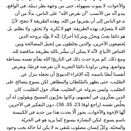
والأخوات، لا يموت بسهولة، حتى من وجهة نظر دينيّة. في الواقع،
يبدو أنّه من الأنسب ”أن نفرض الله“ على الناس، بدلًا من أن
ندعو الناس إلى أن يقتربوا من الله. وهذه الطريقة لا تنجح، لأنّ
الله لا يتصرّف بهذه الطريقة: فهو لا يُكرِه، ولا يَخنَق، ولا يظلم. بل
هو دائمًا يحِبّ ويحرِّر ويتركنا أحرارًا. إنّه لا يؤيِّد بروحه الذين
يُخضِعون الآخرين، والذين يخلطون بين إنجيل المصالحة وبين
اقتناص الأتباع. لأنّه لا يمكن أن نبشِّر بالله بطريقة مناقضة لله.
ومع ذلك، كم مرة حدث ذلك في التاريخ! الله يقدِّم نفسه ببساطة
وتواضع، ونحن تراودنا دائمًا التجربة لأن نفرضه فرضًا، ونفرض
أنفسنا أيضًا باسمه. إنّه الإغراء الدنيويّ أن نجعله ينزل عن
الصّليب، حتى يظهر بالسّلطان والمظاهر. لكن يسوع يتصالح على
الصّليب، وليس بنزوله عن الصّليب. هناك حول الصّليب، كان
الذين يفكّرون في أنفسهم، وكانوا يجرِّبون المسيح ويقولون له أن
يخلِّص نفسه (راجع لوقا 23، 35. 36)، دون التفكير في الآخرين.
أيّها الإخوة والأخوات، يجوز ألّا يحدث هذا من جديد في الكنيسة
باسم يسوع. لتكن البشارة بيسوع كما يريد هو في الحريّة
والمحبّة، وكلّ إنسان مصلوب نلتقي به لا يكن لنا حالة يجب وجود