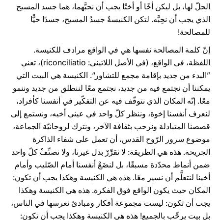
الحلّ لها، بل ليكن أخًا أو أختًا يجب أن نحبَّهما، هما جسد المسيح
الذي يجب أن نحِبَّه. لتكن الكنيسةُ جسدُ المسيح، جسدًا حيًّا
للمصالحة!
إنّ كلمة المصالحة نفسها هي في الواقع مرادف للكنيسة.
اللفظة، في الواقع، (في الأصل اللاتيني: riconciliatio)، تعني
”البدء من جديد بإقامة مجمع للتشاور“. الكنيسة هي البيت التي
يمكننا أن نجتمع فيه من جديد، نجتمع معًا لننطلق من جديد وننمو
معًا. إنّه المكان الذي نتوقّف فيه عن التفكّير في أنفسنا كأفراد،
لنعرف أنفسنا إخوة، وننظر كلّ واحد في عيني أخيه، ونستمع إلى
قصصنا المتبادلة ونرحب بثقافة الآخر، ونترك لروحانيّة الجماعة،
موضوع سرور الرّوح القدس، أن تعمل على شفاء الذاكرة
الجريحة. هذه هي الطريقة: لا نقرِّرْ بدل غيرنا، ولا نصنِّفْ كلّ واحد
ضمن أنماط محدّدة مسبقًا، بل لنضَعْ أنفسنا أمام الصّليب وأمام
أخينا لنتعلَّم أن نسير معًا. هذه هي الكنيسة وهكذا يجب أن تكون:
المكان حيث يكون الواقع فوق الفكرة. هذه هي الكنيسة وهكذا
يجب أن تكون: ليست مجموعة أفكار ومبادئ نغرسها في الناس،
بل بيت يرحِّب بالجميع! هذه هي الكنيسة وهكذا يجب أن تكون: