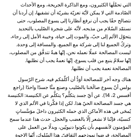
التي تحمَّلَها الكثيرون، ومع الذاكرة الجريحة، ومع الأحداث
الصّادمة التي لا يمكن لأيّة تعزيّة بشريّة أن تشفيها، إن أردنا أن
نتصالح حقًا يجب أن نرفع أنظارنا إلى يسوع المصلوب، حتى
نستمّد السّلام من مذبحه. لأنّه على شجرة الصّليب بالتحديد
يتحوّل الألم إلى حبّ، والموت إلى حياة، وخيبة الأمل إلى رجاء،
وتركُ الجميع لنا إلى شركة مع الجميع، والمسافة إلى وَحدة.
ليست المصالحة عملًا نعمله نحن، إنّها هبةٌ تتدفَّق من المصلوب،
إنّها سلامٌ ينبع من قلب يسوع، إنّها نعمةٌ يجب أن نطلبها.
المصالحة نعمة يجب أن نطلبها.
هناك وجه آخر للمصالحة أوَدُّ أن أكلّمَكم فيه. شرح الرّسول
بولس أنّ يسوع صالَحَنا بالصّليب وصنع منَّا جسدًا واحدًا (راجع
أفسس 2، 14). عن أيّ جسد يتكلَّم؟ يتكلَّم عن الكنيسة: الكنيسة
هي جسد المصالحة الحيّ هذا. لكن إذا فكَّرنا في الألم الذي لا
يُمحَى في هذه الأماكن الذي حمله الكثيرون داخلَ مؤسَّساتٍ
كنسيّة، فإنّنا لا نشعر إلّا بالغضب والخجل. حدث هذا عندما سمح
المؤمنون لأنفسهم بأن يكونوا دنيويّين، وبدلًا من العمل على
المصالحة، فرضوا نموذجهم الثقافيّ. هذا السّلوك، أيّها الإخوة