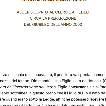
ALL'EPISCOPATO, AL CLERO E AI FEDELI
CIRCA LA PREPARAZIONE
DEL GIUBILEO DELL'ANNO 2000
 terzo millennio della nuova era, il pensiero va spontaneament
nezza del tempo, Dio mandò il suo Figlio, nato da donna » (
stero dell'Incarnazione del Verbo,
Figlio consustanziale al Pad
lo sottolinea in questo brano che il Figlio di Dio è nato da
re quanti erano sotto la Legge, affinché potessero ricevere l
i ne è prova il fatto che Dio ha mandato nei nostri cuori lo Spi