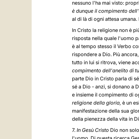
nessuno l'ha mai visto: proprio
è dunque il compimento dell'an
al di là di ogni attesa umana.
In Cristo la religione non è p
risposta nella quale l'uomo 
è al tempo stesso il Verbo c
rispondere a Dio. Più ancora, 
tutto in lui si ritrova, viene 
compimento dell'anelito di tut
parte Dio in Cristo parla di sé
sé a Dio - anzi, si donano a D
e insieme il compimento di og
religione della gloria,
è un es
manifestazione della sua glor
della pienezza della vita in D
7.
In Gesù Cristo
Dio non solo
l'uomo. Di questa ricerca Ges