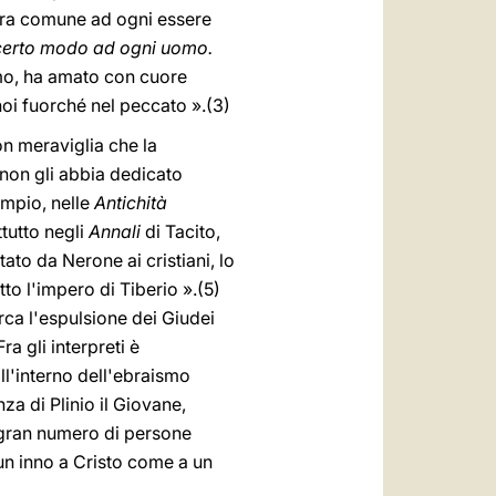
ura comune ad ogni essere
n certo modo ad ogni uomo.
mo, ha amato con cuore
noi fuorché nel peccato ».(3)
on meraviglia che la
 non gli abbia dedicato
sempio, nelle
Antichità
ttutto negli
Annali
di Tacito,
tato da Nerone ai cristiani, lo
to l'impero di Tiberio ».(5)
irca l'espulsione dei Giudei
a gli interpreti è
ll'interno dell'ebraismo
za di Plinio il Giovane,
 un gran numero di persone
 un inno a Cristo come a un