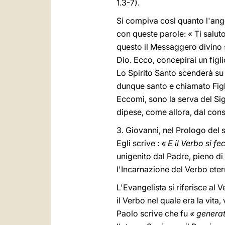
1.3-7).
Si compiva così quanto l'ange
con queste parole: « Ti saluto
questo il Messaggero divino s
Dio. Ecco, concepirai un figli
Lo Spirito Santo scenderà su 
dunque santo e chiamato Figli
Eccomi, sono la serva del Sig
dipese, come allora, dal con
3. Giovanni, nel Prologo del 
Egli scrive :
« E il Verbo si f
unigenito dal Padre, pieno di 
l'Incarnazione del Verbo eter
L'Evangelista si riferisce al 
il Verbo nel quale era la vita,
Paolo scrive che fu
« generat