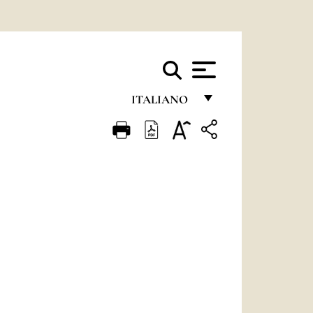
ITALIANO
FRANÇAIS
ENGLISH
ITALIANO
PORTUGUÊS
ESPAÑOL
DEUTSCH
POLSKI