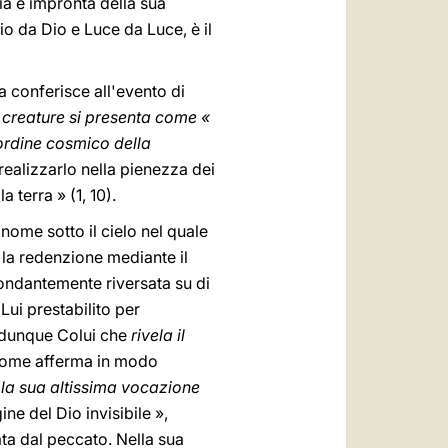
ria e impronta della sua
o da Dio e Luce da Luce, è il
a conferisce all'evento di
 creature si presenta come «
ordine cosmico della
 realizzarlo nella pienezza dei
a terra » (1, 10).
 nome sotto il cielo nel quale
o la redenzione mediante il
bondantemente riversata su di
Lui prestabilito per
 è dunque Colui che
rivela il
ome afferma in modo
a la sua altissima vocazione
ne del Dio invisibile »,
ata dal peccato. Nella sua