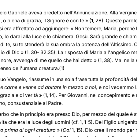
lo Gabriele aveva predetto nell'Annunciazione. Alla Vergine d
, o piena di grazia, il Signore è con te » (1, 28). Queste par
i era affrettato ad aggiungere: « Non temere, Maria, perché 
o, lo darai alla luce e lo chiamerai Gesù. Sarà grande e chiamat
di te, su te stenderà la sua ombra la potenza dell'Altissimo. 
o di Dio » (1, 30- 32.35). La risposta di Maria all'angelico 
nore, avvenga di me quello che hai detto » (1, 38). Mai nella 
senso dell'umana creatura.(1)
suo Vangelo, riassume in una sola frase tutta la profondità de
ece carne e venne ad abitare in mezzo a noi;
e noi vedemmo la
grazia e di verità » (1, 14). Per Giovanni, nel concepimento e 
no, consustanziale al Padre.
Verbo che in principio era presso Dio, per mezzo del quale è st
 vita che era la luce degli uomini (cf. 1, 1-5). Del Figlio unigeni
o prima di ogni creatura »
(
Col
1, 15). Dio crea il mondo per