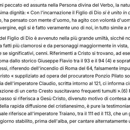
 peccato ed assunta nella Persona divina del Verbo, la nat
ima dignità: « Con l'incarnazione il Figlio di Dio
si è unito i
, ha pensato con mente d'uomo, ha agito con volontà d'uo
gine, egli si è fatto veramente uno di noi, in tutto simile a 
 del Figlio di Dio è avvenuto nella più grande umiltà, sicché n
a fatti più clamorosi e da personaggi maggiormente in vista,
e se significativi, cenni. Riferimenti a Cristo si trovano, ad e
ma dallo storico Giuseppe Flavio tra il 93 e il 94 (4) e sopra
in essi, riferendo dell'incendio di Roma del 64, falsamente impu
risto « suppliziato ad opera del procuratore Ponzio Pilato sot
 dell'imperatore Claudio, scritta intorno al 121, ci informa c
ione di un certo Cresto suscitavano frequenti tumulti ».(6) Fr
passo si riferisca a Gesù Cristo, divenuto motivo di contesa a
della rapida diffusione del cristianesimo, è pure la testimonian
uale riferisce all'imperatore Traiano, tra il 111 ed il 113, che
 giorno stabilito, prima dell'alba, per cantare alternatamente