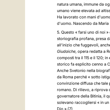
natura umana, immune da ogni
umano viene elevata ad altiss
Ha lavorato con mani d'uomo
d'uomo. Nascendo da Maria ver
5. Questo « farsi uno di noi »
storiografia profana, presa d
all'inizio che fuggevoli, anch
Giudaiche,
opera redatta a Ro
composti tra il 115 e il 120; 
storico fa esplicito cenno a C
Anche Svetonio nella biografia
da Roma perché « sotto istigaz
convinzione diffusa che tale 
romano. Di rilievo, a riprova 
governatore della Bitinia, il q
solevano raccogliersi « in un
Dio ».(7)