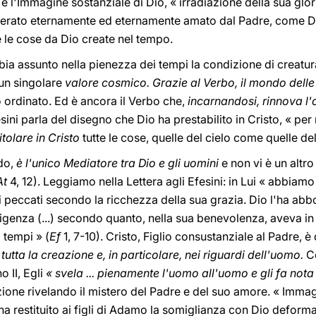
 e l'Immagine sostanziale di Dio, « irradiazione della sua glo
enerato eternamente ed eternamente amato dal Padre, come Di
te le cose da Dio create nel tempo.
bbia assunto nella pienezza dei tempi la condizione di creatur
un singolare
valore cosmico. Grazie al Verbo, il mondo delle
 ordinato. Ed è ancora il Verbo che,
incarnandosi, rinnova l'
esini parla del disegno che Dio ha prestabilito in Cristo, « per
itolare in Cristo
tutte le cose, quelle del cielo come quelle dell
do,
è l'unico Mediatore tra Dio e gli uomini
e non vi è un altro
At
4, 12). Leggiamo nella Lettera agli Efesini: in Lui « abbiam
i peccati secondo la ricchezza della sua grazia. Dio l'ha ab
ligenza (...) secondo quanto, nella sua benevolenza, aveva in 
 tempi » (
Ef
1, 7-10). Cristo, Figlio consustanziale al Padre,
 tutta la creazione e, in particolare, nei riguardi dell'uomo.
C
o II, Egli
« svela ... pienamente l'uomo all'uomo e gli fa not
ione rivelando il mistero del Padre e del suo amore. « Immagi
ha restituito ai figli di Adamo la somiglianza con Dio deform