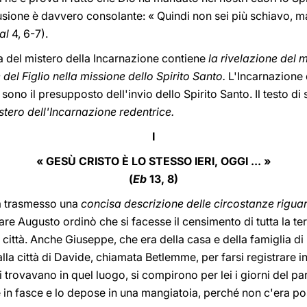
sione è davvero consolante: « Quindi non sei più schiavo, ma f
al
4, 6-7).
 del mistero della Incarnazione contiene
la rivelazione del m
del Figlio nella missione dello Spirito Santo.
L'Incarnazione d
sono il presupposto dell'invio dello Spirito Santo. Il testo di
stero dell'Incarnazione redentrice.
I
« GESÙ CRISTO È LO STESSO IERI, OGGI ... »
(
Eb
13, 8)
ha trasmesso una
concisa descrizione delle circostanze riguar
re Augusto ordinò che si facesse il censimento di tutta la terra
 città. Anche Giuseppe, che era della casa e della famiglia di 
 alla città di Davide, chiamata Betlemme, per farsi registrare
i trovavano in quel luogo, si compirono per lei i giorni del par
e in fasce e lo depose in una mangiatoia, perché non c'era pos