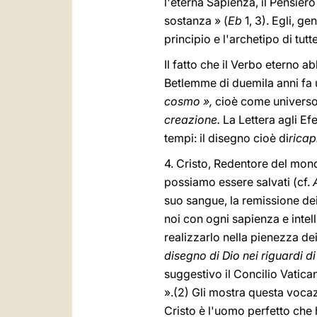
l'eterna Sapienza, il Pensiero
sostanza » (
Eb
1, 3). Egli, g
principio e l'archetipo di tut
Il fatto che il Verbo eterno a
Betlemme di duemila anni fa 
cosmo »,
cioè come universo
creazione.
La Lettera agli Ef
tempi: il disegno cioè di
ricap
4. Cristo, Redentore del mon
possiamo essere salvati (cf.
suo sangue, la remissione de
noi con ogni sapienza e intel
realizzarlo nella pienezza dei
disegno di Dio nei riguardi di
suggestivo il Concilio Vatican
».(2) Gli mostra questa vocaz
Cristo è l'uomo perfetto che 