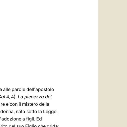
العربيّة
中文
LATINE
e alle parole dell'apostolo
Gal
4, 4).
La pienezza del
re e con il mistero della
 donna, nato sotto la Legge,
'adozione a figli. Ed
rito del suo Figlio che grida: