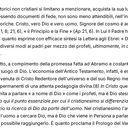
orici non cristiani si limitano a menzionare, acquista la sua lu
sendo documenti di fede, non sono meno attendibili, nell'ins
riche. Cristo, vero Dio e vero uomo, Signore del cosmo è anc
p
1, 8; 21, 6), « il Principio e la Fine » (
Ap
21, 6). In Lui il Padre 
È quanto esprime con efficace sintesi la Lettera agli Ebrei: « 
n diversi modi ai padri per mezzo dei profeti,
ultimamente, in q
.
etto, a compimento della promessa fatta ad Abramo e costant
luogo di Dio. L'economia dell'Antico Testamento, infatti, è 
venuta di Cristo Redentore dell'universo e del suo Regno messi
 permanenti di una attenta pedagogia divina.(8)
In Cristo
ques
limita a parlare « a nome di Dio » come i profeti, ma è Dio st
o qui
il punto essenziale per cui il cristianesimo si differenzia
izio
la ricerca di Dio da parte dell'uomo.
Nel cristianesimo l'
 l'uomo a cercare Dio, ma è Dio che viene in Persona a parla
 è possibile raggiungerlo. È quanto proclama il Prologo del Va