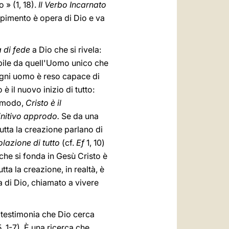
 » (1, 18).
Il Verbo Incarnato
imento è opera di Dio e va
a di fede
a Dio che si rivela:
ibile da quell'Uomo unico che
ogni uomo è reso capace di
 il nuovo inizio di tutto:
al modo,
Cristo è il
finitivo approdo.
Se da una
 tutta la creazione parlano di
olazione di tutto
(cf.
Ef
1, 10)
che si fonda in Gesù Cristo è
Tutta la creazione, in realtà, è
ia di Dio, chiamato a vivere
o testimonia che Dio cerca
5, 1-7). È una ricerca che