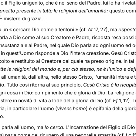
 il Figlio unigenito, che è nel seno del Padre, lui lo ha rivelato
elito presente in tutte le religioni dell'umanità:
questo comp
 È mistero di grazia.
iù un « cercare Dio come a tentoni » (cf.
At
17, 27), ma
rispost
parla a Dio come al suo Creatore e Padre; risposta resa poss
onsustanziale al Padre, nel quale Dio parla ad ogni uomo ed 
in quest'Uomo risponde a Dio l'intera creazione. Gesù Cristo è
accolto e restituito al Creatore dal quale ha preso origine. In t
te le religioni del mondo e, per ciò stesso, ne è l'unico e de
 all'umanità, dall'altra, nello stesso Cristo, l'umanità intera e
io. Tutto così ritorna al suo principio.
Gesù Cristo è la ricapit
ni cosa in Dio: compimento che è gloria di Dio. La religione 
istere in novità di vita a lode della gloria di Dio (cf.
Ef
1, 12). 
ia; in particolare l'uomo (
vivens homo
) è epifania della glor
io.
 parla all'uomo, ma
lo cerca.
L'Incarnazione del Figlio di Di
ù parla come del ricupero di una pecorella smarrita (cf.
Lc
1