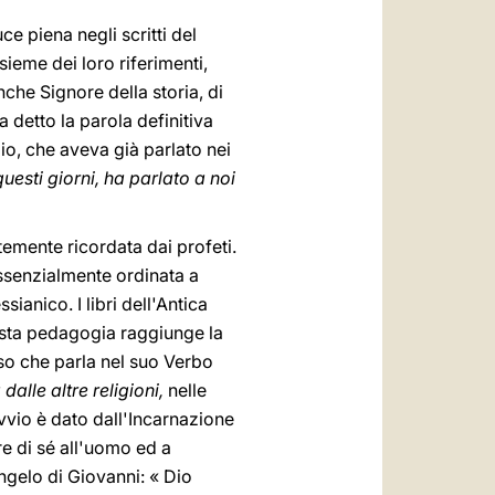
ce piena negli scritti del
ieme dei loro riferimenti,
he Signore della storia, di
ha detto la parola definitiva
Dio, che aveva già parlato nei
uesti giorni, ha parlato a noi
emente ricordata dai profeti.
essenzialmente ordinata a
anico. I libri dell'Antica
ta pedagogia raggiunge la
esso che parla nel suo Verbo
 dalle altre religioni,
nelle
avvio è dato dall'Incarnazione
re di sé all'uomo ed a
ngelo di Giovanni: « Dio