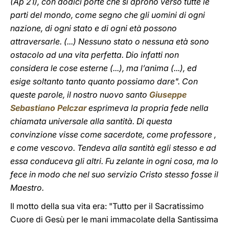
(Ap 21), con dodici porte che si aprono verso tutte le
parti del mondo, come segno che gli uomini di ogni
nazione, di ogni stato e di ogni età possono
attraversarle. (...) Nessuno stato o nessuna età sono
ostacolo ad una vita perfetta. Dio infatti non
considera le cose esterne (...), ma l’anima (...), ed
esige soltanto tanto quanto possiamo dare". Con
queste parole, il nostro nuovo santo
Giuseppe
Sebastiano Pelczar
esprimeva la propria fede nella
chiamata universale alla santità. Di questa
convinzione visse come sacerdote, come professore ,
e come vescovo. Tendeva alla santità egli stesso e ad
essa conduceva gli altri. Fu zelante in ogni cosa, ma lo
fece in modo che nel suo servizio Cristo stesso fosse il
Maestro.
Il motto della sua vita era: "Tutto per il Sacratissimo
Cuore di Gesù per le mani immacolate della Santissima