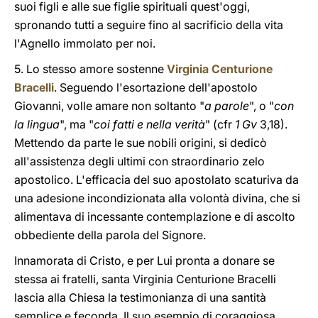
suoi figli e alle sue figlie spirituali quest'oggi,
spronando tutti a seguire fino al sacrificio della vita
l'Agnello immolato per noi.
5. Lo stesso amore sostenne
Virginia Centurione
Bracelli
. Seguendo l'esortazione dell'apostolo
Giovanni, volle amare non soltanto "
a parole
", o "
con
la lingua
", ma "
coi fatti e nella verità
" (cfr
1 Gv
3,18).
Mettendo da parte le sue nobili origini, si dedicò
all'assistenza degli ultimi con straordinario zelo
apostolico. L'efficacia del suo apostolato scaturiva da
una adesione incondizionata alla volontà divina, che si
alimentava di incessante contemplazione e di ascolto
obbediente della parola del Signore.
Innamorata di Cristo, e per Lui pronta a donare se
stessa ai fratelli, santa Virginia Centurione Bracelli
lascia alla Chiesa la testimonianza di una santità
semplice e feconda. Il suo esempio di coraggiosa