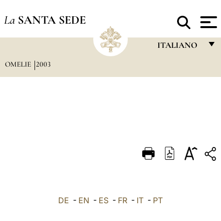
La
SANTA SEDE
ITALIANO
OMELIE
2003
FRANÇAIS
ENGLISH
ITALIANO
PORTUGUÊS
ESPAÑOL
DEUTSCH
POLSKI
العربيّة
DE
-
EN
-
ES
-
FR
-
IT
-
PT
中文