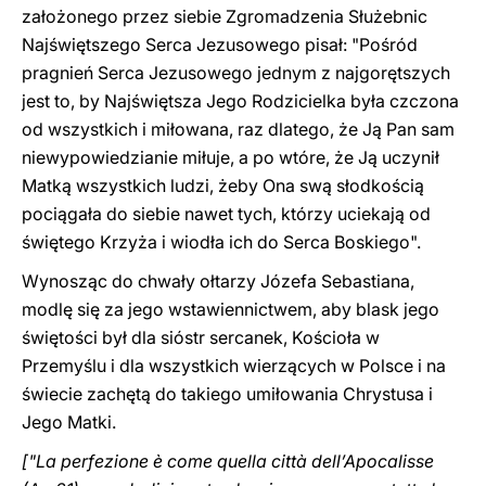
założonego przez siebie Zgromadzenia Służebnic
Najświętszego Serca Jezusowego pisał: "Pośród
pragnień Serca Jezusowego jednym z najgorętszych
jest to, by Najświętsza Jego Rodzicielka była czczona
od wszystkich i miłowana, raz dlatego, że Ją Pan sam
niewypowiedzianie miłuje, a po wtóre, że Ją uczynił
Matką wszystkich ludzi, żeby Ona swą słodkością
pociągała do siebie nawet tych, którzy uciekają od
świętego Krzyża i wiodła ich do Serca Boskiego".
Wynosząc do chwały ołtarzy Józefa Sebastiana,
modlę się za jego wstawiennictwem, aby blask jego
świętości był dla sióstr sercanek, Kościoła w
Przemyślu i dla wszystkich wierzących w Polsce i na
świecie zachętą do takiego umiłowania Chrystusa i
Jego Matki.
["La perfezione è come quella città dell’Apocalisse