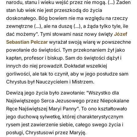
narodu, stanu i wieku wejść przez nie mogą. (...) Żaden
stan lub wiek nie jest przeszkodą do życia
doskonałego. Bóg bowiem nie ma względu na rzeczy
zewnętrzne (...), ale na duszę (...), a żąda tylko tyle, ile
dać możemy". Tymi słowami nasz nowy święty
Józef
Sebastian Pelczar
wyrażał swoją wiarę w powszechne
powołanie do świętości. Tym przekonaniem żył jako
kapłan, profesor i biskup. Sam do świętości dążył i
innych do niej prowadził. Dokładał wszelkiej
gorliwości, ale tak to czynił, aby w jego posłudze sam
Chrystus był Nauczycielem i Mistrzem.
Dewizą jego życia było zawołanie: "Wszystko dla
Najświętszego Serca Jezusowego przez Niepokalane
Ręce Najświętszej Maryi Panny". To ono kształtowało
jego duchową sylwetkę, której charakterystycznym
rysem jest zawierzenie siebie, całego swego życia i
posługi, Chrystusowi przez Maryję.