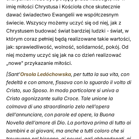
imię miłości Chrystusa i Kościoła chce skutecznie
dawać świadectwo Ewangelii we współczesnym
świecie. Wszyscy możemy uczyć się od niej, jak z
Chrystusem budować świat bardziej ludzki - świat, w
którym coraz pełniej będą realizowane takie wartości,
jak: sprawiedliwość, wolność, solidarność, pokój. Od
niej możemy uczyć się jak na co dzień realizować
„nowe" przykazanie miłości.
[Sant’
Orsola Ledóchowska
, per tutta la sua vita, con
fedeltà e con amore, fissava con lo sguardo il volto di
Cristo, suo Sposo. In modo particolare si univa a
Cristo agonizzante sulla Croce. Tale unione la
colmava di uno straordinario zelo nell’opera
dell’annunciare, con parole ed opere, la Buona
Novella dell’amore di Dio. La portava prima di tutto ai
bambini e ai giovani, ma anche a tutti coloro che si
trovavano nel bisogno, ai poveri, agli abbandonati, ai