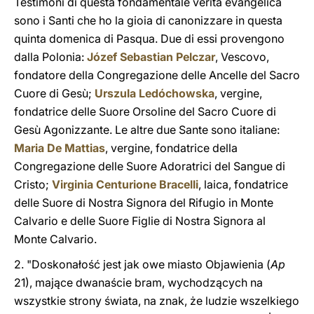
Testimoni di questa fondamentale verità evangelica
sono i Santi che ho la gioia di canonizzare in questa
quinta domenica di Pasqua. Due di essi provengono
dalla Polonia:
Józef Sebastian Pelczar
, Vescovo,
fondatore della Congregazione delle Ancelle del Sacro
Cuore di Gesù;
Urszula Ledóchowska
, vergine,
fondatrice delle Suore Orsoline del Sacro Cuore di
Gesù Agonizzante. Le altre due Sante sono italiane:
Maria De Mattias
, vergine, fondatrice della
Congregazione delle Suore Adoratrici del Sangue di
Cristo;
Virginia Centurione Bracelli
, laica, fondatrice
delle Suore di Nostra Signora del Rifugio in Monte
Calvario e delle Suore Figlie di Nostra Signora al
Monte Calvario.
2. "Doskonałość jest jak owe miasto Objawienia (
Ap
21), mające dwanaście bram, wychodzących na
wszystkie strony świata, na znak, że ludzie wszelkiego