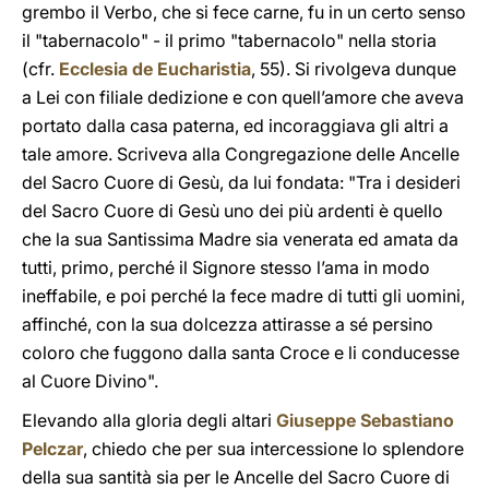
grembo il Verbo, che si fece carne, fu in un certo senso
il "tabernacolo" - il primo "tabernacolo" nella storia
(cfr.
Ecclesia de Eucharistia
, 55). Si rivolgeva dunque
a Lei con filiale dedizione e con quell’amore che aveva
portato dalla casa paterna, ed incoraggiava gli altri a
tale amore. Scriveva alla Congregazione delle Ancelle
del Sacro Cuore di Gesù, da lui fondata: "Tra i desideri
del Sacro Cuore di Gesù uno dei più ardenti è quello
che la sua Santissima Madre sia venerata ed amata da
tutti, primo, perché il Signore stesso l’ama in modo
ineffabile, e poi perché la fece madre di tutti gli uomini,
affinché, con la sua dolcezza attirasse a sé persino
coloro che fuggono dalla santa Croce e li conducesse
al Cuore Divino".
Elevando alla gloria degli altari
Giuseppe Sebastiano
Pelczar
, chiedo che per sua intercessione lo splendore
della sua santità sia per le Ancelle del Sacro Cuore di