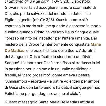
ci amiamo gli uni gli altri
" (
1 Gv
3,23). L'apostolo
Giovanni esorta ad accogliere l'amore sconfinato di
Dio, che per la salvezza del mondo ha dato il suo
Figlio unigenito (cfr
Gv
3,16). Questo amore si è
espresso in modo sublime quando è espresso in modo
sublime quando Cristo ha versato il suo Sangue quale
"prezzo infinito del riscatto" per l'intera umanità. Dal
mistero della Croce fu interiormente conquistata
Maria
De Mattias
, che pose l'Istituto delle Suore Adoratrici
del Sangue di Cristo "sotto lo stendardo del Divin
Sangue". L'amore per Gesù crocifisso si tradusse in lei
in passione per le anime e in un'umile dedizione ai
fratelli, al "caro prossimo", come amava ripetere.
"Animiamoci – esortava - a patire volentieri per amore
di Gesù che con tanto amore ha dato il sangue per noi.
Fatichiamo per guadagnare anime al cielo".
Questo messaggio Santa Maria De Mattias affida ai