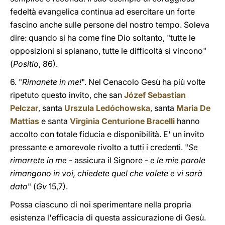
fedeltà evangelica continua ad esercitare un forte
fascino anche sulle persone del nostro tempo. Soleva
dire: quando si ha come fine Dio soltanto, "tutte le
opposizioni si spianano, tutte le difficoltà si vincono"
(
Positio
, 86).
6. "
Rimanete in me!
". Nel Cenacolo Gesù ha più volte
ripetuto questo invito, che san
Józef Sebastian
Pelczar
, santa
Urszula Ledóchowska
, santa
Maria De
Mattias
e santa
Virginia Centurione Bracelli
hanno
accolto con totale fiducia e disponibilità. E' un invito
pressante e amorevole rivolto a tutti i credenti. "
Se
rimarrete in me
- assicura il Signore -
e le mie parole
rimangono in voi, chiedete quel che volete e vi sarà
dato
" (
Gv
15,7).
Possa ciascuno di noi sperimentare nella propria
esistenza l'efficacia di questa assicurazione di Gesù.