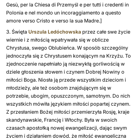
Gesù, per la Chiesa di Przemyśl e per tutti i credenti in
Polonia e nel mondo un incoraggiamento a questo
amore verso Cristo e verso la sua Madre.]
3. Święta
Urszula Ledóchowska
przez całe swe życie
wiernie i z miłością wpatrywała się w oblicze
Chrystusa, swego Oblubieńca. W sposób szczególny
jednoczyła się z Chrystusem konającym na Krzyżu. To
zjednoczenie napełniało ją niezwykłą gorliwością w
dziele głoszenia słowem i czynem Dobrej Nowiny o
miłości Boga. Niosła ją przede wszystkim dzieciom i
młodzieży, ale też osobom znajdującym się w
potrzebie, ubogim, opuszczonym, samotnym. Do nich
wszystkich mówiła językiem miłości popartej czynem.
Z przesłaniem Bożej miłości przemierzyła Rosję, kraje
skandynawskie, Francję i Włochy. Była w swoich
czasach apostołką nowej ewangelizacji, dając swym
życiem i działaniem dowód, że miłość ewangeliczna