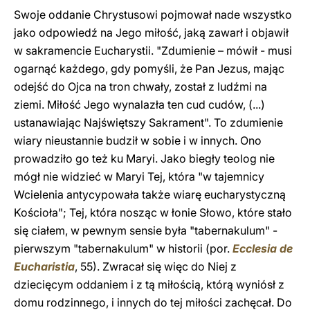
Swoje oddanie Chrystusowi pojmował nade wszystko
jako odpowiedź na Jego miłość, jaką zawarł i objawił
w sakramencie Eucharystii. "Zdumienie – mówił - musi
ogarnąć każdego, gdy pomyśli, że Pan Jezus, mając
odejść do Ojca na tron chwały, został z ludźmi na
ziemi. Miłość Jego wynalazła ten cud cudów, (...)
ustanawiając Najświętszy Sakrament". To zdumienie
wiary nieustannie budził w sobie i w innych. Ono
prowadziło go też ku Maryi. Jako biegły teolog nie
mógł nie widzieć w Maryi Tej, która "w tajemnicy
Wcielenia antycypowała także wiarę eucharystyczną
Kościoła"; Tej, która nosząc w łonie Słowo, które stało
się ciałem, w pewnym sensie była "tabernakulum" -
pierwszym "tabernakulum" w historii (por.
Ecclesia de
Eucharistia
, 55). Zwracał się więc do Niej z
dziecięcym oddaniem i z tą miłością, którą wyniósł z
domu rodzinnego, i innych do tej miłości zachęcał. Do