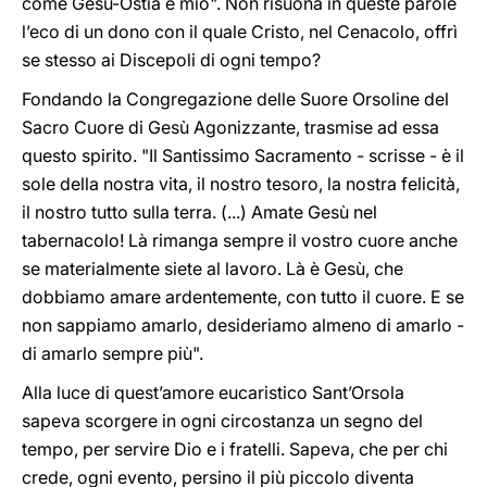
come Gesù-Ostia è mio". Non risuona in queste parole
l’eco di un dono con il quale Cristo, nel Cenacolo, offrì
se stesso ai Discepoli di ogni tempo?
Fondando la Congregazione delle Suore Orsoline del
Sacro Cuore di Gesù Agonizzante, trasmise ad essa
questo spirito. "Il Santissimo Sacramento - scrisse - è il
sole della nostra vita, il nostro tesoro, la nostra felicità,
il nostro tutto sulla terra. (...) Amate Gesù nel
tabernacolo! Là rimanga sempre il vostro cuore anche
se materialmente siete al lavoro. Là è Gesù, che
dobbiamo amare ardentemente, con tutto il cuore. E se
non sappiamo amarlo, desideriamo almeno di amarlo -
di amarlo sempre più".
Alla luce di quest’amore eucaristico Sant’Orsola
sapeva scorgere in ogni circostanza un segno del
tempo, per servire Dio e i fratelli. Sapeva, che per chi
crede, ogni evento, persino il più piccolo diventa