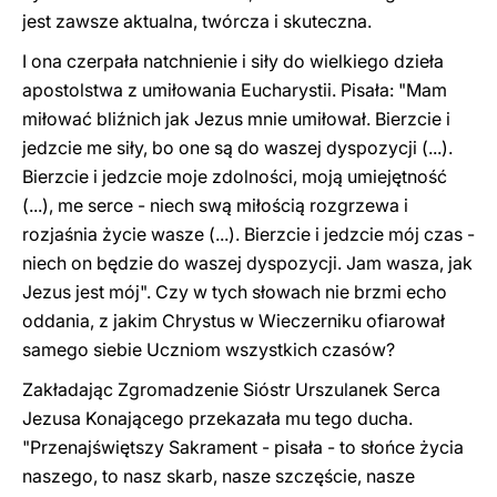
jest zawsze aktualna, twórcza i skuteczna.
I ona czerpała natchnienie i siły do wielkiego dzieła
apostolstwa z umiłowania Eucharystii. Pisała: "Mam
miłować bliźnich jak Jezus mnie umiłował. Bierzcie i
jedzcie me siły, bo one są do waszej dyspozycji (...).
Bierzcie i jedzcie moje zdolności, moją umiejętność
(...), me serce - niech swą miłością rozgrzewa i
rozjaśnia życie wasze (...). Bierzcie i jedzcie mój czas -
niech on będzie do waszej dyspozycji. Jam wasza, jak
Jezus jest mój". Czy w tych słowach nie brzmi echo
oddania, z jakim Chrystus w Wieczerniku ofiarował
samego siebie Uczniom wszystkich czasów?
Zakładając Zgromadzenie Sióstr Urszulanek Serca
Jezusa Konającego przekazała mu tego ducha.
"Przenajświętszy Sakrament - pisała - to słońce życia
naszego, to nasz skarb, nasze szczęście, nasze