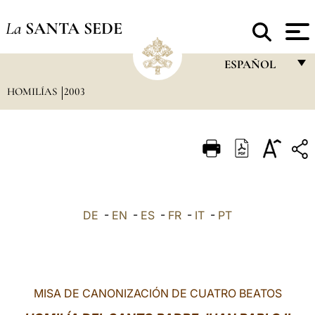
La
SANTA SEDE
ESPAÑOL
HOMILÍAS
2003
FRANÇAIS
ENGLISH
ITALIANO
PORTUGUÊS
ESPAÑOL
DE
-
EN
-
ES
-
FR
-
IT
-
PT
DEUTSCH
POLSKI
العربيّة
MISA DE CANONIZACIÓN DE CUATRO BEATOS
中文