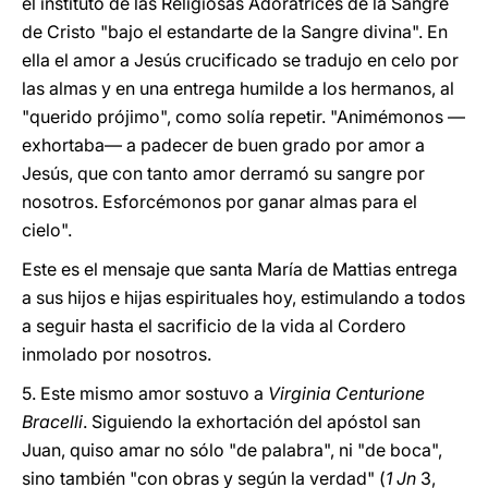
el instituto de las Religiosas Adoratrices de la Sangre
de Cristo "bajo el estandarte de la Sangre divina". En
ella el amor a Jesús crucificado se tradujo en celo por
las almas y en una entrega humilde a los hermanos, al
"querido prójimo", como solía repetir. "Animémonos —
exhortaba— a padecer de buen grado por amor a
Jesús, que con tanto amor derramó su sangre por
nosotros. Esforcémonos por ganar almas para el
cielo".
Este es el mensaje que santa María de Mattias entrega
a sus hijos e hijas espirituales hoy, estimulando a todos
a seguir hasta el sacrificio de la vida al Cordero
inmolado por nosotros.
5. Este mismo amor sostuvo a
Virginia Centurione
Bracelli
. Siguiendo la exhortación del apóstol san
Juan, quiso amar no sólo "de palabra", ni "de boca",
sino también "con obras y según la verdad" (
1 Jn
3,