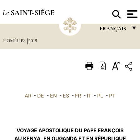
Le
SAINT-SIÈGE
FRANÇAIS
HOMÉLIES
2015
FRANÇAIS
ENGLISH
ITALIANO
PORTUGUÊS
ESPAÑOL
AR
-
DE
-
EN
-
ES
-
FR
-
IT
-
PL
-
PT
DEUTSCH
POLSKI
العربيّة
VOYAGE APOSTOLIQUE DU PAPE FRANÇOIS
AU KENYA, EN OUGANDA ET EN RÉPUBLIQUE
中文