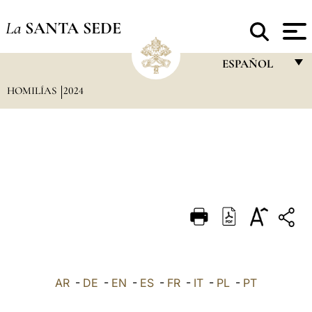
La
SANTA SEDE
ESPAÑOL
HOMILÍAS
2024
FRANÇAIS
ENGLISH
ITALIANO
PORTUGUÊS
ESPAÑOL
DEUTSCH
POLSKI
العربيّة
AR
-
DE
-
EN
-
ES
-
FR
-
IT
-
PL
-
PT
中文