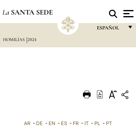
La
SANTA SEDE
ESPAÑOL
HOMILÍAS
2024
FRANÇAIS
ENGLISH
ITALIANO
PORTUGUÊS
ESPAÑOL
DEUTSCH
POLSKI
العربيّة
AR
-
DE
-
EN
-
ES
-
FR
-
IT
-
PL
-
PT
中文