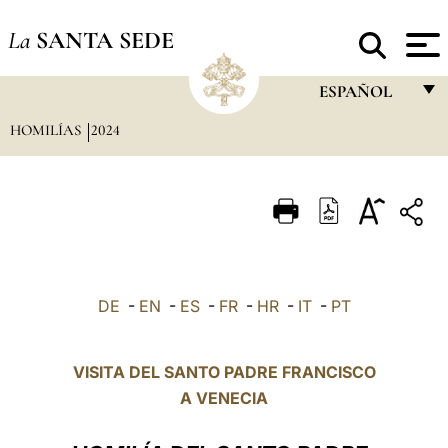
La
SANTA SEDE
ESPAÑOL
HOMILÍAS
2024
FRANÇAIS
ENGLISH
ITALIANO
PORTUGUÊS
ESPAÑOL
DE
-
EN
-
ES
-
FR
-
HR
-
IT
-
PT
DEUTSCH
POLSKI
VISITA DEL SANTO PADRE FRANCISCO
A VENECIA
العربيّة
中文