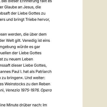
Bei dieser Erinnerung fällt es
er Glaube an Jesus, die
ebsaft der Liebe Gottes zu
rs und bringt Triebe hervor,
lesen werden, die über dem
r Welt gilt. Venedig ist eins
 Umgebung würde es gar
Quellen der Liebe Gottes
eist zu neuem Leben
nssaft dieser Liebe Gottes,
nnes Paul I. hat als Patriarch
zu bringen«. Und weiter:
 des Weinstocks zu den Reben
ani,
Venezia 1975-1976. Opera
ine Minute drüber nach: Im