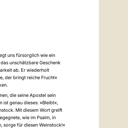
العربيّة
中文
LATINE
gt uns fürsorglich wie ein
s, das unschätzbare Geschenk
rkeit ab. Er wiederholt
be, der bringt reiche Frucht«
ken.
en, die seine Apostel sein
 ist genau dieses: »Bleibt«,
nstock. Mit diesem Wort greift
egegnete, wie im Psalm, in
, sorge für diesen Weinstock!«