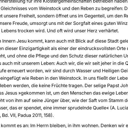
nherstellung für ihre Klostergemeinschaften betrieben haben. 
s Gleichnisses vom Weinstock und den Reben zu begreifen: D
t unsere Freiheit, sondern öffnet uns im Gegenteil, um den R
nsere Freude, umsorgt uns mit der Sorgfalt eines guten Winze
Lebens trocken wird. Und oft wird unser Herz verhärtet.
 Innern Jesu kommt, kann auch mit Blick auf diese Stadt ge
ieser Einzigartigkeit als einer der eindrucksvollsten Orte de
eht, und ohne die Pflege und den Schutz dieser natürlichen
es auch mit unserem Leben: Auch wir, die wir seit jeher in die 
Taufe erneuert worden, wir sind durch Wasser und Heiligen G
eingefügt wie Reben in den Weinstock. In uns fließt der Lebe
eben werden, die keine Früchte tragen. Der selige Papst Joha
ss Jesus »gekommen ist, um den Menschen das ewige Leben 
geht von ihm auf seine Jünger über, wie der Saft vom Stamm
sser, das er spendet, eine immer sprudelnde Quelle« (A. Luci
, Bd. VII, Padua 2011, 158).
kommt es an: Im Herrn bleiben, in ihm wohnen. Denken wir e