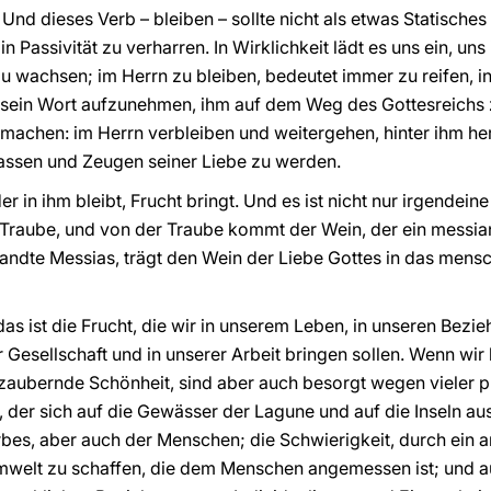
Und dieses Verb – bleiben – sollte nicht als etwas Statisches 
 in Passivität zu verharren. In Wirklichkeit lädt es uns ein, 
zu wachsen; im Herrn zu bleiben, bedeutet immer zu reifen, i
 sein Wort aufzunehmen, ihm auf dem Weg des Gottesreichs z
 machen: im Herrn verbleiben und weitergehen, hinter ihm he
assen und Zeugen seiner Liebe zu werden.
r in ihm bleibt, Frucht bringt. Und es ist nicht nur irgendein
die Traube, und von der Traube kommt der Wein, der ein messia
ndte Messias, trägt den Wein der Liebe Gottes in das mensch
as ist die Frucht, die wir in unserem Leben, in unseren Bezi
er Gesellschaft und in unserer Arbeit bringen sollen. Wenn wir
zaubernde Schönheit, sind aber auch besorgt wegen vieler p
 der sich auf die Gewässer der Lagune und auf die Inseln aus
rbes, aber auch der Menschen; die Schwierigkeit, durch ein
elt zu schaffen, die dem Menschen angemessen ist; und auc