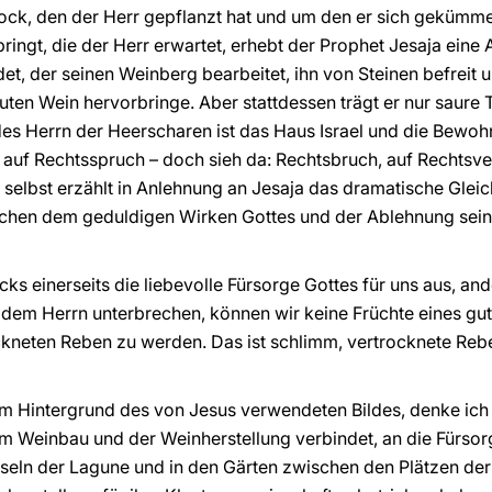
stock, den der Herr gepflanzt hat und um den er sich gekümmer
bringt, die der Herr erwartet, erhebt der Prophet Jesaja eine
et, der seinen Weinberg bearbeitet, ihn von Steinen befreit 
guten Wein hervorbringe. Aber stattdessen trägt er nur saure
es Herrn der Heerscharen ist das Haus Israel und die Bewoh
e auf Rechtsspruch – doch sieh da: Rechtsbruch, auf Rechtsve
 selbst erzählt in Anlehnung an Jesaja das dramatische Gle
chen dem geduldigen Wirken Gottes und der Ablehnung sein
ks einerseits die liebevolle Fürsorge Gottes für uns aus, and
 dem Herrn unterbrechen, können wir keine Früchte eines gu
ockneten Reben zu werden. Das ist schlimm, vertrocknete Reb
m Hintergrund des von Jesus verwendeten Bildes, denke ich 
m Weinbau und der Weinherstellung verbindet, an die Fürsorg
Inseln der Lagune und in den Gärten zwischen den Plätzen der