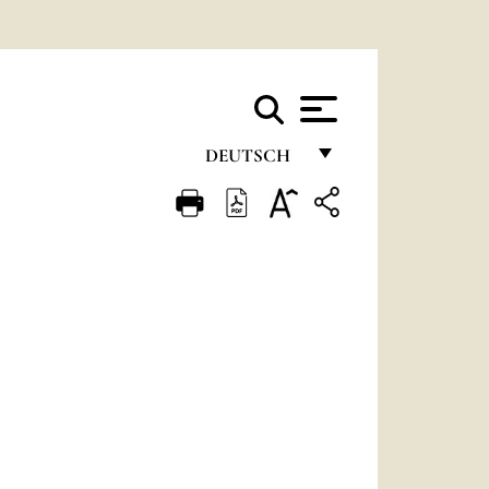
DEUTSCH
FRANÇAIS
ENGLISH
ITALIANO
PORTUGUÊS
ESPAÑOL
DEUTSCH
POLSKI