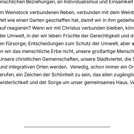
menschlichen Beziehungen, an Individualismus und Einsamkei
 dem Weinstock verbundenen Reben, verbunden mit dem Weinbe
elt wie einen Garten geschaffen hat, damit wir in ihm gedeih
arauf reagieren? Wenn wir mit Christus verbunden bleiben, kön
er Umwelt, in der wir leben: Früchte der Gerechtigkeit und d
igen Fürsorge; Entscheidungen zum Schutz der Umwelt, aber
n wir das menschliche Erbe nicht, unsere großartige Mensch
Unsere christlichen Gemeinschaften, unsere Stadtviertel, die
 und integrativen Orten werden. Venedig, schon immer ein O
gerufen, ein Zeichen der Schönheit zu sein, das allen zugängl
wisterlichkeit und der Sorge um unser gemeinsames Haus. Ven