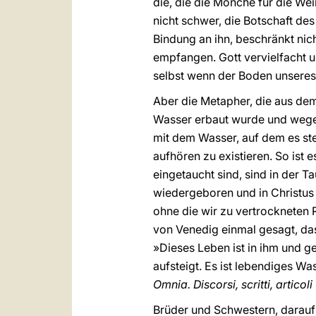
die, die die Mönche für die Wei
nicht schwer, die Botschaft de
Bindung an ihn, beschränkt nich
empfangen. Gott vervielfacht u
selbst wenn der Boden unseres 
Aber die Metapher, die aus dem
Wasser erbaut wurde und wegen d
mit dem Wasser, auf dem es st
aufhören zu existieren. So ist 
eingetaucht sind, sind in der 
wiedergeboren und in Christus 
ohne die wir zu vertrockneten R
von Venedig einmal gesagt, da
»Dieses Leben ist in ihm und 
aufsteigt. Es ist lebendiges Wa
Omnia. Discorsi, scritti, articoli
Brüder und Schwestern, darauf 