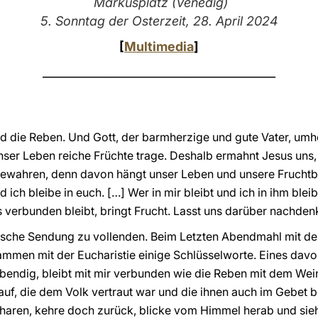
Markusplatz (Venedig)
5. Sonntag der Osterzeit, 28. April 2024
[
Multimedia
]
_________________________________________
ind die Reben. Und Gott, der barmherzige und gute Vater, umhe
nser Leben reiche Früchte trage. Deshalb ermahnt Jesus un
bewahren, denn davon hängt unser Leben und unsere Fruchtba
d ich bleibe in euch. […] Wer in mir bleibt und ich in ihm blei
 verbunden bleibt, bringt Frucht. Lasst uns darüber nachden
rdische Sendung zu vollenden. Beim Letzten Abendmahl mit den
ammen mit der Eucharistie einige Schlüsselworte. Eines davon
lebendig, bleibt mit mir verbunden wie die Reben mit dem Wei
auf, die dem Volk vertraut war und die ihnen auch im Gebet b
haren, kehre doch zurück, blicke vom Himmel herab und sieh