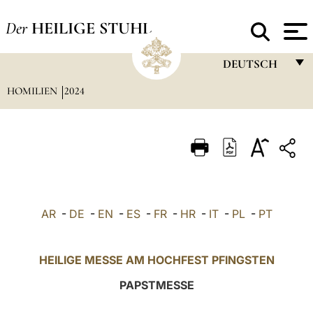
Der
HEILIGE STUHL
DEUTSCH
HOMILIEN
2024
FRANÇAIS
ENGLISH
ITALIANO
PORTUGUÊS
ESPAÑOL
AR
-
DE
-
EN
-
ES
-
FR
-
HR
-
IT
-
PL
-
PT
DEUTSCH
POLSKI
HEILIGE MESSE AM HOCHFEST PFINGSTEN
العربيّة
PAPSTMESSE
中文