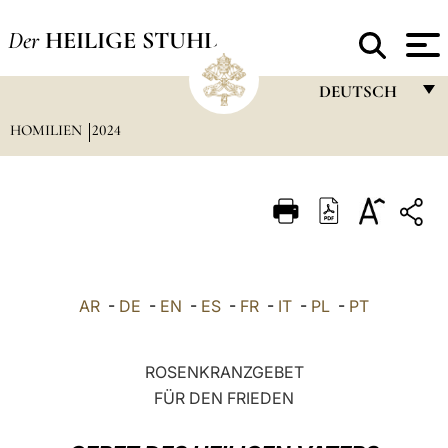
Der
HEILIGE STUHL
DEUTSCH
HOMILIEN
2024
FRANÇAIS
ENGLISH
ITALIANO
PORTUGUÊS
ESPAÑOL
AR
-
DE
-
EN
-
ES
-
FR
-
IT
-
PL
-
PT
DEUTSCH
POLSKI
ROSENKRANZGEBET
FÜR DEN FRIEDEN
العربيّة
中文