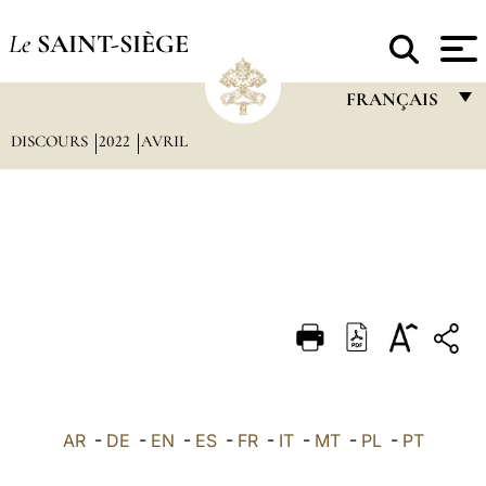
Le
SAINT-SIÈGE
FRANÇAIS
DISCOURS
2022
AVRIL
FRANÇAIS
ENGLISH
ITALIANO
PORTUGUÊS
ESPAÑOL
DEUTSCH
POLSKI
العربيّة
AR
-
DE
-
EN
-
ES
-
FR
-
IT
-
MT
-
PL
-
PT
中文