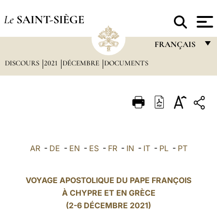
Le
SAINT-SIÈGE
FRANÇAIS
DISCOURS
2021
DÉCEMBRE
DOCUMENTS
FRANÇAIS
ENGLISH
ITALIANO
PORTUGUÊS
ESPAÑOL
AR
-
DE
-
EN
-
ES
-
FR
-
IN
-
IT
-
PL
-
PT
DEUTSCH
POLSKI
VOYAGE APOSTOLIQUE DU PAPE FRANÇOIS
À CHYPRE ET EN GRÈCE
العربيّة
(2-6 DÉCEMBRE 2021)
中文