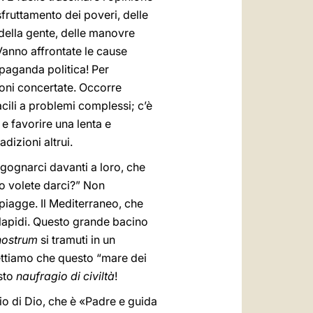
 sfruttamento dei poveri, delle
 della gente, delle manovre
Vanno affrontate le cause
aganda politica! Per
oni concertate. Occorre
cili a problemi complessi; c’è
e favorire una lenta e
dizioni altrui.
rgognarci davanti a loro, che
do volete darci?” Non
spiagge. Il Mediterraneo, che
a lapidi. Questo grande bacino
nostrum
si tramuti in un
ttiamo che
questo “mare dei
esto
naufragio di civiltà
!
io di Dio, che è «Padre e guida