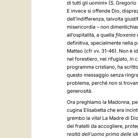
di tutti gli uomini» (S. Gregori
E invece si offende Dio, dispre
dell’indifferenza, talvolta gius
misericordia – non dimentichiam
all’ospitalità, a quella
filoxenia
c
definitiva, specialmente nella
Matteo (cfr vv. 31-46). Non è i
nel forestiero, nel rifugiato, i
programma cristiano, ha scritt
questo messaggio senza ringraz
problema, perché non si trovano 
generosità.
Ora preghiamo la Madonna, perché
cugina Elisabetta che era incin
grembo la vita! La Madre di Dio 
dei fratelli da accogliere, pro
realtà dell’uomo prima delle id