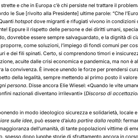
 strette e che in Europa c’è chi persiste nel trattare il probl
rdo le Sue [rivolto alla Presidente] ultime parole: “Che l’Eur
 Quanti
hotspot
dove migranti e rifugiati vivono in condizioni 
nte! Eppure il rispetto delle persone e dei diritti umani, spec
o, dovrebbe essere sempre salvaguardato, e la dignità di 
ir proporre, come soluzioni, l’impiego di fondi comuni per costr
i e dei fili spinati. Certo, si comprendono timori e insicurezze
zione, acuite dalle crisi economica e pandemica, ma non è al
ra la convivenza. È invece unendo le forze per prendersi cura 
spetto della legalità, sempre mettendo al primo posto il valore 
ogni persona
. Disse ancora Elie Wiesel: «Quando le vite uman
nfini nazionali diventano irrilevanti» (
Discorso di accettazio
ponendo in modo ideologico sicurezza e solidarietà, locale e 
iare sulle idee
, può essere d’aiuto
partire dalla realtà
: fermar
maggioranza dell’umanità, di tante popolazioni vittime di e
, spesso dopo lunghe storie di sfruttamento ancora in corso. 