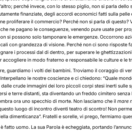
l’altro; perché invece, con lo stesso piglio, non si parla dello
tamente finanziate, degli accordi economici fatti sulla pelle
arne proliferare il commercio? Perché non si parla di questo? 
 che ne pagano le conseguenze, venendo pure usate per prop
non si possono solo tamponare le emergenze. Occorrono azi
ali con grandezza di visione. Perché non ci sono risposte fa
nare i processi dal di dentro, per superare le ghettizzazioni 
 accogliere in modo fraterno e responsabile le culture e le tra
ire, guardiamo i volti dei bambini. Troviamo il coraggio di ve
. Interpellano le nostre coscienze e ci chiedono: “Quale mon
alle crude immagini dei loro piccoli corpi stesi inerti sulle 
versi e terre distanti, sta diventando un freddo cimitero senz
, sembra ora uno specchio di morte. Non lasciamo che il
mare 
questo luogo di incontro diventi teatro di scontro!
Non perme
della dimenticanza”. Fratelli e sorelle, vi prego, fermiamo qu
i è fatto uomo. La sua Parola è echeggiata, portando l’annunc