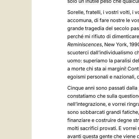
solo un inutile peso che qualcu
Sorelle, fratelli, i vostri volti,
accomuna, di fare nostre le vost
grande tragedia del secolo pass
perché mi rifiuto di dimenticare
Reminiscences
, New York, 1990
scuoterci dall’individualismo c
uomo: superiamo la paralisi del
a morte chi sta ai margini! Cont
egoismi personali e nazionali, 
Cinque anni sono passati dalla
constatiamo che sulla question
nell’integrazione, e vorrei ringra
sono sobbarcati grandi fatiche
finanziare e costruire degne str
molti sacrifici provati. E vorre
avanti questa gente che viene