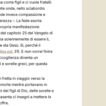
ma come figli e ci vuole fratelli.
lle onde, nello sciabordio
chiede invece compassione e
erezza –. La fede esorta
 propria manifestazione
 del capitolo 25 del Vangelo di
ma solennemente di essere lì,
e sta Gesù. Sì, perché il
tas est
, 31). E non vorrei finire
accoglienza diventa un
i e sorelle greci, per questa
 fretta in viaggio verso la
la morte mentre portavano in
ei figli di Dio, delle sorelle e
tasanta ci insegni a mettere
la
offre.