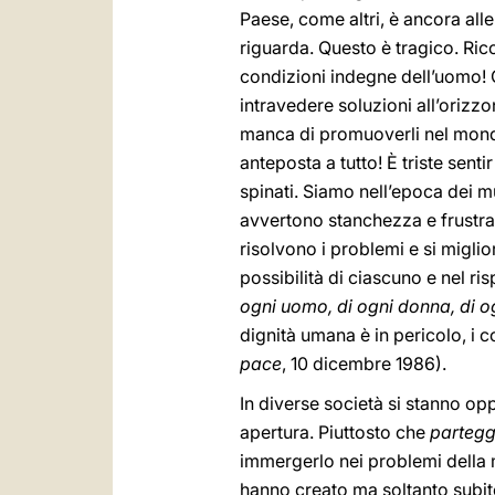
Paese, come altri, è ancora alle
riguarda. Questo è tragico. Rico
condizioni indegne dell’uomo!
intravedere soluzioni all’orizzo
manca di promuoverli nel mond
anteposta a tutto! È triste sent
spinati. Siamo nell’epoca dei mur
avvertono stanchezza e frustra
risolvono i problemi e si miglio
possibilità di ciascuno e nel ri
ogni uomo, di ogni donna, di 
dignità umana è in pericolo, i co
pace
, 10 dicembre 1986).
In diverse società si stanno op
apertura. Piuttosto che
partegg
immergerlo nei problemi della 
hanno creato ma soltanto subito