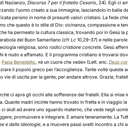
o di Nazianzo,
Discorso 7 per il fratello Cesario
, 24). Egli ci a
zzando l’uomo creato a sua immagine, lasciandolo in balia de
tificata persino in nome di presunti valori cristiani. La fede 
o che questo è lo stile di Dio: vicinanza, compassione e ten
he ha permeato la cultura classica, trovando poi in Gesù la
 parabola del Buon Samaritano (cfr
Lc
10,29-37) e nelle parole
deologia religiosa, sono
radici cristiane concrete
. Gesù affer
n chi è nudo e affamato. E il programma cristiano è trovarsi dov
o
Papa Benedetto
, «è un cuore che vede» (Lett. enc.
Deus cari
iare il popolo greco per l’accoglienza. Tante volte questa 
vie di uscita per la gente, per andare altrove. Grazie, fratell
 ci apra gli occhi alle sofferenze dei fratelli. Ella si mise in
ta. Quante madri incinte hanno trovato in fretta e in viaggio 
ci aiuti ad avere uno sguardo materno, che vede negli uomini d
teggere, promuovere e integrare. E amare teneramente. La Tut
ee e delle ideologie
, e a muovere passi svelti incontro a chi s