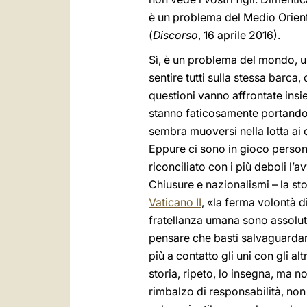
è un problema del Medio Oriente
(
Discorso
, 16 aprile 2016).
Sì, è un problema del mondo, una
sentire tutti sulla stessa barca
questioni vanno affrontate ins
stanno faticosamente portando av
sembra muoversi nella lotta ai 
Eppure ci sono in gioco persone,
riconciliato con i più deboli l
Chiusure e nazionalismi – la st
Vaticano II
, «la ferma volontà di 
fratellanza umana sono assolut
pensare che basti salvaguardare
più a contatto gli uni con gli al
storia, ripeto, lo insegna, ma n
rimbalzo di responsabilità, non