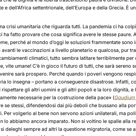
 e dell’Africa settentrionale, dell’Europa e della Grecia. È
 crisi umanitaria che riguarda tutti. La pandemia ci ha colpit
, ci ha fatto provare che cosa significa avere le stesse paure
ieme, perché al mondo d’oggi le soluzioni frammentate sono 
anti le vaccinazioni a livello planetario e qualcosa, pur tra 
cambiamenti climatici, tutto sembra latitare terribilmente per
 vite umane! C’è in gioco il futuro di tutti, che sarà sereno s
’avvenire sarà prospero. Perché quando i poveri vengono respin
oria lo insegna – portano a conseguenze disastrose. Infatti, c
rispettare gli altri uomini e gli altri popoli e la loro dignità, e
amente necessarie per la costruzione della pace» (
Gaudium 
 se stessi, difendendosi dai più deboli che bussano alla port
tri. Per volgerlo al bene non servono azioni unilaterali, ma pol
on lo abbiamo ancora imparato. Non si voltino le spalle alla rea
 si deleghi sempre ad altri la questione migratoria, come se