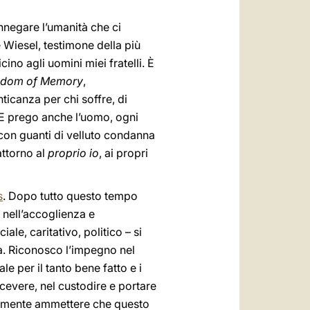
 rinnegare l’umanità che ci
e Wiesel, testimone della più
no agli uomini miei fratelli. È
gdom of Memory
,
ticanza per chi soffre, di
. E prego anche l’uomo, ogni
e con guanti di velluto condanna
attorno al
proprio io
, ai propri
s
. Dopo tutto questo tempo
 nell’accoglienza e
iale, caritativo, politico – si
a. Riconosco l’impegno nel
e per il tanto bene fatto e i
icevere, nel custodire e portare
ramente ammettere che questo