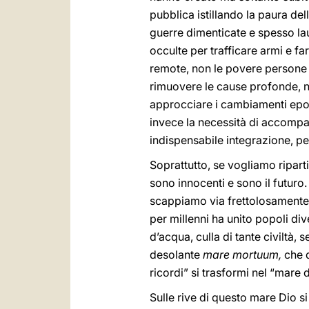
pubblica istillando la paura del
guerre dimenticate e spesso lau
occulte per trafficare armi e f
remote, non le povere persone
rimuovere le cause profonde, 
approcciare i cambiamenti epoc
invece la necessità di accompag
indispensabile integrazione, per
Soprattutto, se vogliamo ripart
sono innocenti e sono il futuro
scappiamo via frettolosamente d
per millenni ha unito popoli di
d’acqua, culla di tante civiltà
desolante
mare mortuum,
che 
ricordi” si trasformi nel “mare 
Sulle rive di questo mare Dio s