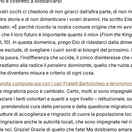
no è costretto a sobbarcarsi!
 i vostri occhi ci chiedono di non girarci dall’altra parte, di non
re storie e di non dimenticare i vostri drammi. Ha scritto Eli
ato: «È perché ricordo la nostra comune origine che mi avvici
 che il loro futuro è importante quanto il mio» (
From the Kin
, 10). In questa domenica, prego Dio di ridestarci dalla dimen
he esclude, di svegliare i cuori sordi ai bisogni del prossimo
la paura, l’indifferenza che uccide, il cinico disinteresse ch
rastiamo alla radice il
pensiero dominante
, quello che ruota 
che diventano misura e criterio di ogni cosa.
visita compiuta qui con i cari Fratelli Bartolomeo e Ieronymo
e migratoria poco è cambiato. Certo, molti si sono impegnati
ziare i tanti volontari e quanti a ogni livello – istituzionale, soc
, prendendosi cura delle persone e della questione migratori
utture di accoglienza e ringrazio di cuore la popolazione local
i ringraziare anche le autorità locali, che sono impegnate nel r
 da noi. Grazie! Grazie di quello che fate! Ma dobbiamo ama