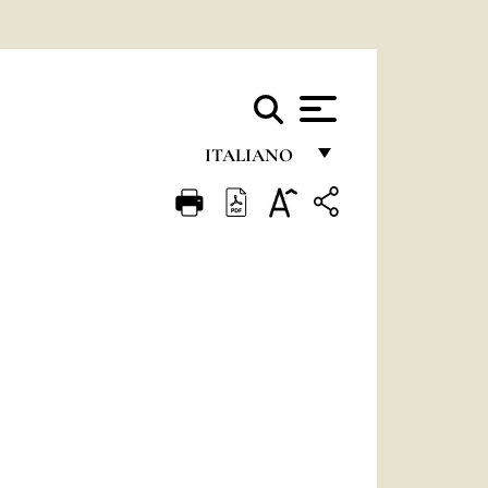
ITALIANO
FRANÇAIS
ENGLISH
ITALIANO
PORTUGUÊS
ESPAÑOL
DEUTSCH
POLSKI