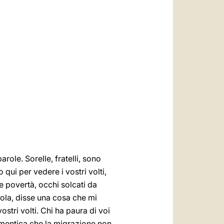
العربيّة
中文
LATINE
role. Sorelle, fratelli, sono
qui per vedere i vostri volti,
e povertà, occhi solcati da
sola, disse una cosa che mi
ostri volti. Chi ha paura di voi
Dimentica che la migrazione non