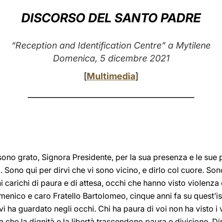
DISCORSO DEL SANTO PADRE
“Reception and Identification Centre” a Mytilene
Domenica, 5 dicembre 2021
[
Multimedia
]
__________________________________________
sono grato, Signora Presidente, per la sua presenza e le sue pa
Sono qui per dirvi che vi sono vicino, e dirlo col cuore. Sono 
 carichi di paura e di attesa, occhi che hanno visto violenza 
umenico e caro Fratello Bartolomeo, cinque anni fa su quest’i
vi ha guardato negli occhi. Chi ha paura di voi non ha visto i v
ca che la dignità e la libertà trascendono paura e divisione. 