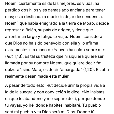
Noemí ciertamente es de las mejores: es viuda, ha
perdido dos hijos y es demasiado anciana para tener
más; está destinada a morir sin dejar descendencia.
Noemí, que había emigrado a la tierra de Moab, decide
regresar a Belén, su país de origen, y tiene que
afrontar un largo y fatigoso viaje. Noemí considera
que Dios no ha sido benévolo con ella y lo afirma
claramente: «La mano de Yahveh ha caído sobre mí»
(
Rut
1,13). Es tal su tristeza que ni siquiera quiere ser
llamada por su nombre Noemí, que quiere decir “mi
dulzura”, sino Mará, es decir “amargada” (1,20). Estaba
realmente desanimada esta mujer.
A pesar de todo esto, Rut decide unir la propia vida a
la de la suegra y con convicción le dice: «No insistas
en que te abandone y me separe de ti, porque donde
tú vayas, yo iré, donde habites, habitaré. Tu pueblo
será mi pueblo y tu Dios será mi Dios. Donde tú