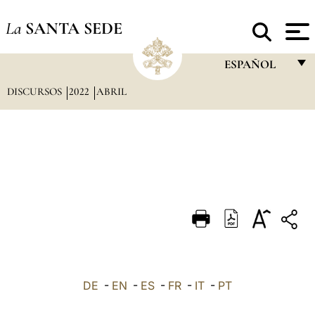
La
SANTA SEDE
ESPAÑOL
DISCURSOS
2022
ABRIL
FRANÇAIS
ENGLISH
ITALIANO
PORTUGUÊS
ESPAÑOL
DEUTSCH
POLSKI
العربيّة
DE
-
EN
-
ES
-
FR
-
IT
-
PT
中文