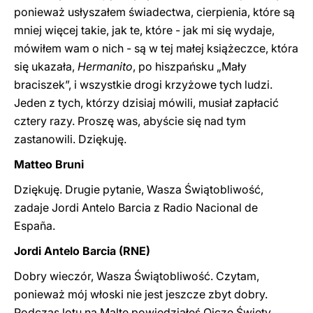
ponieważ usłyszałem świadectwa, cierpienia, które są
mniej więcej takie, jak te, które - jak mi się wydaje,
mówiłem wam o nich - są w tej małej książeczce, która
się ukazała,
Hermanito
, po hiszpańsku „Mały
braciszek”, i wszystkie drogi krzyżowe tych ludzi.
Jeden z tych, którzy dzisiaj mówili, musiał zapłacić
cztery razy. Proszę was, abyście się nad tym
zastanowili. Dziękuję.
Matteo Bruni
Dziękuję. Drugie pytanie, Wasza Świątobliwość,
zadaje Jordi Antelo Barcia z Radio Nacional de
España.
Jordi Antelo Barcia (RNE)
Dobry wieczór, Wasza Świątobliwość. Czytam,
ponieważ mój włoski nie jest jeszcze zbyt dobry.
Podczas lotu na Maltę powiedziałeś Ojcze Święty