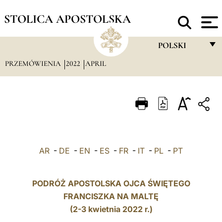
STOLICA APOSTOLSKA
POLSKI
PRZEMÓWIENIA
2022
APRIL
FRANÇAIS
ENGLISH
ITALIANO
PORTUGUÊS
ESPAÑOL
AR
-
DE
-
EN
-
ES
-
FR
-
IT
-
PL
-
PT
DEUTSCH
POLSKI
PODRÓŻ APOSTOLSKA OJCA ŚWIĘTEGO
FRANCISZKA NA MALTĘ
العربيّة
(2-3 kwietnia 2022 r.)
中文