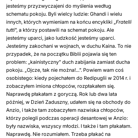
jesteśmy przyzwyczajeni do myślenia według
schematu pokoju. Byli wielcy ludzie: Ghandi i wielu
innych, których wymieniam na końcu encykliki „
Fratelli
tutti
”, a którzy postawili na schemat pokoju. Ale
jesteśmy uparci, jako ludzkość jesteśmy uparci.
Jesteśmy zakochani w wojnach, w duchu Kaina. To nie
przypadek, że na początku Biblii pojawia się ten
problem: „kainistyczny” duch zabijania zamiast ducha
pokoju. „Ojcze, tak nie można!...”. Powiem wam coś
osobistego: kiedy pojechałem do Redipuglii w 2014 r. i
zobaczyłem imiona chłopców, rozpłakałem się.
Naprawdę płakałam z goryczą. Rok lub dwa lata
później, w Dzień Zaduszny, udałem się na obchody do
Anzio, i także tam zobaczyłem nazwiska chłopców,
którzy polegli podczas operacji desantowej w Anzio:
były nazwiska, wszyscy młodzi. I także i tam płakałam.
Naprawdę. Nie rozumiałem. Trzeba płakać na