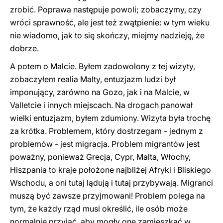
zrobić. Poprawa następuje powoli; zobaczymy, czy
wróci sprawność, ale jest też zwątpienie: w tym wieku
nie wiadomo, jak to się skończy, miejmy nadzieję, że
dobrze.
A potem o Malcie. Byłem zadowolony z tej wizyty,
zobaczyłem realia Malty, entuzjazm ludzi był
imponujący, zarówno na Gozo, jak i na Malcie, w
Valletcie i innych miejscach. Na drogach panował
wielki entuzjazm, byłem zdumiony. Wizyta była trochę
za krótka. Problemem, który dostrzegam - jednym z
problemów - jest migracja. Problem migrantów jest
poważny, ponieważ Grecja, Cypr, Malta, Włochy,
Hiszpania to kraje położone najbliżej Afryki i Bliskiego
Wschodu, a oni tutaj lądują i tutaj przybywają. Migranci
muszą być zawsze przyjmowani! Problem polega na
tym, że każdy rząd musi określić, ile osób może
normalnie przyjąć, aby mogły one zamieszkać w