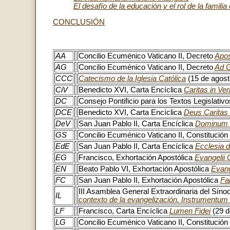
El desafío de la educación y el rol de la familia
CONCLUSIÓN
AA
Concilio Ecuménico Vaticano II, Decreto
Apos
AG
Concilio Ecuménico Vaticano II, Decreto
Ad 
CCC
Catecismo de la Iglesia Católica
(15 de agost
CiV
Benedicto XVI, Carta Encíclica
Caritas in Ver
DC
Consejo Pontificio para los Textos Legislativ
DCE
Benedicto XVI, Carta Encíclica
Deus Caritas
DeV
San Juan Pablo II, Carta Encíclica
Dominum e
GS
Concilio Ecuménico Vaticano II, Constitución
EdE
San Juan Pablo II, Carta Encíclica
Ecclesia d
EG
Francisco, Exhortación Apostólica
Evangelii
EN
Beato Pablo VI, Exhortación Apostólica
Evang
FC
San Juan Pablo II, Exhortación Apostólica
Fa
III Asamblea General Extraordinaria del Síno
IL
contexto de la evangelización. Instrumentum
LF
Francisco, Carta Encíclica
Lumen Fidei
(29 d
LG
Concilio Ecuménico Vaticano II, Constitució