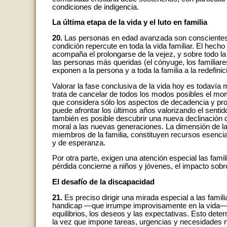
condiciones de indigencia.
La última etapa de la vida y el luto en familia
20.
Las personas en edad avanzada son conscientes d
condición repercute en toda la vida familiar. El hech
acompaña el prolongarse de la vejez, y sobre todo l
las personas más queridas (el cónyuge, los familiare
exponen a la persona y a toda la familia a la redefinici
Valorar la fase conclusiva de la vida hoy es todaví
trata de cancelar de todos los modos posibles el mom
que considera sólo los aspectos de decadencia y pr
puede afrontar los últimos años valorizando el sentido
también es posible descubrir una nueva declinación d
moral a las nuevas generaciones. La dimensión de la e
miembros de la familia, constituyen recursos esencia
y de esperanza.
Por otra parte, exigen una atención especial las fami
pérdida concierne a niños y jóvenes, el impacto sobre
El desafío de la discapacidad
21.
Es preciso dirigir una mirada especial a las fami
handicap —que irrumpe improvisamente en la vida— g
equilibrios, los deseos y las expectativas. Esto det
la vez que impone tareas, urgencias y necesidades n