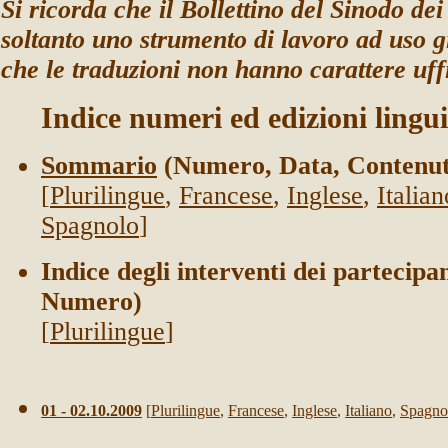
Si ricorda che il Bollettino del Sinodo dei
soltanto uno strumento di lavoro ad uso gi
che le traduzioni non hanno carattere uffi
Indice numeri ed edizioni lingui
Sommario
(Numero, Data, Contenut
[
Plurilingue
,
Francese
,
Inglese
,
Italian
Spagnolo
]
Indice degli interventi dei partecipa
Numero)
[
Plurilingue
]
01 - 02.10.2009
[
Plurilingue
,
Francese
,
Inglese
,
Italiano
,
Spagno