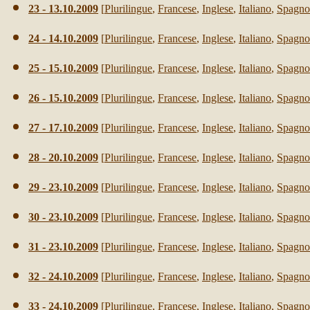
23
-
13
.10.2009
[
Plurilingue
,
Francese
,
Inglese
,
Italiano
,
Spagno
2
4 -
14
.10.2009
[
Plurilingue
,
Francese
,
Inglese
,
Italiano
,
Spagno
25
-
15
.10.2009
[
Plurilingue
,
Francese
,
Inglese
,
Italiano
,
Spagno
26
-
15
.10.2009
[
Plurilingue
,
Francese
,
Inglese
,
Italiano
,
Spagno
27
-
17
.10.2009
[
Plurilingue
,
Francese
,
Inglese
,
Italiano
,
Spagno
28
-
20
.10.2009
[
Plurilingue
,
Francese
,
Inglese
,
Italiano
,
Spagno
29
-
23
.10.2009
[
Plurilingue
,
Francese
,
Inglese
,
Italiano
,
Spagno
30
-
23
.10.2009
[
Plurilingue
,
Francese
,
Inglese
,
Italiano
,
Spagno
31
-
23
.10.2009
[
Plurilingue
,
Francese
,
Inglese
,
Italiano
,
Spagno
32
-
24
.10.2009
[
Plurilingue
,
Francese
,
Inglese
,
Italiano
,
Spagno
33
-
24
.10.2009
[
Plurilingue
,
Francese
,
Inglese
,
Italiano
,
Spagno