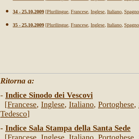
34
-
25
.10.2009
[
Plurilingue
,
Francese
,
Inglese
,
Italiano
,
Spagno
35
-
25
.10.2009
[
Plurilingue
,
Francese
,
Inglese
,
Italiano
,
Spagno
Ritorna a:
-
Indice Sinodo dei Vescovi
[
Francese
,
Inglese
,
Italiano
,
Portoghese
,
Tedesco
]
-
Indice Sala Stampa della Santa Sede
[
Francese
,
Inglese
,
Italiano
,
Portoghese
,