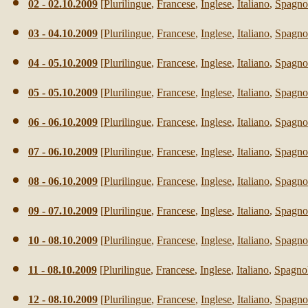
02 - 02.10.2009
[
Plurilingue
,
Francese
,
Inglese
,
Italiano
,
Spagno
03 - 04.10.2009
[
Plurilingue
,
Francese
,
Inglese
,
Italiano
,
Spagno
04 - 05.10.2009
[
Plurilingue
,
Francese
,
Inglese
,
Italiano
,
Spagno
05 - 05.10.2009
[
Plurilingue
,
Francese
,
Inglese
,
Italiano
,
Spagno
06 - 06.10.2009
[
Plurilingue
,
Francese
,
Inglese
,
Italiano
,
Spagno
07 - 06.10.2009
[
Plurilingue
,
Francese
,
Inglese
,
Italiano
,
Spagno
08 - 06.10.2009
[
Plurilingue
,
Francese
,
Inglese
,
Italiano
,
Spagno
0
9
- 0
7
.10.2009
[
Plurilingue
,
Francese
,
Inglese
,
Italiano
,
Spagno
10
- 0
8
.10.2009
[
Plurilingue
,
Francese
,
Inglese
,
Italiano
,
Spagno
11
- 0
8
.10.2009
[
Plurilingue
,
Francese
,
Inglese
,
Italiano
,
Spagno
12
- 0
8
.10.2009
[
Plurilingue
,
Francese
,
Inglese
,
Italiano
,
Spagno