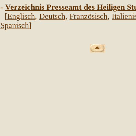
-
Verzeichnis Presseamt des Heiligen St
[
Englisch
,
Deutsch
,
Franz
ösisch
,
Italieni
Spanisch
]