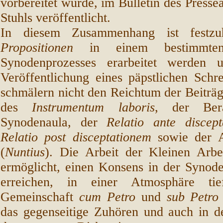
vorbereitet wurde, im Bulletin des Presse
Stuhls veröffentlicht.
In diesem Zusammenhang ist festzuh
Propositionen
in einem bestimmt
Synodenprozesses erarbeitet werden 
Veröffentlichung eines päpstlichen Schr
schmälern nicht den Reichtum der Beiträ
des
Instrumentum laboris
, der Ber
Synodenaula, der
Relatio ante disce
Relatio post disceptationem
sowie der A
(
Nuntius
). Die Arbeit der Kleinen Arbe
ermöglicht, einen Konsens in der Syno
erreichen, in einer Atmosphäre tief
Gemeinschaft
cum Petro
und
sub Petr
das gegenseitige Zuhören und auch in de