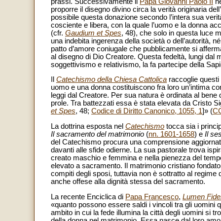
prassi. Successivamente il
Papa Giovanni Paolo II
ne
proporre il disegno divino circa la verità originaria de
possibile questa donazione secondo l’intera sua verità
cosciente e libera, con la quale l’uomo e la donna ac
(cfr.
Gaudium et Spes
, 48), che solo in questa luce m
una indebita ingerenza della società o dell’autorità, 
patto d’amore coniugale che pubblicamente si afferma
al disegno di Dio Creatore. Questa fedeltà, lungi dal mo
soggettivismo e relativismo, la fa partecipe della Sap
Il
Catechismo della Chiesa Cattolica
raccoglie questi 
uomo e una donna costituiscono fra loro un’intima com
leggi dal Creatore. Per sua natura è ordinata al bene
prole. Tra battezzati essa è stata elevata da Cristo S
et Spes
, 48;
Codice di Diritto Canonico, 1055, 1
]» (
C
La dottrina esposta nel
Catechismo
tocca sia i princip
Il sacramento del matrimonio
(
nn. 1601-1658
) e
Il s
del Catechismo procura una comprensione aggiornata d
davanti alle sfide odierne. La sua pastorale trova ispi
creato maschio e femmina e nella pienezza del tempo
elevato a sacramento. Il matrimonio cristiano fondato s
compiti degli sposi, tuttavia non è sottratto al regime 
anche offese alla dignità stessa del sacramento.
La recente Enciclica di
Papa Francesco
,
Lumen Fide
«quanto possono essere saldi i vincoli tra gli uomini
ambito in cui la fede illumina la città degli uomini si t
della donna nel matrimonio. Essa nasce dal loro amo