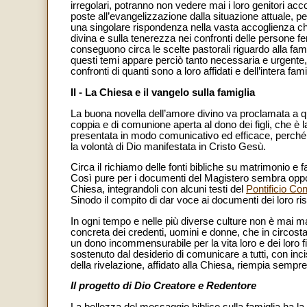
irregolari, potranno non vedere mai i loro genitori ac
poste all’evangelizzazione dalla situazione attuale, per
una singolare rispondenza nella vasta accoglienza che
divina e sulla tenerezza nei confronti delle persone fer
conseguono circa le scelte pastorali riguardo alla fa
questi temi appare perciò tanto necessaria e urgente
confronti di quanti sono a loro affidati e dell’intera fa
II - La Chiesa e il vangelo sulla famiglia
La buona novella dell’amore divino va proclamata a 
coppia e di comunione aperta al dono dei figli, che è 
presentata in modo comunicativo ed efficace, perché e
la volontà di Dio manifestata in Cristo Gesù.
Circa il richiamo delle fonti bibliche su matrimonio e fa
Così pure per i documenti del Magistero sembra oppor
Chiesa, integrandoli con alcuni testi del
Pontificio Con
Sinodo il compito di dar voce ai documenti dei loro ris
In ogni tempo e nelle più diverse culture non è mai m
concreta dei credenti, uomini e donne, che in circosta
un dono incommensurabile per la vita loro e dei loro 
sostenuto dal desiderio di comunicare a tutti, con in
della rivelazione, affidato alla Chiesa, riempia sempre 
Il progetto di Dio Creatore e Redentore