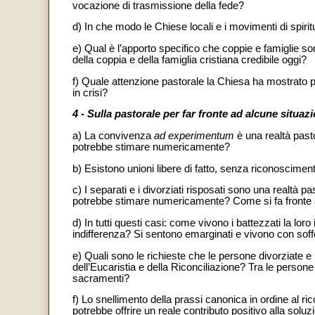
vocazione di trasmissione della fede?
d) In che modo le Chiese locali e i movimenti di spiri
e) Qual è l’apporto specifico che coppie e famiglie sono
della coppia e della famiglia cristiana credibile oggi?
f) Quale attenzione pastorale la Chiesa ha mostrato 
in crisi?
4 - Sulla pastorale per far fronte ad alcune situazio
a) La convivenza
ad experimentum
è una realtà pasto
potrebbe stimare numericamente?
b) Esistono unioni libere di fatto, senza riconoscimento 
c) I separati e i divorziati risposati sono una realtà p
potrebbe stimare numericamente? Come si fa fronte a
d) In tutti questi casi: come vivono i battezzati la 
indifferenza? Si sentono emarginati e vivono con soffe
e) Quali sono le richieste che le persone divorziate e
dell’Eucaristia e della Riconciliazione? Tra le person
sacramenti?
f) Lo snellimento della prassi canonica in ordine al ri
potrebbe offrire un reale contributo positivo alla solu