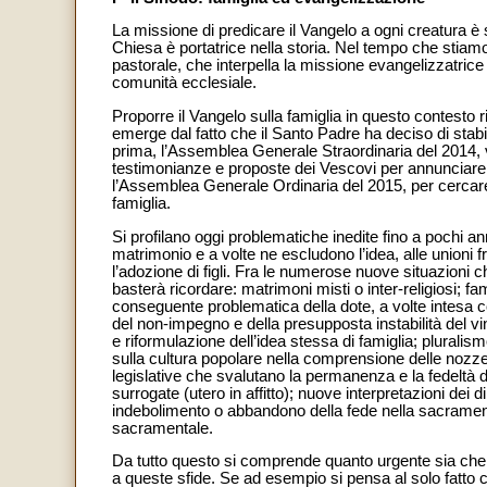
La missione di predicare il Vangelo a ogni creatura è s
Chiesa è portatrice nella storia. Nel tempo che stiamo 
pastorale, che interpella la missione evangelizzatrice 
comunità ecclesiale.
Proporre il Vangelo sulla famiglia in questo contesto
emerge dal fatto che il Santo Padre ha deciso di stabili
prima, l’Assemblea Generale Straordinaria del 2014, v
testimonianze e proposte dei Vescovi per annunciare e
l’Assemblea Generale Ordinaria del 2015, per cercare
famiglia.
Si profilano oggi problematiche inedite fino a pochi ann
matrimonio e a volte ne escludono l’idea, alle unioni 
l’adozione di figli. Fra le numerose nuove situazioni 
basterà ricordare: matrimoni misti o inter-religiosi; 
conseguente problematica della dote, a volte intesa c
del non-impegno e della presupposta instabilità del v
e riformulazione dell’idea stessa di famiglia; pluralis
sulla cultura popolare nella comprensione delle nozze 
legislative che svalutano la permanenza e la fedeltà 
surrogate (utero in affitto); nuove interpretazioni dei 
indebolimento o abbandono della fede nella sacramenta
sacramentale.
Da tutto questo si comprende quanto urgente sia che l
a queste sfide. Se ad esempio si pensa al solo fatto c