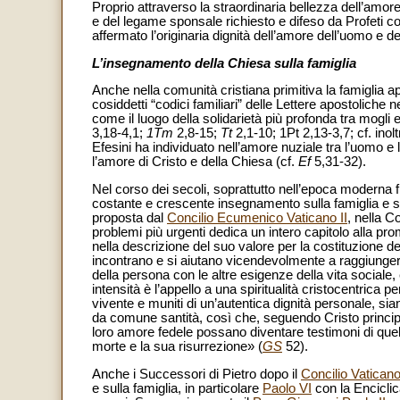
Proprio attraverso la straordinaria bellezza dell’amor
e del legame sponsale richiesto e difeso da Profeti 
affermato l’originaria dignità dell’amore dell’uomo e d
L’insegnamento della Chiesa sulla famiglia
Anche nella comunità cristiana primitiva la famiglia
cosiddetti “codici familiari” delle Lettere apostoliche
come il luogo della solidarietà più profonda tra mogli e ma
3,18-4,1;
1Tm
2,8-15;
Tt
2,1-10; 1Pt 2,13-3,7; cf. inol
Efesini ha individuato nell’amore nuziale tra l’uomo 
l’amore di Cristo e della Chiesa (cf.
Ef
5,31-32).
Nel corso dei secoli, soprattutto nell’epoca moderna f
costante e crescente insegnamento sulla famiglia e su
proposta dal
Concilio Ecumenico Vaticano II
, nella C
problemi più urgenti dedica un intero capitolo alla pr
nella descrizione del suo valore per la costituzione del
incontrano e si aiutano vicendevolmente a raggiunge
della persona con le altre esigenze della vita sociale
intensità è l’appello a una spiritualità cristocentrica p
vivente e muniti di un’autentica dignità personale, si
da comune santità, così che, seguendo Cristo principio 
loro amore fedele possano diventare testimoni di quel
morte e la sua risurrezione» (
GS
52).
Anche i Successori di Pietro dopo il
Concilio Vaticano
e sulla famiglia, in particolare
Paolo VI
con la Encicli