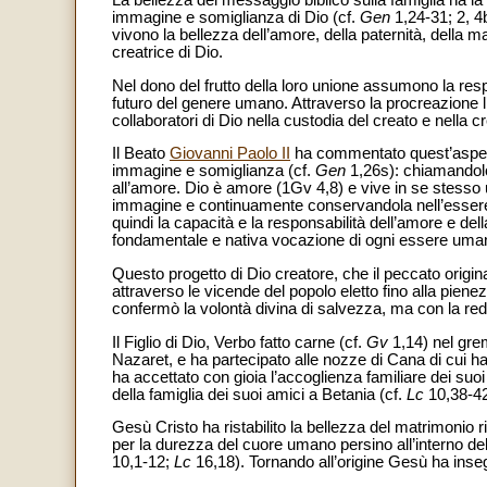
La bellezza del messaggio biblico sulla famiglia ha la
immagine e somiglianza di Dio (cf.
Gen
1,24-31; 2, 4b
vivono la bellezza dell’amore, della paternità, della m
creatrice di Dio.
Nel dono del frutto della loro unione assumono la respo
futuro del genere umano. Attraverso la procreazione 
collaboratori di Dio nella custodia del creato e nella 
Il Beato
Giovanni Paolo II
ha commentato quest’aspet
immagine e somiglianza (cf.
Gen
1,26s): chiamandolo
all’amore. Dio è amore (1Gv 4,8) e vive in se stess
immagine e continuamente conservandola nell’essere, 
quindi la capacità e la responsabilità dell’amore e de
fondamentale e nativa vocazione di ogni essere uma
Questo progetto di Dio creatore, che il peccato origin
attraverso le vicende del popolo eletto fino alla pienez
confermò la volontà divina di salvezza, ma con la red
Il Figlio di Dio, Verbo fatto carne (cf.
Gv
1,14) nel grem
Nazaret, e ha partecipato alle nozze di Cana di cui ha 
ha accettato con gioia l’accoglienza familiare dei suoi
della famiglia dei suoi amici a Betania (cf.
Lc
10,38-4
Gesù Cristo ha ristabilito la bellezza del matrimonio 
per la durezza del cuore umano persino all’interno dell
10,1-12;
Lc
16,18). Tornando all’origine Gesù ha insegnat