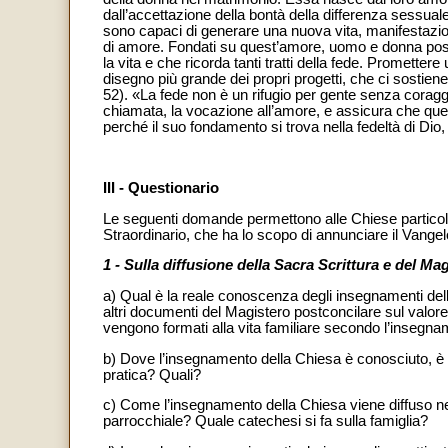
dall’accettazione della bontà della differenza sessuale
sono capaci di generare una nuova vita, manifestazio
di amore. Fondati su quest’amore, uomo e donna pos
la vita e che ricorda tanti tratti della fede. Promett
disegno più grande dei propri progetti, che ci sostiene
52). «La fede non è un rifugio per gente senza coraggi
chiamata, la vocazione all’amore, e assicura che ques
perché il suo fondamento si trova nella fedeltà di Dio, p
III -
Questionario
Le seguenti domande permettono alle Chiese particola
Straordinario, che ha lo scopo di annunciare il Vangelo 
1 - Sulla diffusione della Sacra Scrittura e del Ma
a) Qual è la reale conoscenza degli insegnamenti della
altri documenti del Magistero postconcilare sul valore
vengono formati alla vita familiare secondo l’insegn
b) Dove l’insegnamento della Chiesa è conosciuto, è in
pratica? Quali?
c) Come l’insegnamento della Chiesa viene diffuso nel
parrocchiale? Quale catechesi si fa sulla famiglia?